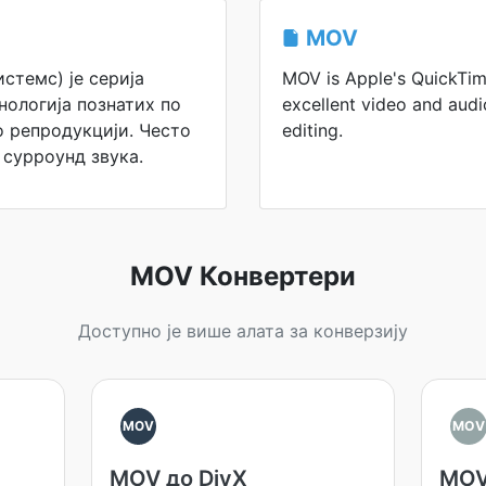
MOV
стемс) је серија
MOV is Apple's QuickTim
нологија познатих по
excellent video and aud
о репродукцији. Често
editing.
 сурроунд звука.
MOV Конвертери
Доступно је више алата за конверзију
MOV
MOV
MOV до DivX
MOV