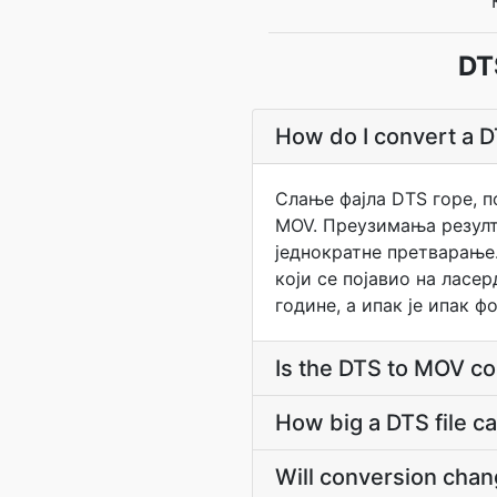
DT
How do I convert a D
Слање фајла DTS горе, п
MOV. Преузимања резулт
једнократне претварање
који се појавио на ласе
године, а ипак је ипак 
Is the DTS to MOV co
How big a DTS file c
Will conversion chan