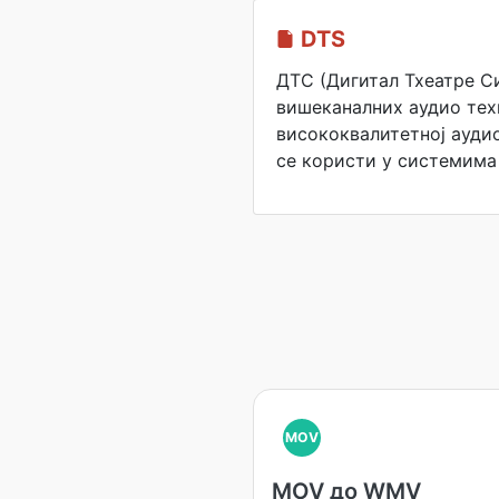
DTS
ДТС (Дигитал Тхеатре Си
вишеканалних аудио тех
висококвалитетној ауди
се користи у системима
MOV
MOV до WMV