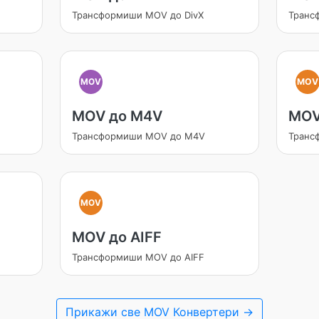
Трансформиши MOV до DivX
Транс
MOV
MOV
MOV до M4V
MOV
Трансформиши MOV до M4V
Транс
MOV
MOV до AIFF
Трансформиши MOV до AIFF
Прикажи све MOV Конвертери →