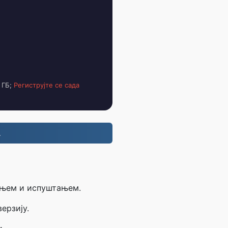
 ГБ;
Региструјте се сада
.
чењем и испуштањем.
ерзију.