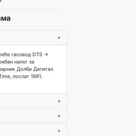
и
ама
+
креће гасовод DTS →
ебан налог за
парник Долби Дигитал
ime, послат 1991.
+
+
+