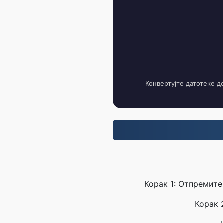
Конвертујте датотеке д
Корак 1: Отпремите
Корак 