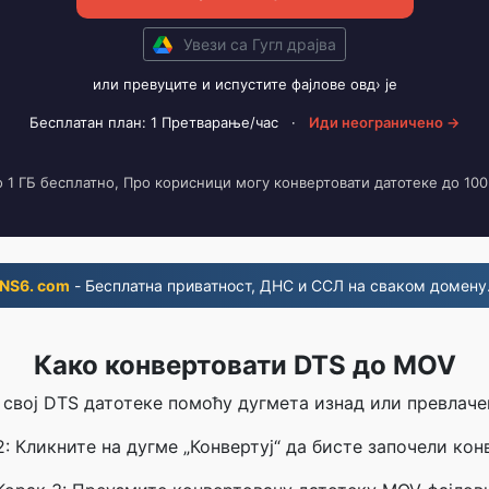
Увези са Гугл драјва
или превуците и испустите фајлове овд› је
Бесплатан план: 1 Претварање/час
·
Иди неограничено →
о 1 ГБ бесплатно, Про корисници могу конвертовати датотеке до 100
NS6. com
- Бесплатна приватност, ДНС и ССЛ на сваком домену
Како конвертовати DTS до MOV
 свој DTS датотеке помоћу дугмета изнад или превла
2: Кликните на дугме „Конвертуј“ да бисте започели конв