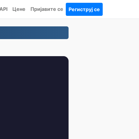
API
Цене
Пријавите се
Региструј се