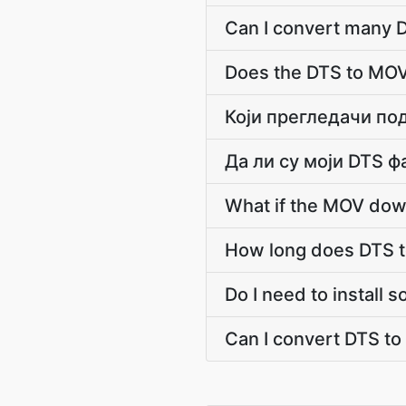
Can I convert many D
Does the DTS to MOV
Који прегледачи по
Да ли су моји DTS ф
What if the MOV down
How long does DTS t
Do I need to install
Can I convert DTS to