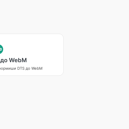
e
 до WebM
формиши DTS до WebM