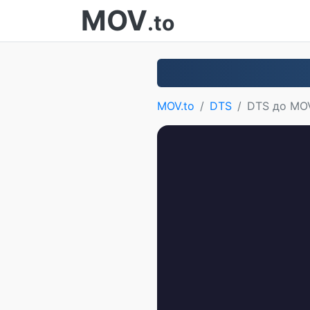
MOV
.to
MOV.to
DTS
DTS до MO