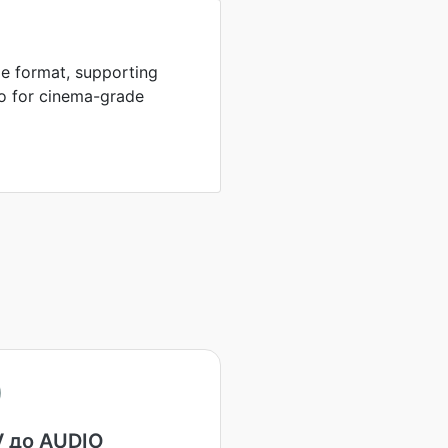
e format, supporting
io for cinema-grade
 до AUDIO