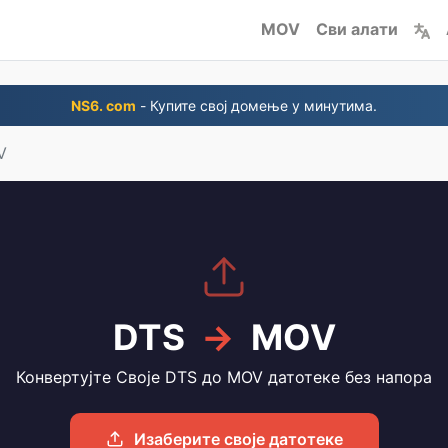
MOV
Сви алати
NS6. com
- Купите свој домење у минутима.
V
DTS
→
MOV
Конвертујте Своје DTS до MOV датотеке без напора
Изаберите своје датотеке