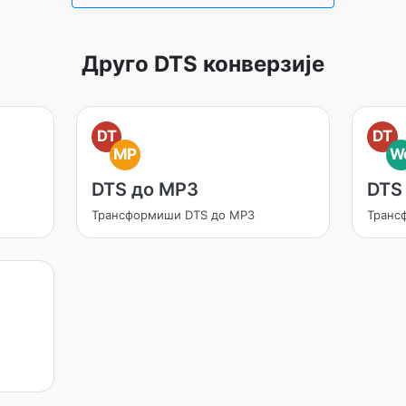
Друго DTS конверзије
DT
DT
MP
W
DTS до MP3
DTS
Трансформиши DTS до MP3
Транс