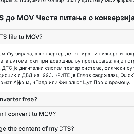
Корак 3: Преузмите конвертовану датотеку MOV фајлов
S до MOV Честа питања о конверзиј
TS file to MOV?
омоћу бирача, а конвертер детектира тип извора и по
ата аутоматски при довршивању претварања; није потр
. ДТС је дигитални систем театар система, филмски су
рдисцик и ДВД из 1993. КРИТЕ је Еплов садржалац QuickT
формат Ајфона, иПада или Финалног Цут Про о времену.
nverter free?
an I convert to MOV?
ge the content of my DTS?