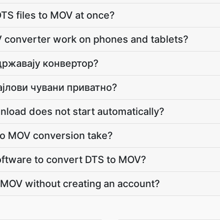
TS files to MOV at once?
 converter work on phones and tablets?
државају конвертор?
ајлови чувани приватно?
load does not start automatically?
o MOV conversion take?
 software to convert DTS to MOV?
 MOV without creating an account?