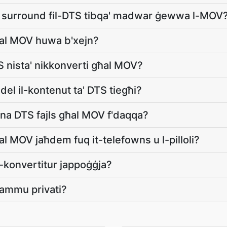
a surround fil-DTS tibqa' madwar ġewwa l-MOV
ħal MOV huwa b'xejn?
S nista' nikkonverti għal MOV?
del il-kontenut ta' DTS tiegħi?
fna DTS fajls għal MOV f'daqqa?
al MOV jaħdem fuq it-telefowns u l-pilloli?
-konvertitur jappoġġja?
nżammu privati?