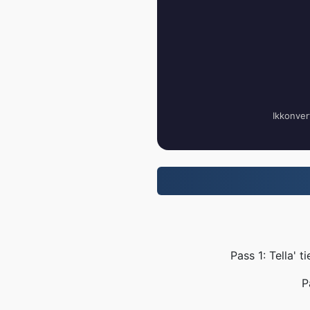
Ikkonvert
Pass 1: Tella' t
P