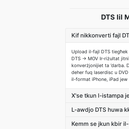
DTS lil 
Kif nikkonverti fajl 
Upload il-fajl DTS tiegħek 
DTS → MOV Ir-riżultat jitn
konverżjonijiet ta ’darba. 
deher fuq laserdisc u DVD
il-format iPhone, iPad jew 
X'se tkun l-istampa j
L-awdjo DTS huwa kko
Kemm se jkun kbir 