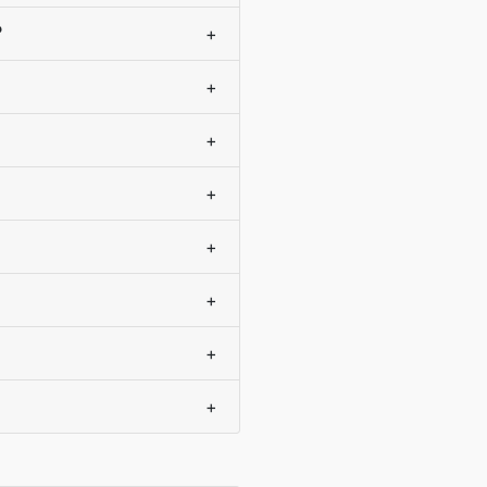
?
+
+
+
+
+
+
+
+