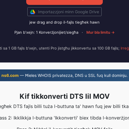
Importazzjoni minn Google Drive
jew drag and drop il-fajls tiegħek hawn
Pjan b'xejn: 1 Konverżjonijiet/siegħa
·
Mur bla limitu →
i sa 1 GB fajls b'xejn, utenti Pro jistgħu jikkonvertu sa 100 GB fajls;
Irreġ
ns6.com
— Ħieles WHOIS privatezza, DNS u SSL fuq kull dominju.
Kif tikkonverti DTS lil MOV
iegħek DTS fajls billi tuża l-buttuna ta' hawn fuq jew billi t
ass 2: Ikklikkja l-buttuna 'Ikkonverti' biex tibda l-konverżjon