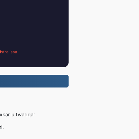
istra issa
kaxkar u twaqqa'.
i.