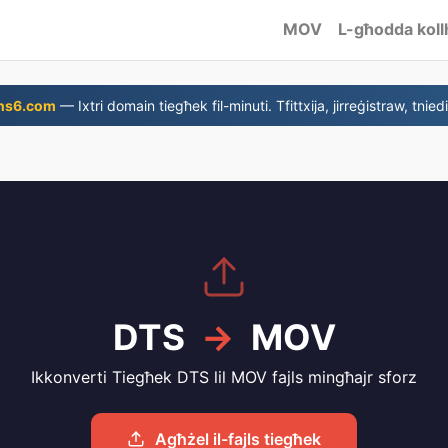
MOV
L-għodda koll
ns6.com
— Ixtri domain tiegħek fil-minuti. Tfittxija, jirreġistraw, tniedi
DTS
→
MOV
Ikkonverti Tiegħek DTS lil MOV fajls mingħajr sforz
Agħżel il-fajls tiegħek