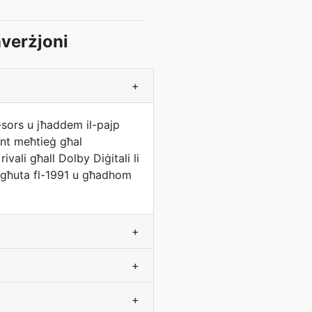
nverżjoni
+
s-sors u jħaddem il-pajp
ont meħtieġ għal
vali għall Dolby Diġitali li
bgħuta fl-1991 u għadhom
+
+
+