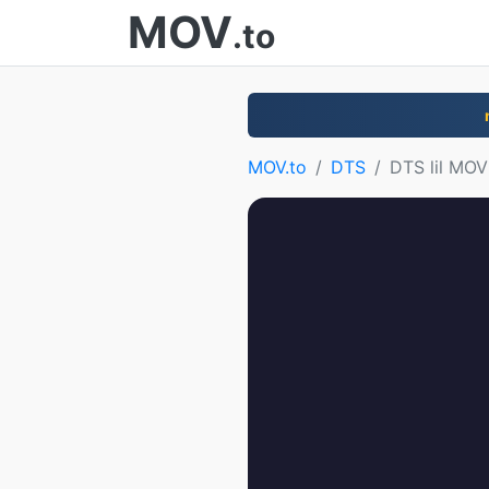
MOV
.to
MOV.to
DTS
DTS lil MOV