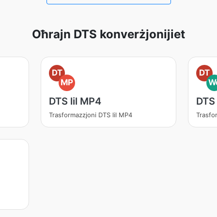
Oħrajn DTS konverżjonijiet
DT
DT
MP
W
DTS lil MP4
DTS 
Trasformazzjoni DTS lil MP4
Trasfo