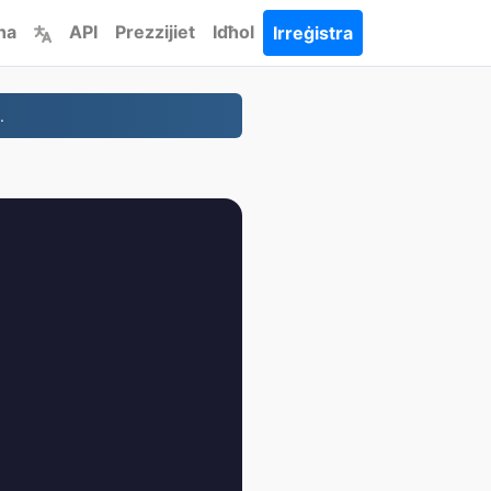
ha
API
Prezzijiet
Idħol
Irreġistra
.