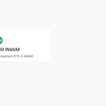
e
lil WebM
rmazzjoni DTS lil WebM