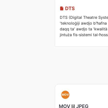
DTS
DTS (Digital Theatre Syste
'teknoloġiji awdjo b'ħafna
daqq ta' awdjo ta 'kwalità
jintuża fis-sistemi tal-ħos
MOV
MOV lil JPEG