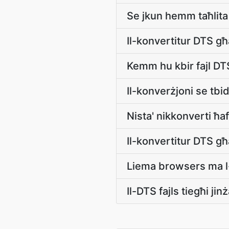
Se jkun hemm taħlit
Il-konvertitur DTS g
Kemm hu kbir fajl DT
Il-konverżjoni se tbid
Nista' nikkonverti ħa
Il-konvertitur DTS għ
Liema browsers ma l
Il-DTS fajls tiegħi ji