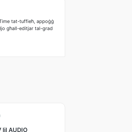
ime tat-tuffieħ, appoġġ
jo għall-editjar tal-grad
lil AUDIO