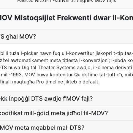
Pass 3: Niżżel il-konvertit tiegħek MOV fajls
MOV Mistoqsijiet Frekwenti dwar il-Ko
DTS għal MOV?
billi tuża l-picker hawn fuq u l-konvertitur jiskopri t-tip ta
iżżel awtomatikament meta titlesta l-konverżjoni; l-ebda k
DTS huwa Digital Theater Systems awdjo, il-ċinema derivati ri
 mill-1993. MOV huwa kontenitur QuickTime tat-tuffieħ, mi
finali maqtugħa Pro timeline jikteb b'default.
ekk inpoġġi DTS awdjo f'MOV fajl?
difikat mill-ġdid meta jidħol fil-MOV?
il-MOV meta mqabbel mal-DTS?