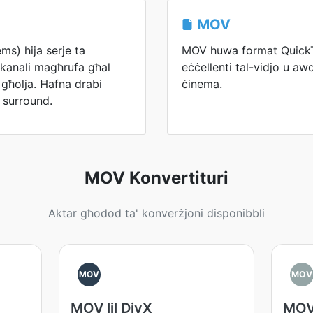
MOV
ms) hija serje ta
MOV huwa format QuickT
 kanali magħrufa għal
eċċellenti tal-vidjo u awd
 għolja. Ħafna drabi
ċinema.
s surround.
MOV Konvertituri
Aktar għodod ta' konverżjoni disponibbli
MOV
MOV
MOV lil DivX
MOV 