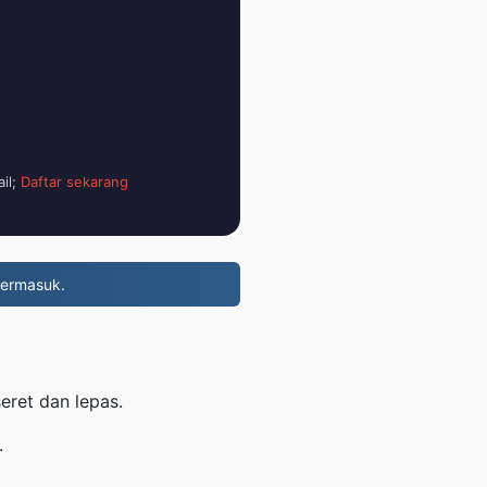
il;
Daftar sekarang
termasuk.
eret dan lepas.
.