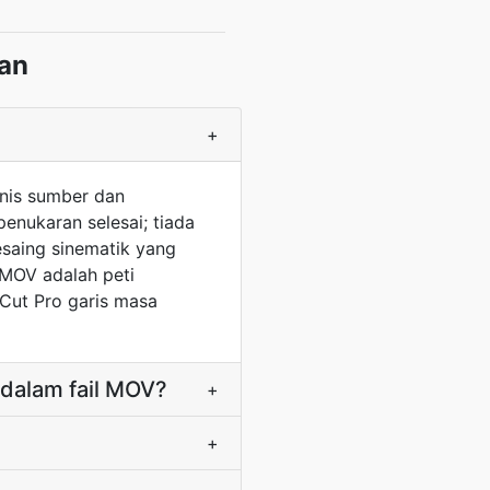
an
+
enis sumber dan
enukaran selesai; tiada
esaing sinematik yang
 MOV adalah peti
 Cut Pro garis masa
dalam fail MOV?
+
+