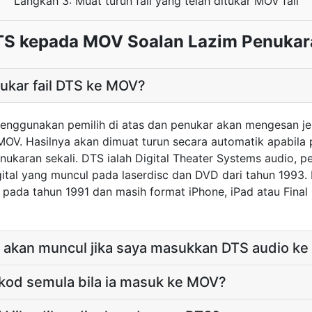
Langkah 3: Muat turun fail yang telah ditukar MOV fail
TS kepada MOV Soalan Lazim Penukar
kar fail DTS ke MOV?
menggunakan pemilih di atas dan penukar akan mengesan j
V. Hasilnya akan dimuat turun secara automatik apabila p
nukaran sekali. DTS ialah Digital Theater Systems audio, p
gital yang muncul pada laserdisc dan DVD dari tahun 1993.
 pada tahun 1991 dan masih format iPhone, iPad atau Final
akan muncul jika saya masukkan DTS audio ke 
kod semula bila ia masuk ke MOV?