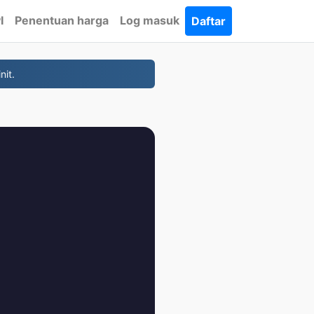
I
Penentuan harga
Log masuk
Daftar
nit.