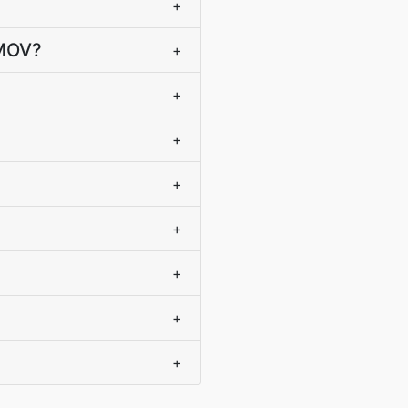
+
 MOV?
+
+
+
+
+
+
+
+