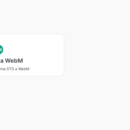
e
 a WebM
orma DTS a WebM