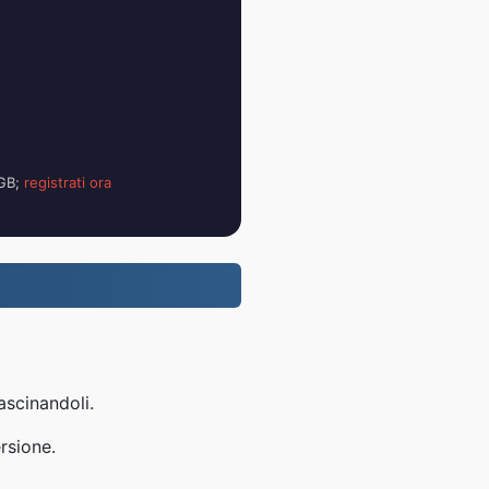
 GB;
registrati ora
ascinandoli.
rsione.