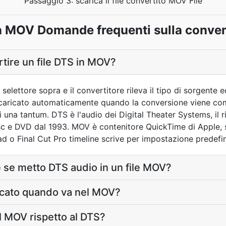
Passaggio 3: scarica il file convertito MOV File
 MOV Domande frequenti sulla conve
tire un file DTS in MOV?
l selettore sopra e il convertitore rileva il tipo di sorgente
 scaricato automaticamente quando la conversione viene co
 una tantum. DTS è l'audio dei Digital Theater Systems, il r
isc e DVD dal 1993. MOV è contenitore QuickTime di Apple, 
ad o Final Cut Pro timeline scrive per impostazione predefin
 se metto DTS audio in un file MOV?
ficato quando va nel MOV?
l MOV rispetto al DTS?