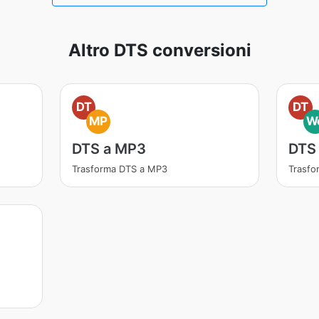
Altro DTS conversioni
DT
DT
MP
W
DTS a MP3
DTS
Trasforma DTS a MP3
Trasf