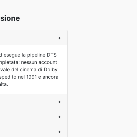
rsione
+
 ed esegue la pipeline DTS
mpletata; nessun account
ivale del cinema di Dolby
spedito nel 1991 e ancora
ita.
+
+
+