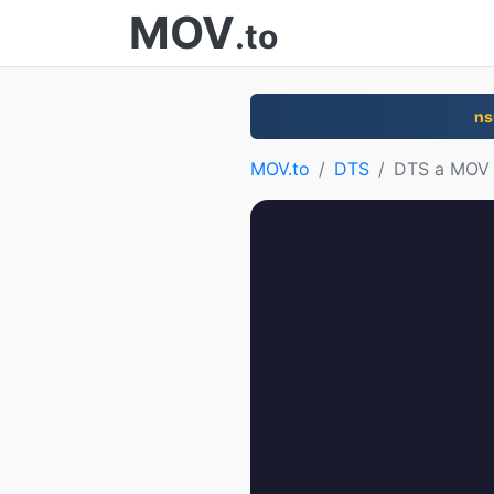
MOV
.to
ns
MOV.to
DTS
DTS a MOV