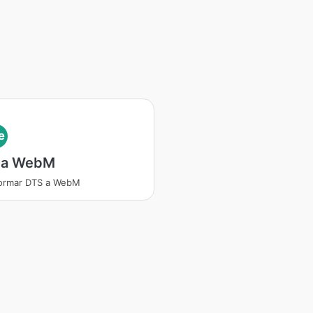
e
 a WebM
formar DTS a WebM