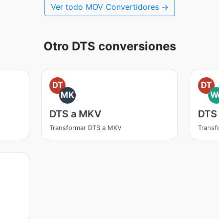
Ver todo MOV Convertidores →
Otro DTS conversiones
DT
DT
MK
W
DTS a MKV
DTS
Transformar DTS a MKV
Trans