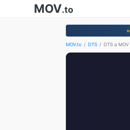
MOV
.to
n
MOV.to
DTS
DTS a MOV