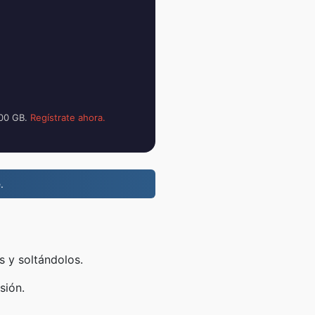
100 GB.
Regístrate ahora.
.
s y soltándolos.
sión.