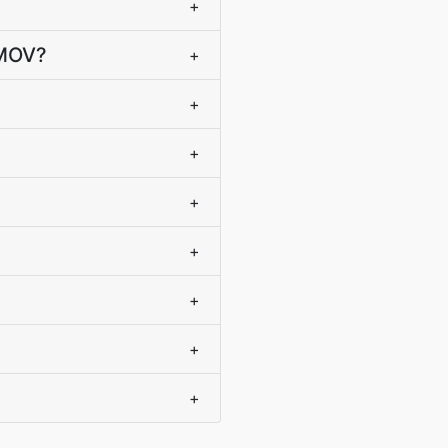
+
 MOV?
+
+
+
+
+
+
+
+