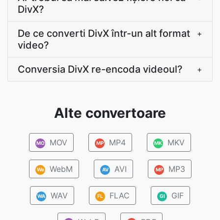
DivX?
De ce converti DivX într-un alt format
+
video?
Conversia DivX re-encoda videoul?
+
Alte convertoare
MOV
MP4
MKV
MO
MP
MK
WebM
AVI
MP3
We
AV
MP
WAV
FLAC
GIF
WA
FL
GI