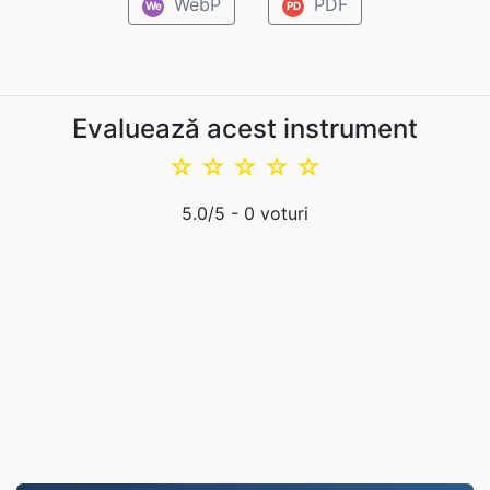
WebP
PDF
We
PD
Evaluează acest instrument
☆
☆
☆
☆
☆
5.0
/5 -
0
voturi