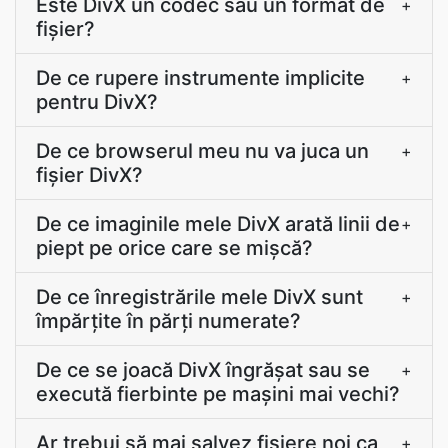
Este DivX un codec sau un format de
+
fișier?
De ce rupere instrumente implicite
+
pentru DivX?
De ce browserul meu nu va juca un
+
fișier DivX?
De ce imaginile mele DivX arată linii de
+
piept pe orice care se mişcă?
De ce înregistrările mele DivX sunt
+
împărțite în părți numerate?
De ce se joacă DivX îngrășat sau se
+
execută fierbinte pe mașini mai vechi?
Ar trebui să mai salvez fișiere noi ca
+