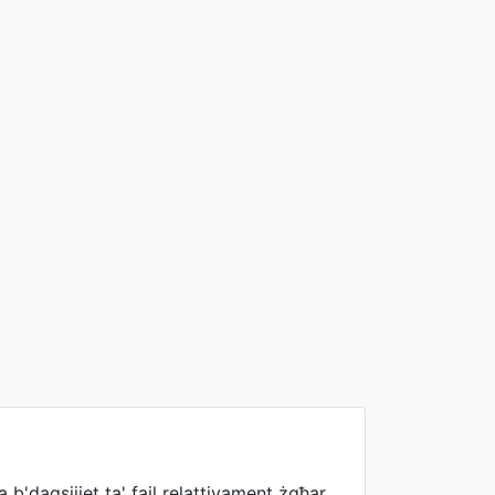
 b'daqsijiet ta' fajl relattivament żgħar.