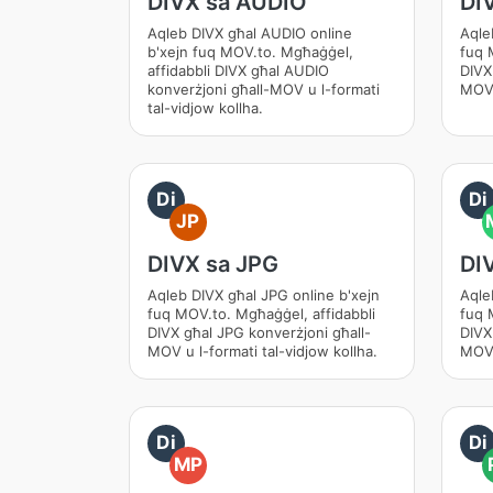
DIVX sa AUDIO
DI
Aqleb DIVX għal AUDIO online
Aqle
b'xejn fuq MOV.to. Mgħaġġel,
fuq 
affidabbli DIVX għal AUDIO
DIVX
konverżjoni għall-MOV u l-formati
MOV 
tal-vidjow kollha.
Di
Di
JP
DIVX sa JPG
DI
Aqleb DIVX għal JPG online b'xejn
Aqle
fuq MOV.to. Mgħaġġel, affidabbli
fuq 
DIVX għal JPG konverżjoni għall-
DIVX
MOV u l-formati tal-vidjow kollha.
MOV 
Di
Di
MP