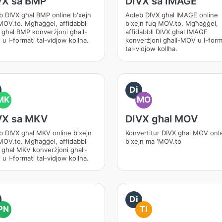
VX sa BMP
DIVX sa IMAGE
b DIVX għal BMP online b'xejn
Aqleb DIVX għal IMAGE online
MOV.to. Mgħaġġel, affidabbli
b'xejn fuq MOV.to. Mgħaġġel,
 għal BMP konverżjoni għall-
affidabbli DIVX għal IMAGE
u l-formati tal-vidjow kollha.
konverżjoni għall-MOV u l-form
tal-vidjow kollha.
Di
MK
MO
VX sa MKV
DIVX għal MOV
b DIVX għal MKV online b'xejn
Konvertitur DIVX għal MOV onla
MOV.to. Mgħaġġel, affidabbli
b'xejn ma 'MOV.to
 għal MKV konverżjoni għall-
u l-formati tal-vidjow kollha.
Di
PN
TI