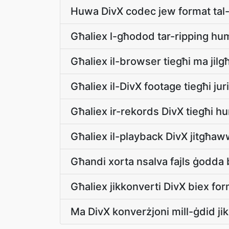
Huwa DivX codec jew format tal-
Għaliex l-għodod tar-ripping hu
Għaliex il-browser tiegħi ma jilg
Għaliex il-DivX footage tiegħi juri
Għaliex ir-rekords DivX tiegħi h
Għaliex il-playback DivX jitgħa
Għandi xorta nsalva fajls ġodda 
Għaliex jikkonverti DivX biex for
Ma DivX konverżjoni mill-ġdid jik