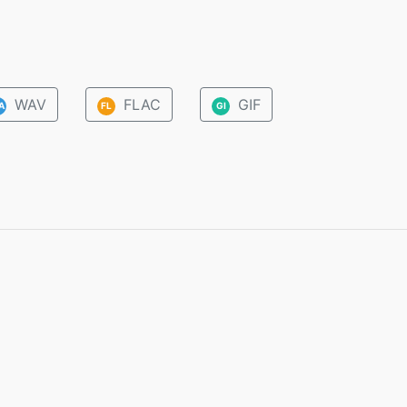
WAV
FLAC
GIF
A
FL
GI