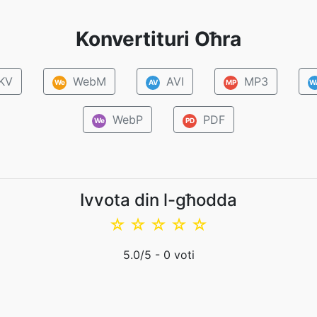
Konvertituri Oħra
KV
WebM
AVI
MP3
We
AV
MP
W
WebP
PDF
We
PD
Ivvota din l-għodda
☆
☆
☆
☆
☆
5.0
/5 -
0
voti