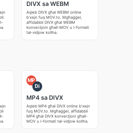
DIVX sa WEBM
ejn
Aqleb DIVX għal WEBM online
li
b'xejn fuq MOV.to. Mgħaġġel,
l-
affidabbli DIVX għal WEBM
ha.
konverżjoni għall-MOV u l-formati
tal-vidjow kollha.
MP
Di
MP4 sa DIVX
ejn
Aqleb MP4 għal DIVX online b'xejn
li
fuq MOV.to. Mgħaġġel, affidabbli
l-
MP4 għal DIVX konverżjoni għall-
ha.
MOV u l-formati tal-vidjow kollha.