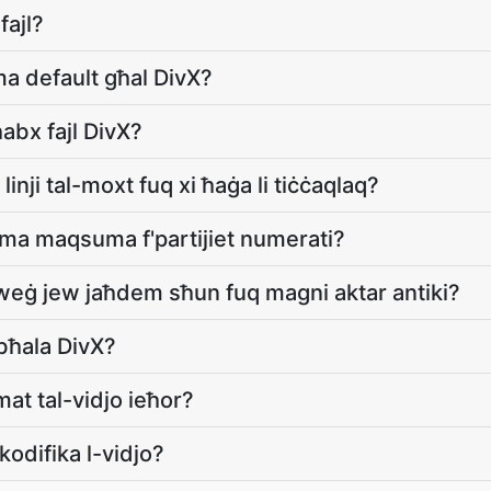
fajl?
ma default għal DivX?
ħabx fajl DivX?
 linji tal-moxt fuq xi ħaġa li tiċċaqlaq?
uma maqsuma f'partijiet numerati?
wweġ jew jaħdem sħun fuq magni aktar antiki?
bħala DivX?
mat tal-vidjo ieħor?
kodifika l-vidjo?