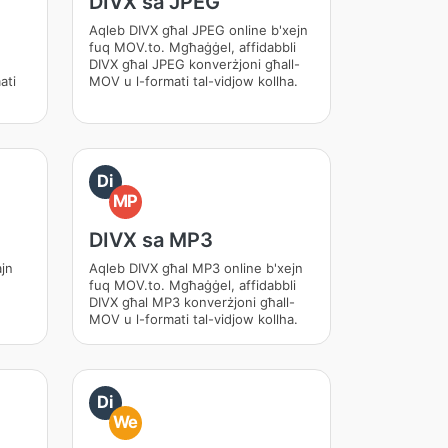
DIVX sa JPEG
Aqleb DIVX għal JPEG online b'xejn
fuq MOV.to. Mgħaġġel, affidabbli
DIVX għal JPEG konverżjoni għall-
ati
MOV u l-formati tal-vidjow kollha.
Di
MP
DIVX sa MP3
jn
Aqleb DIVX għal MP3 online b'xejn
fuq MOV.to. Mgħaġġel, affidabbli
DIVX għal MP3 konverżjoni għall-
MOV u l-formati tal-vidjow kollha.
Di
We