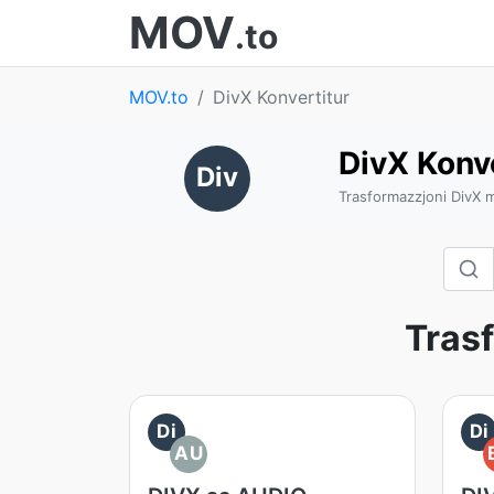
MOV
.to
MOV.to
DivX Konvertitur
DivX Konve
Div
Trasformazzjoni DivX mi
Trasf
Di
Di
AU