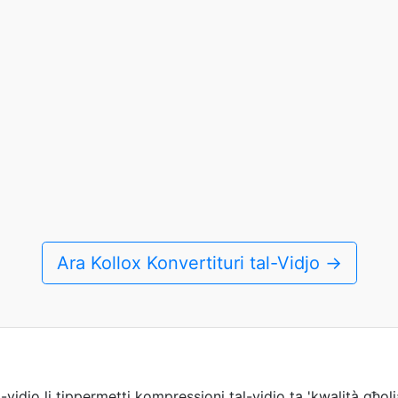
Ara Kollox Konvertituri tal-Vidjo →
vidjo li tippermetti kompressjoni tal-vidjo ta 'kwalità għolja