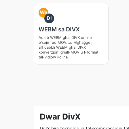
We
Di
WEBM sa DIVX
Aqleb WEBM għal DIVX online
b'xejn fuq MOV.to. Mgħaġġel,
affidabbli WEBM għal DIVX
konverżjoni għall-MOV u l-formati
tal-vidjow kollha.
Dwar DivX
DivX hija teknoloġija tal-kompressjoni tal-