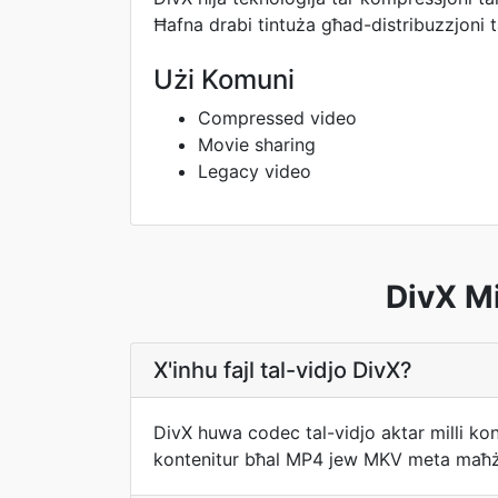
Ħafna drabi tintuża għad-distribuzzjoni t
Użi Komuni
Compressed video
Movie sharing
Legacy video
DivX Mi
X'inhu fajl tal-vidjo DivX?
DivX huwa codec tal-vidjo aktar milli k
kontenitur bħal MP4 jew MKV meta maħżu