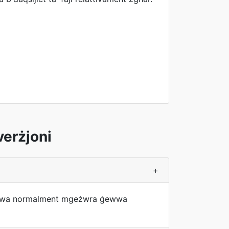
verżjoni
+
vX huwa normalment mgeżwra ġewwa