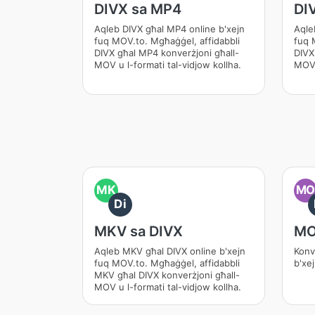
DIVX sa MP4
DI
Aqleb DIVX għal MP4 online b'xejn
Aqle
fuq MOV.to. Mgħaġġel, affidabbli
fuq 
DIVX għal MP4 konverżjoni għall-
DIVX
MOV u l-formati tal-vidjow kollha.
MOV 
MK
M
Di
MKV sa DIVX
MO
Aqleb MKV għal DIVX online b'xejn
Konv
fuq MOV.to. Mgħaġġel, affidabbli
b'xe
MKV għal DIVX konverżjoni għall-
MOV u l-formati tal-vidjow kollha.