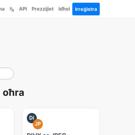
ha
API
Prezzijiet
Idħol
Irreġistra
i oħra
Di
JP