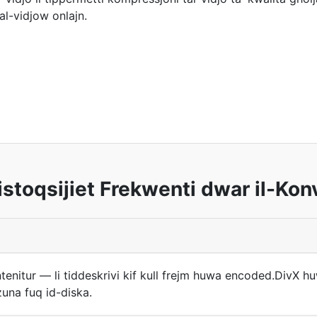
al-vidjow onlajn.
stoqsijiet Frekwenti dwar il-Kon
ontenitur — li tiddeskrivi kif kull frejm huwa encoded.Di
na fuq id-diska.