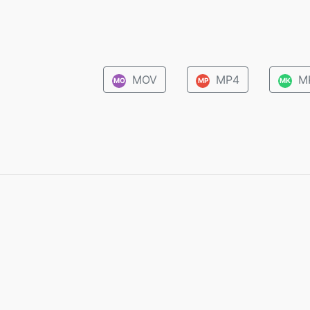
MOV
MP4
M
MO
MP
MK