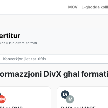
MOV
L-għodda koll
rtitur
nn u lejn diversi formati
ormazzjoni DivX għal format
Di
BM
IM