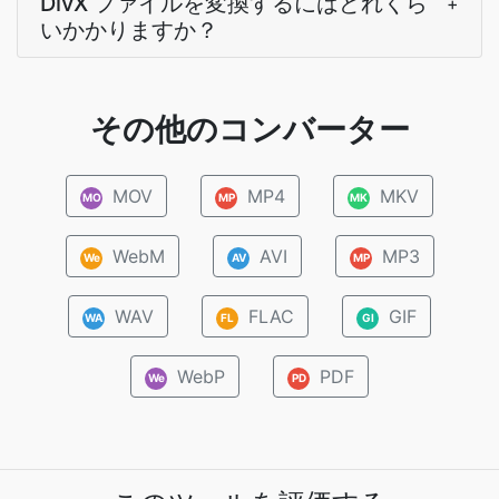
DivX ファイルを変換するにはどれくら
+
いかかりますか？
その他のコンバーター
MOV
MP4
MKV
MO
MP
MK
WebM
AVI
MP3
We
AV
MP
WAV
FLAC
GIF
WA
FL
GI
WebP
PDF
We
PD