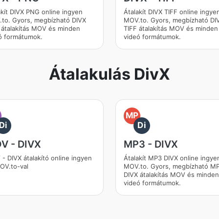
akít DIVX PNG online ingyen
Átalakít DIVX TIFF online ingye
to. Gyors, megbízható DIVX
MOV.to. Gyors, megbízható DI
átalakítás MOV és minden
TIFF átalakítás MOV és minden
ó formátumok.
videó formátumok.
Átalakulás DivX
O
MP
Di
Di
V - DIVX
MP3 - DIVX
- DIVX átalakító online ingyen
Átalakít MP3 DIVX online ingye
OV.to-val
MOV.to. Gyors, megbízható M
DIVX átalakítás MOV és minden
videó formátumok.