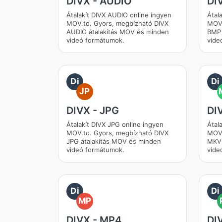
DIVX - AUDIO
DI
Átalakít DIVX AUDIO online ingyen
Átal
MOV.to. Gyors, megbízható DIVX
MOV.
AUDIO átalakítás MOV és minden
BMP 
videó formátumok.
vide
Di
Di
JP
DIVX - JPG
DI
Átalakít DIVX JPG online ingyen
Átal
MOV.to. Gyors, megbízható DIVX
MOV.
JPG átalakítás MOV és minden
MKV 
videó formátumok.
vide
Di
Di
MP
DIVX - MP4
DI