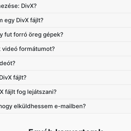
mezése: DivX?
 egy DivX fájlt?
y fut forró öreg gépek?
k videó formátumot?
ideót?
DivX fájlt?
 fájlt fog lejátszani?
 hogy elküldhessem e-mailben?