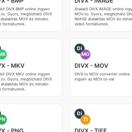
VX - BMP
DIVX - IMAGE
akít DIVX BMP online ingyen
Átalakít DIVX IMAGE online ing
to. Gyors, megbízható DIVX
MOV.to. Gyors, megbízható DI
átalakítás MOV és minden
IMAGE átalakítás MOV és mind
ó formátumok.
videó formátumok.
Di
MK
MO
VX - MKV
DIVX - MOV
akít DIVX MKV online ingyen
DIVX to MOV converter online
to. Gyors, megbízható DIVX
ingyen az MOV.to-val
átalakítás MOV és minden
ó formátumok.
Di
PN
TI
VX - PNG
DIVX - TIFF