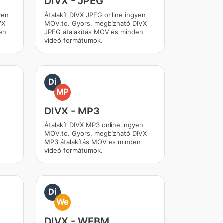
DIVX - JPEG
yen
Átalakít DIVX JPEG online ingyen
VX
MOV.to. Gyors, megbízható DIVX
en
JPEG átalakítás MOV és minden
videó formátumok.
Di
MP
DIVX - MP3
Átalakít DIVX MP3 online ingyen
MOV.to. Gyors, megbízható DIVX
MP3 átalakítás MOV és minden
videó formátumok.
Di
We
DIVX - WEBM