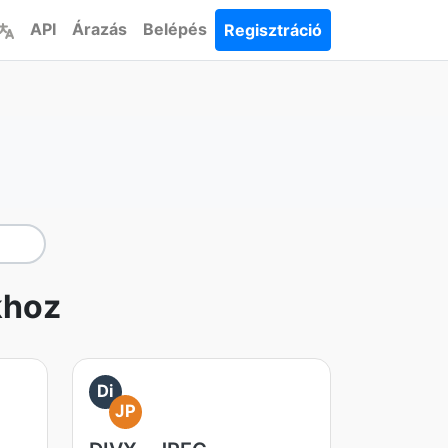
API
Árazás
Belépés
Regisztráció
khoz
Di
JP