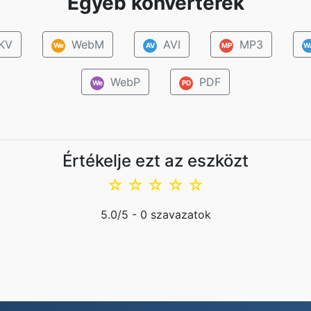
Egyéb konverterek
KV
WebM
AVI
MP3
We
AV
MP
W
WebP
PDF
We
PD
Értékelje ezt az eszközt
☆
☆
☆
☆
☆
5.0
/5 -
0
szavazatok