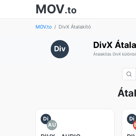
MOV
.to
MOV.to
DivX Átalakító
DivX Átala
Div
Átalakítás DivX külön
Áta
Di
Di
AU