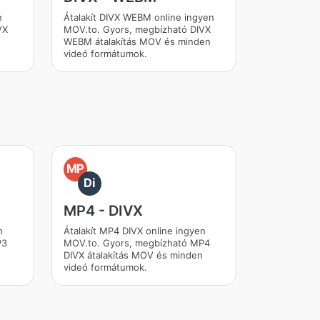
n
Átalakít DIVX WEBM online ingyen
VX
MOV.to. Gyors, megbízható DIVX
WEBM átalakítás MOV és minden
videó formátumok.
MP
Di
MP4 - DIVX
n
Átalakít MP4 DIVX online ingyen
P3
MOV.to. Gyors, megbízható MP4
DIVX átalakítás MOV és minden
videó formátumok.