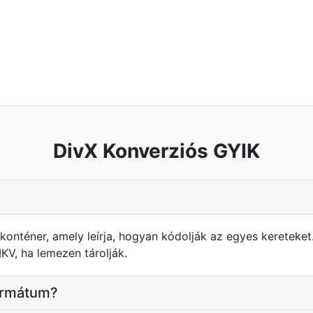
DivX Konverziós GYIK
onténer, amely leírja, hogyan kódolják az egyes kereteket
V, ha lemezen tárolják.
formátum?