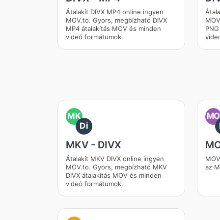
Átalakít DIVX MP4 online ingyen
Átal
MOV.to. Gyors, megbízható DIVX
MOV.
MP4 átalakítás MOV és minden
PNG 
videó formátumok.
vide
MK
M
Di
MKV - DIVX
MO
Átalakít MKV DIVX online ingyen
MOV 
MOV.to. Gyors, megbízható MKV
az M
DIVX átalakítás MOV és minden
videó formátumok.