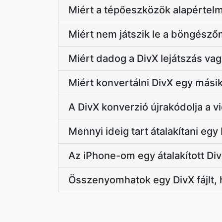
Miért a tépőeszközök alapértel
Miért nem játszik le a böngészőm
Miért dadog a DivX lejátszás vag
Miért konvertálni DivX egy mási
A DivX konverzió újrakódolja a v
Mennyi ideig tart átalakítani egy 
Az iPhone-om egy átalakított DivX
Összenyomhatok egy DivX fájlt,