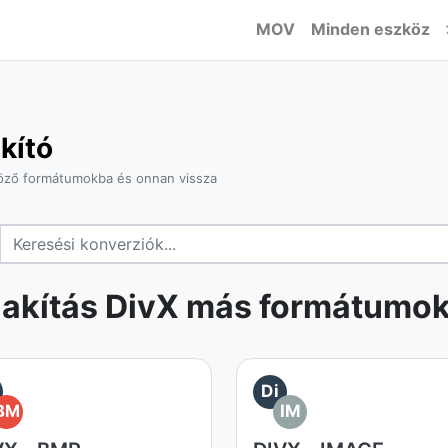
MOV
Minden eszköz
kító
böző formátumokba és onnan vissza
lakítás DivX más formátumo
Di
BM
IM