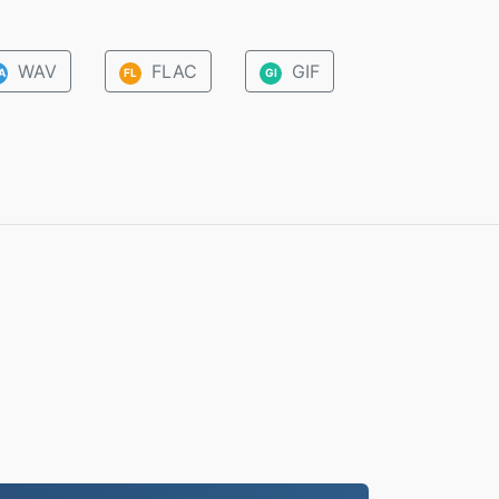
WAV
FLAC
GIF
A
FL
GI