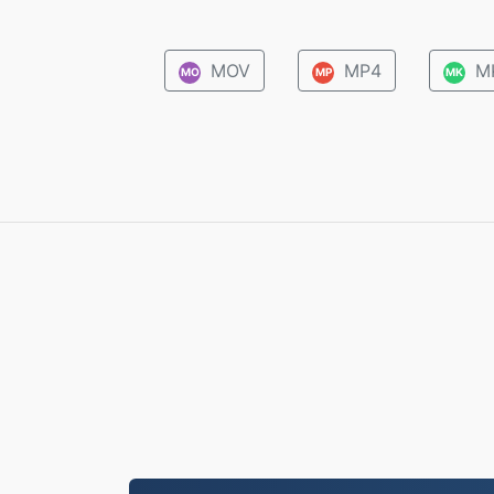
MOV
MP4
M
MO
MP
MK