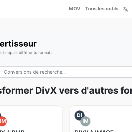
MOV
Tous les outils
ertisseur
et depuis différents formats
former DivX vers d'autres f
Di
BM
IM