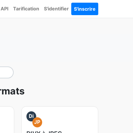
API
Tarification
S'identifier
S'inscrire
ormats
Di
JP