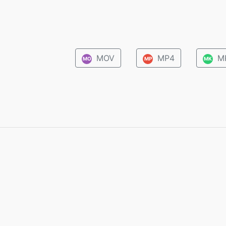
MOV
MP4
M
MO
MP
MK