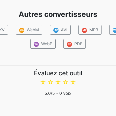
Autres convertisseurs
KV
WebM
AVI
MP3
We
AV
MP
W
WebP
PDF
We
PD
Évaluez cet outil
☆
☆
☆
☆
☆
5.0
/5 -
0
voix