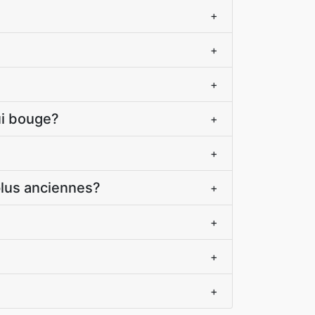
+
+
+
ui bouge?
+
+
plus anciennes?
+
+
+
+