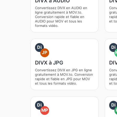
DIVX à AUDIO
DI
Convertissez DIVX en AUDIO en
Conv
ligne gratuitement à MOV.to.
grat
Conversion rapide et fiable en
rapi
AUDIO pour MOV et tous les
et t
formats vidéo.
Di
Di
JP
DIVX à JPG
DI
Convertissez DIVX en JPG en ligne
Conv
gratuitement à MOV.to. Conversion
grat
rapide et fiable en JPG pour MOV
rapi
et tous les formats vidéo.
et t
Di
Di
MP