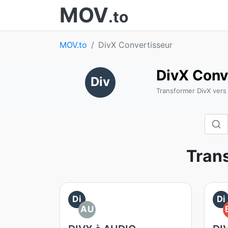
MOV
.to
MOV.to
DivX Convertisseur
DivX Conv
Div
Transformer DivX vers 
Trans
Di
Di
AU