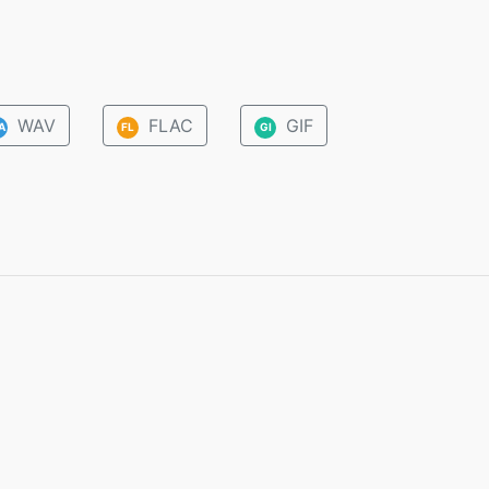
WAV
FLAC
GIF
A
FL
GI