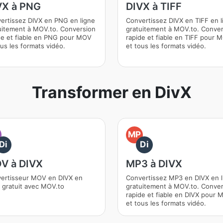
VX à PNG
DIVX à TIFF
ertissez DIVX en PNG en ligne
Convertissez DIVX en TIFF en l
uitement à MOV.to. Conversion
gratuitement à MOV.to. Conve
de et fiable en PNG pour MOV
rapide et fiable en TIFF pour 
ous les formats vidéo.
et tous les formats vidéo.
Transformer en DivX
O
MP
Di
Di
V à DIVX
MP3 à DIVX
ertisseur MOV en DIVX en
Convertissez MP3 en DIVX en l
e gratuit avec MOV.to
gratuitement à MOV.to. Conve
rapide et fiable en DIVX pour
et tous les formats vidéo.