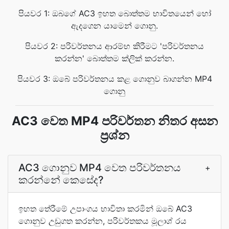
පියවර 1: ඔබගේ AC3 ඉහත බොත්තම භාවිතයෙන් හෝ
ඇදගෙන යාමෙන් ගොනු.
පියවර 2: පරිවර්තනය ආරම්භ කිරීමට 'පරිවර්තනය
කරන්න' බොත්තම ක්ලික් කරන්න.
පියවර 3: ඔබේ පරිවර්තනය කළ ගොනුව බාගන්න MP4
ගොනු
AC3 වෙත MP4 පරිවර්තන නිතර අසන
ප්‍රශ්න
AC3 ගොනුව MP4 වෙත පරිවර්තනය
+
කරන්නේ කෙසේද?
ඉහත තේරීමේ උපාංගය භාවිතා කරමින් ඔබේ AC3
ගොනුව උඩුගත කරන්න, පරිවර්තකය මූලාශ් රය