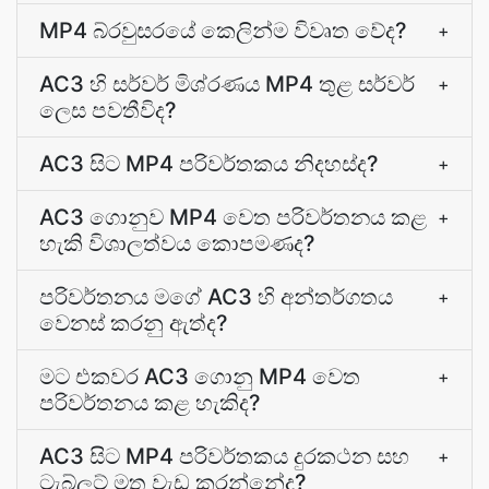
MP4 බ්රවුසරයේ කෙලින්ම විවෘත වේද?
+
AC3 හි සර්වර් මිශ්රණය MP4 තුළ සර්වර්
+
ලෙස පවතීවිද?
AC3 සිට MP4 පරිවර්තකය නිදහස්ද?
+
AC3 ගොනුව MP4 වෙත පරිවර්තනය කළ
+
හැකි විශාලත්වය කොපමණද?
පරිවර්තනය මගේ AC3 හි අන්තර්ගතය
+
වෙනස් කරනු ඇත්ද?
මට එකවර AC3 ගොනු MP4 වෙත
+
පරිවර්තනය කළ හැකිද?
AC3 සිට MP4 පරිවර්තකය දුරකථන සහ
+
ටැබ්ලට් මත වැඩ කරන්නේද?