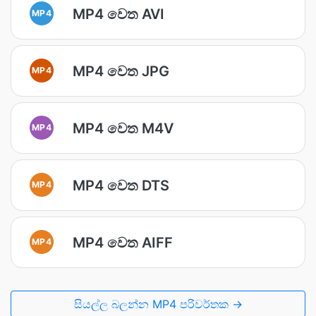
MP4 වෙත AVI
MP4
MP4 වෙත JPG
MP4
MP4 වෙත M4V
MP4
MP4 වෙත DTS
MP4
MP4 වෙත AIFF
MP4
සියල්ල බලන්න MP4 පරිවර්තක →