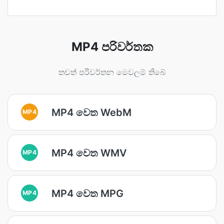
MP4 පරිවර්තක
තවත් පරිවර්තන මෙවලම් තිබේ
MP4 වෙත WebM
MP4
MP4 වෙත WMV
MP4
MP4 වෙත MPG
MP4