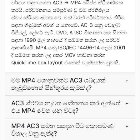
වර්ගය හඳුනාගෙන AC3 → MP4 පයිප්ප ක්රියාත්මක
කරයි. පරිවර්තනය සම්පූර්ණ වූ විට ප්රතිඵලය
ස්වයංක්රීයව බාගත වේ. එක් වරක් පරිවර්තනය කිරීම
සඳහා ගිණුමක් අවශ් ය නොවේ. AC-3 යනු ඩොල්බි
ඩිජිටල්, ලේසර් තැටි, DVD, ATSC විකාශන සහ සිනමා
සඳහා 1990 මුල් භාගයේ දී සම්මත කරන ලද සර්වර්
ආකෘතියයි. MP4 යනු ISO/IEC 14496-14 ලෙස 2001
දී සම්මත කරන ලද අතර MOV භාවිතා කරන
QuickTime box layout එකෙන් ව්‍යුත්පන්න වූවකි.
මම MP4 ගොනුවකට AC3 ශබ්දයක්
+
තැබුවහොත් පින්තූරය කුමක්ද?
AC3 ශ්රව්ය නැවත කේතනය කර ඇත්තේ
+
එය MP4 වෙත යන විටද?
MP4 AC3 සමඟ සසඳන විට කොපමණ
+
විශාල වනු ඇත්ද?