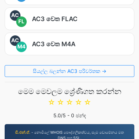
AC
AC3 වෙත FLAC
FL
AC
AC3 වෙත M4A
M4
සියල්ල බලන්න AC3 පරිවර්තක →
මෙම මෙවලම ශ්‍රේණිගත කරන්න
☆
☆
☆
☆
☆
5.0
/5 -
0
ඡන්ද
ඩී.එන්.ඒ.
- නොමිලේ WHOIS පෞද්ගලිකත්වය, සෑම ඩොමේනය මත
DNS සහ SSL.