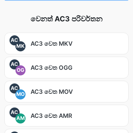
වෙනත් AC3 පරිවර්තන
AC
AC3 වෙත MKV
MK
AC
AC3 වෙත OGG
OG
AC
AC3 වෙත MOV
MO
AC
AC3 වෙත AMR
AM