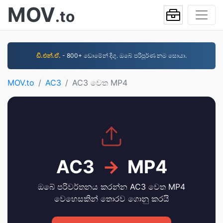
MOV
.to
ඩී.එන්.ඒ.
- 800+ ඩොමේන් දිගු. ඔබේ පරිපූර්ණ නම සොයා.
MOV.to
AC3
AC3 වෙත MP4
AC3
→
MP4
ඔබේ පරිවර්තනය කරන්න AC3 වෙත MP4
වෙහෙසකින් තොරව ගොනු කරයි