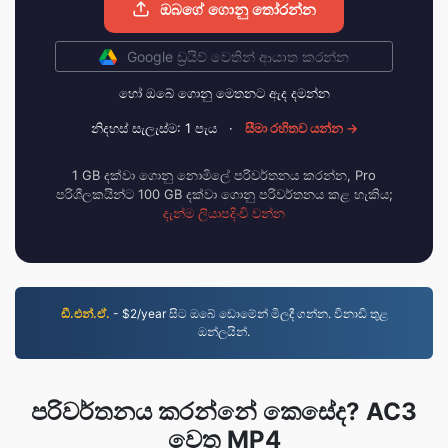
ඔබගේ ගොනු තෝරන්න
Google ඩ්‍රයිව් වෙතින් ආයාත කරන්න
හෝ ඔබේ ගොනු මෙතනට ඇද දමන්න
නිදහස් සැලැස්ම: 1 පැය
·
සීමා රහිතව යන්න →
1 GB දක්වා ගොනු නොමිලේ පරිවර්තනය කරන්න, Pro
පරිශීලකයින්ට 100 GB දක්වා ගොනු පරිවර්තනය කළ හැකිය;
දැන්ම ලියාපදිංචි වන්න
ඩී.එන්.ඒ.
- $2/year සිට ඔබේ ඩොමේන් මිලදී ගන්න. විනාඩි තුළ
ඔන්ලයින්.
පරිවර්තනය කරන්නේ කෙසේද? AC3
වෙත MP4