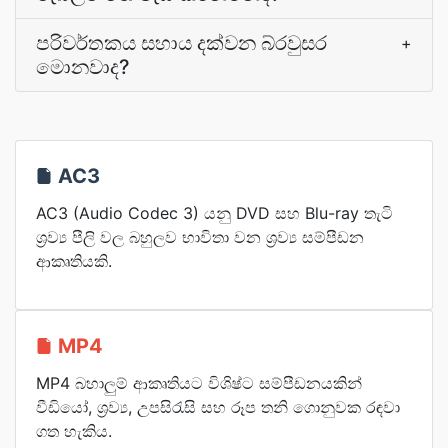
පරිවර්තකය සහාය දක්වන බ්රවුසර
+
මොනවාද?
AC3
AC3 (Audio Codec 3) යනු DVD සහ Blu-ray තැටි
ශ්‍රව්‍ය පීලි වල බහුලව භාවිතා වන ශ්‍රව්‍ය සම්පීඩන
ආකෘතියකි.
MP4
MP4 බහාලුම් ආකෘතියට විශිෂ්ට සම්පීඩනයකින්
වීඩියෝ, ශ්‍රව්‍ය, උපසිරැසි සහ රූප තනි ගොනුවක රඳවා
ගත හැකිය.