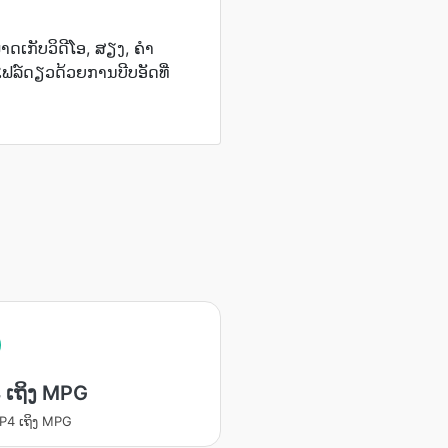
ເກັບວິດີໂອ, ສຽງ, ຄຳ
ຟລ໌ດຽວດ້ວຍການບີບອັດທີ່
 ເຖິງ MPG
MP4 ເຖິງ MPG