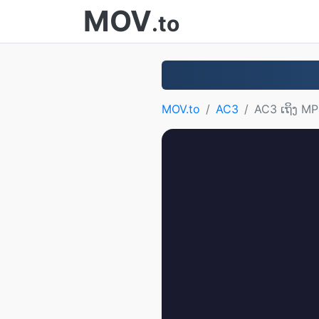
MOV
.to
MOV.to
AC3
AC3 ເຖິງ M