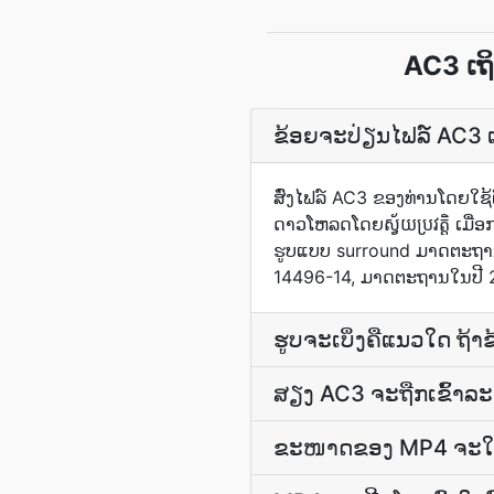
AC3 ເຖ
ຂ້ອຍຈະປ່ຽນໄຟລ໌ AC3 
ສົ່ງ​ໄຟລ໌ AC3 ຂອງທ່ານ​ໂດຍ​ໃຊ້
ດາວໂຫລດ​ໂດຍ​ស្វ័យ​ប្រវត្តិ ເມື່ອ
ຮູບແບບ surround ມາດຕະຖານ
14496-14, ມາດຕະຖານໃນປີ 
ຮູບຈະເບິ່ງຄືແນວໃດ ຖ
ສຽງ AC3 ຈະຖືກ​ເຂົ້າລະຫັ
ຂະໜາດຂອງ MP4 ຈະໃຫຍ