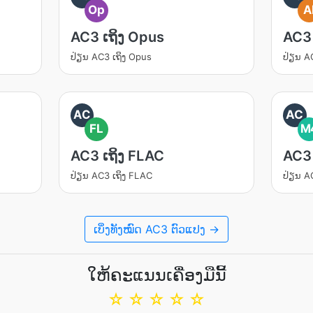
Op
A
AC3 ເຖິງ Opus
AC3 
ປ່ຽນ​ AC3 ເຖິງ Opus
ປ່ຽນ​ A
AC
AC
FL
M
AC3 ເຖິງ FLAC
AC3 
ປ່ຽນ​ AC3 ເຖິງ FLAC
ປ່ຽນ​ 
ເບິ່ງທັງໝົດ AC3 ຕົວແປງ →
ໃຫ້ຄະແນນເຄື່ອງມືນີ້
☆
☆
☆
☆
☆