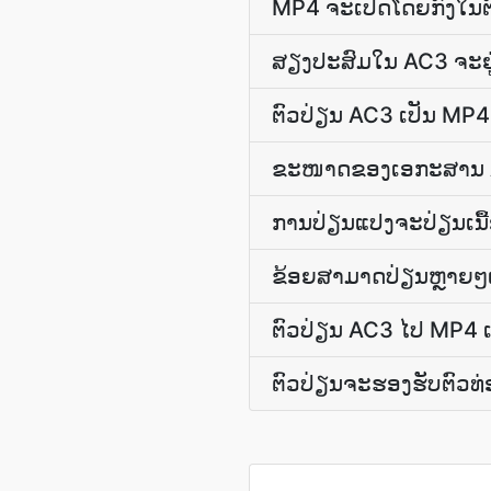
MP4 ຈະເປີດ​ໂດຍ​ກົງ​ໃນ​ຕົວ
ສຽງ​ປະສົມ​ໃນ AC3 ຈະ​ຢ
ຕົວປ່ຽນ AC3 ເປັນ MP4
ຂະໜາດຂອງເອກະສານ AC3
ການ​ປ່ຽນ​ແປງ​ຈະ​ປ່ຽນ​ເນ
ຂ້ອຍສາມາດປ່ຽນຫຼາຍໆເ
ຕົວປ່ຽນ AC3 ໄປ MP4 ເ
ຕົວປ່ຽນ​ຈະ​ຮອງຮັບ​ຕົວ​ທ່