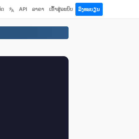
ົດ
API
ລາຄາ
ເຂົ້າ​ສູ່​ລະ​ບົບ
ລົງທະບຽນ