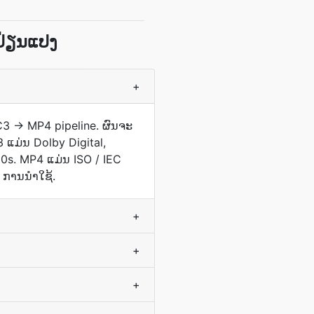
ປ່ຽນແປງ
+
​ AC3 → MP4 pipeline. ຜົນ​ຈະ​
 AC-3 ແມ່ນ Dolby Digital,
0s. MP4 ແມ່ນ ISO / IEC
ການນໍາໃຊ້.
+
+
+