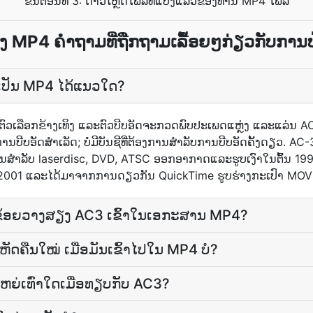
ຂັ້ນຕອນທີ 3: ດາວໂຫຼດໄຟລ໌ທີ່ແປງແລ້ວຂອງທ່ານ MP4 ໄຟລ໌
ິງ MP4 ຄຳຖາມທີ່ຖືກຖາມເລື້ອຍໆກ່ຽວກັບການ
ເປັນ MP4 ໄດ້ແນວໃດ?
​ຕົວເລືອກ​ຂ້າງ​ເທິງ ແລະ​ຕົວ​ບີບ​ອັດ​ຈະ​ກວດ​ພົບ​ປະເພດ​ແຫຼ່ງ ແລະ​ແລ່ນ
​ການ​ບີບ​ອັດ​ສຳເລັດ; ບໍ່ມີ​ບັນຊີ​ທີ່​ຕ້ອງການ​ສຳລັບ​ການ​ບີບ​ອັດ​ຄັ້ງ​ດຽວ.
ສໍາລັບ laserdisc, DVD, ATSC ອອກອາກາດແລະຮູບເງົາໃນຕົ້ນ 199
2001 ແລະໄດ້ມາຈາກການດຽວກັນ QuickTime ຮູບຮ່າງກະເປົາ MOV 
້າຂ້ອຍວາງສຽງ AC3 ເຂົ້າໃນເອກະສານ MP4?
ດ​ຄືນໃໝ່ ເມື່ອ​ມັນ​ເຂົ້າ​ໄປ​ໃນ MP4 ບໍ?
່ເທົ່າໃດເມື່ອທຽບກັບ AC3?