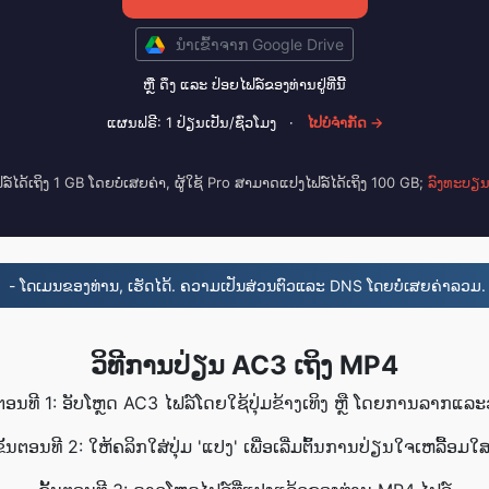
ນໍາເຂົ້າ​ຈາກ Google Drive
ຫຼື ດຶງ ແລະ ປ່ອຍ​ໄຟລ໌​ຂອງທ່ານ​ຢູ່​ທີ່ນີ້
ແຜນຟຣີ: 1 ປ່ຽນ​ເປັນ/ຊົ່ວໂມງ
·
ໄປ​ບໍ່​ຈໍາກັດ →
ລ໌ໄດ້ເຖິງ 1 GB ໂດຍບໍ່ເສຍຄ່າ, ຜູ້ໃຊ້ Pro ສາມາດແປງໄຟລ໌ໄດ້ເຖິງ 100 GB;
ລົງທະບຽນ
- ໂດເມນຂອງທ່ານ, ເຮັດໄດ້. ຄວາມເປັນສ່ວນຕົວແລະ DNS ໂດຍບໍ່ເສຍຄ່າລວມ.
ວິທີການປ່ຽນ AC3 ເຖິງ MP4
ນຕອນທີ 1: ອັບໂຫຼດ AC3 ໄຟລ໌ໂດຍໃຊ້ປຸ່ມຂ້າງເທິງ ຫຼື ໂດຍການລາກແລະ
ຂັ້ນຕອນທີ 2: ໃຫ້ຄລິກໃສ່ປຸ່ມ 'ແປງ' ເພື່ອເລີ່ມຕົ້ນການປ່ຽນໃຈເຫລື້ອມໃສ