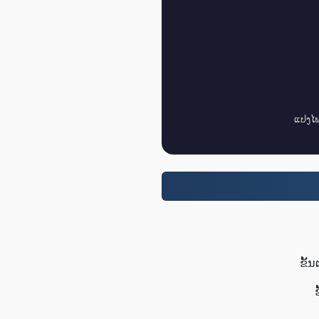
ແປງໄຟ
ຂັ້