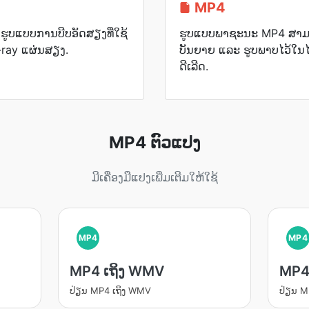
MP4
ຮູບແບບການບີບອັດສຽງທີ່ໃຊ້
ຮູບແບບພາຊະນະ MP4 ສາມາດ
-ray ແຜ່ນສຽງ.
ບັນຍາຍ ແລະ ຮູບພາບໄວ້ໃນໄ
ດີເລີດ.
MP4 ຕົວແປງ
ມີເຄື່ອງມືແປງເພີ່ມເຕີມໃຫ້ໃຊ້
MP4
MP4
MP4 ເຖິງ WMV
MP4
ປ່ຽນ​ MP4 ເຖິງ WMV
ປ່ຽນ​ 