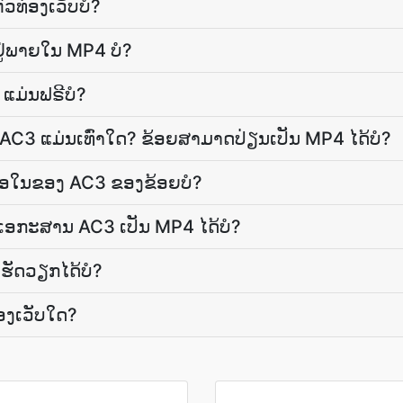
​ທ່ອງ​ເວັບ​ບໍ?
ູ່​ພາຍ​ໃນ MP4 ບໍ?
 ແມ່ນຟຣີບໍ?
 ແມ່ນເທົ່າໃດ? ຂ້ອຍສາມາດປ່ຽນເປັນ MP4 ໄດ້ບໍ?
ື້ອໃນ​ຂອງ AC3 ຂອງ​ຂ້ອຍ​ບໍ?
ອກະສານ AC3 ເປັນ MP4 ໄດ້ບໍ?
ຮັດວຽກໄດ້ບໍ?
ອງ​ເວັບ​ໃດ?