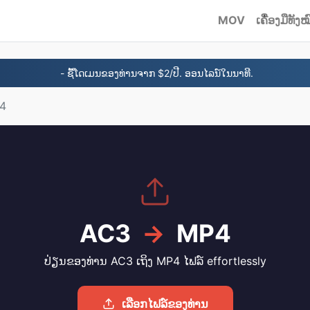
MOV
ເຄື່ອງມືທັງໝ
- ຊື້ໂດເມນຂອງທ່ານຈາກ $2/ປີ. ອອນໄລນ໌ໃນນາທີ.
P4
AC3
→
MP4
ປ່ຽນຂອງທ່ານ AC3 ເຖິງ MP4 ໄຟລ​໌ effortlessly
ເລືອກໄຟລ໌ຂອງທ່ານ