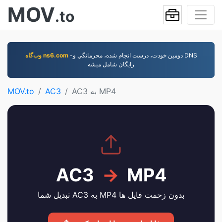
MOV
.to
-دومين خودت، درست انجام شده، محرمانگي و DNS
وب‌گاه ns6.com
رایگان شامل ميشه
AC3 به MP4
AC3
MOV.to
AC3
→
MP4
تبدیل شما AC3 به MP4 بدون زحمت فایل ها