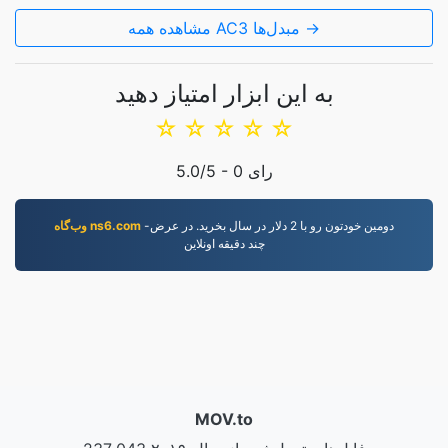
مشاهده همه AC3 مبدل‌ها →
به این ابزار امتیاز دهید
☆
☆
☆
☆
☆
رای
0
/5 -
5.0
-دومين خودتون رو با 2 دلار در سال بخريد. در عرض
وب‌گاه ns6.com
چند دقيقه اونلاين
MOV.to