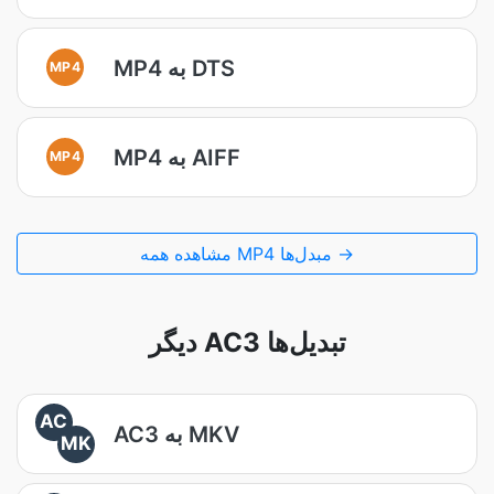
MP4 به DTS
MP4
MP4 به AIFF
MP4
مشاهده همه MP4 مبدل‌ها →
دیگر AC3 تبدیل‌ها
AC
AC3 به MKV
MK