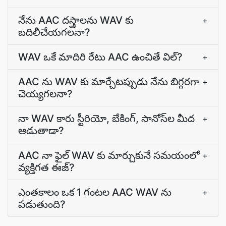
నేను AAC దస్త్రాలను WAV కు
+
బదిలీచేయగలనా?
WAV ఒకే మాదిరి రేటు AAC ఉంచితే విల్?
+
AAC ను WAV కు మార్చేటప్పుడు నేను బిగ్గరగా
+
చెయ్యగలనా?
నా WAV కారు స్టీరియో, బేకింగ్‌, సానోస్‌ల మీద
+
ఆడుతాడా?
AAC నా ఫైల్ WAV కు మార్చుకునే సమయంలో
+
వ్యక్తిగత ఈజ్?
ఎంతకాలం ఒక 1 గంటల AAC WAV ను
+
పడుతుంది?