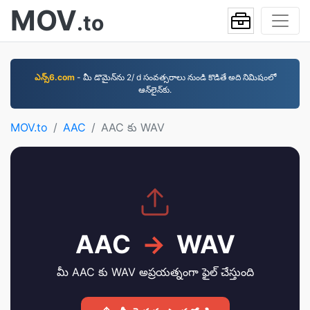
MOV
.to
ఎన్స్6.com
- మీ డొమైన్‌ను 2/ d సంవత్సరాలు నుండి కొడితే అది నిమిషంలో
ఆన్‌లైన్‌కు.
MOV.to
AAC
AAC కు WAV
AAC
→
WAV
మీ AAC కు WAV అప్రయత్నంగా ఫైల్ చేస్తుంది