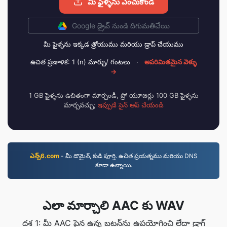
మీ ఫైళ్ళను ఎంచుకోండి
Google డ్రైవ్ నుండి దిగుమతిచేయి
మీ ఫైళ్ళను ఇక్కడ త్రోయుము మరియు డ్రాప్ చేయుము
ఉచిత ప్రణాళిక: 1 (n) మార్చు/ గంటలు
·
అపరిమితమైన వెళ్ళు
→
1 GB ఫైళ్ళను ఉచితంగా మార్చండి, ప్రో యూజర్లు 100 GB ఫైళ్ళను
మార్చవచ్చు;
ఇప్పుడే సైన్ అప్ చేయండి
ఎన్స్6.com
- మీ డొమైన్, కుడి పూర్తి. ఉచిత ప్రయత్నము మరియు DNS
కూడా ఉన్నాయి.
ఎలా మార్చాలి AAC కు WAV
దశ 1: మీ AAC పైన ఉన్న బటన్‌ను ఉపయోగించి లేదా డ్రాగ్