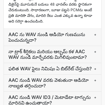
డిజైన్‌పై మూసుకునే బదులు 48 ఛానల్‌ల వరకు స్థానికంగా
చేరుకుంటుంది. సాధారణంగా, బూజు పట్టని PCMను అంటే
ప్రతి మాదిరిా వేగం, మాదిరి రేటు ఎంత ఎక్కువ ఉన్నా కూడా
అది సరిగ్గా ఉంచబడింది.
AAC ను WAV నుండి ఆడియో గుణమును
+
పెంచుచున్నదా?
నా ట్రాక్ శీర్షికలు మరియు ఆల్బమ్ కళ AAC
+
WAV నుండి మార్చేవరకు మిగిలివుంటామా?
ఫలిత WAV ఫైలు నిమిషం ఏ బిట్‌రేట్ చేస్తుంది?
+
AAC నుండి WAV వరకు వెళుతునా ఆడియో
+
నాణ్యత తగ్గించుదా?
AAC నుండి WAV ID3 / మెటాడేటా టాగ్సును
+
మారినవి ఉంచుతాయా?