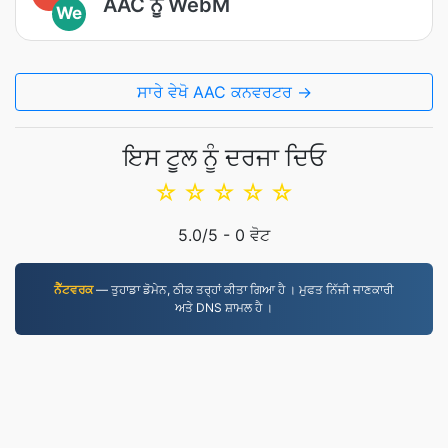
AAC ਨੂੰ WebM
We
ਸਾਰੇ ਵੇਖੋ AAC ਕਨਵਰਟਰ →
ਇਸ ਟੂਲ ਨੂੰ ਦਰਜਾ ਦਿਓ
☆
☆
☆
☆
☆
5.0
/5 -
0
ਵੋਟ
ਨੈੱਟਵਰਕ
— ਤੁਹਾਡਾ ਡੋਮੇਨ, ਠੀਕ ਤਰ੍ਹਾਂ ਕੀਤਾ ਗਿਆ ਹੈ । ਮੁਫਤ ਨਿੱਜੀ ਜਾਣਕਾਰੀ
ਅਤੇ DNS ਸ਼ਾਮਲ ਹੈ ।