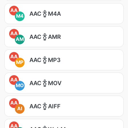
AA
AAC ਨੂੰ M4A
M4
AA
AAC ਨੂੰ AMR
AM
AA
AAC ਨੂੰ MP3
MP
AA
AAC ਨੂੰ MOV
MO
AA
AAC ਨੂੰ AIFF
AI
AA