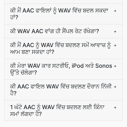
ਕੀ ਮੈਂ AAC ਫਾਇਲਾਂ ਨੂੰ WAV ਵਿੱਚ ਬਦਲ ਸਕਦਾ
+
ਹਾਂ?
ਕੀ WAV AAC ਵਾਂਗ ਹੀ ਸੈਂਪਲ ਰੇਟ ਰੱਖੇਗਾ?
+
ਕੀ ਮੈਂ AAC ਨੂੰ WAV ਵਿੱਚ ਬਦਲਣ ਸਮੇਂ ਆਵਾਜ਼ ਨੂੰ
+
ਆਮ ਬਣਾ ਸਕਦਾ ਹਾਂ?
ਕੀ ਮੇਰਾ WAV ਕਾਰ ਸਟਰੀਓ, iPod ਅਤੇ Sonos
+
ਉੱਤੇ ਚੱਲੇਗਾ?
ਕੀ AAC ਫਾਇਲ WAV ਵਿੱਚ ਬਦਲਣ ਦੌਰਾਨ ਨਿੱਜੀ
+
ਹੈ?
1 ਘੰਟੇ AAC ਨੂੰ WAV ਵਿੱਚ ਬਦਲਣ ਲਈ ਕਿੰਨਾ
+
ਸਮਾਂ ਲੱਗਦਾ ਹੈ?