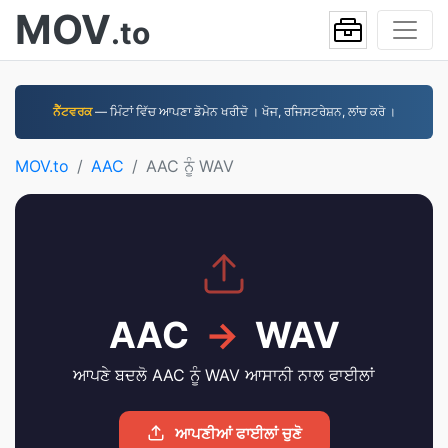
MOV
.to
ਨੈੱਟਵਰਕ
— ਮਿੰਟਾਂ ਵਿੱਚ ਆਪਣਾ ਡੋਮੇਨ ਖਰੀਦੋ । ਖੋਜ, ਰਜਿਸਟਰੇਸ਼ਨ, ਲਾਂਚ ਕਰੋ ।
MOV.to
AAC
AAC ਨੂੰ WAV
AAC
→
WAV
ਆਪਣੇ ਬਦਲੋ AAC ਨੂੰ WAV ਆਸਾਨੀ ਨਾਲ ਫਾਈਲਾਂ
ਆਪਣੀਆਂ ਫਾਈਲਾਂ ਚੁਣੋ