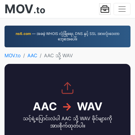
MOV
.to
ns6.com
— အခမဲ့ WHOIS လုံခြုံရေး, DNS နှင့် SSL အားလုံးဒေတာ
ဘေ့စအပေါ်။
MOV.to
AAC
AAC သို့ WAV
AAC
→
WAV
သင့်ရဲ့ပြောင်းလဲပါ AAC သို့ WAV ဖိုင်များကို
အားစိုက်ထုတ်ပါ။