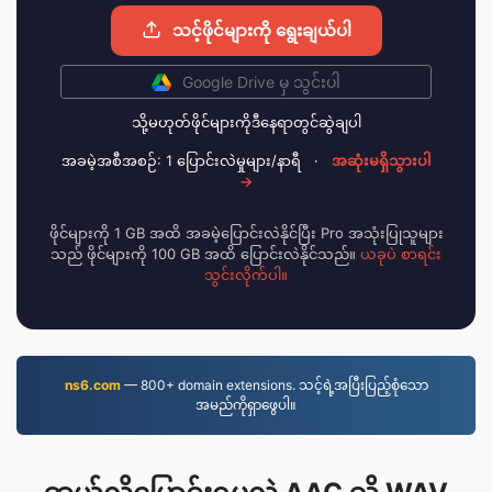
သင့်ဖိုင်များကို ရွေးချယ်ပါ
Google Drive မှ သွင်းပါ
သို့မဟုတ်ဖိုင်များကိုဒီနေရာတွင်ဆွဲချပါ
အခမဲ့အစီအစဉ်: 1 ပြောင်းလဲမှုများ/နာရီ
·
အဆုံးမရှိသွားပါ
→
ဖိုင်များကို 1 GB အထိ အခမဲ့ပြောင်းလဲနိုင်ပြီး Pro အသုံးပြုသူများ
သည် ဖိုင်များကို 100 GB အထိ ပြောင်းလဲနိုင်သည်။
ယခုပဲ စာရင်း
သွင်းလိုက်ပါ။
ns6.com
— 800+ domain extensions. သင့်ရဲ့အပြီးပြည့်စုံသော
အမည်ကိုရှာဖွေပါ။