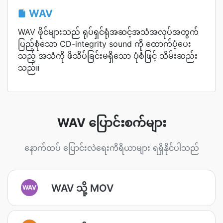
WAV
WAV ဖိုင်များသည် ရုပ်ရှင်ရုံအဆင့်အသံအလုပ်အတွက်
ပြည့်စုံသော CD-integrity sound ကို ထောက်ပံ့ပေး
သည့် အသံကို ဖိသိပ်ခြင်းမရှိသော ပုံစံဖြင့် သိမ်းဆည်း
သည်။
WAV ပြောင်းစက်များ
နောက်ထပ် ပြောင်းလဲရေးကိရိယာများ ရရှိနိုင်ပါသည်
WAV သို့ MOV
WAV