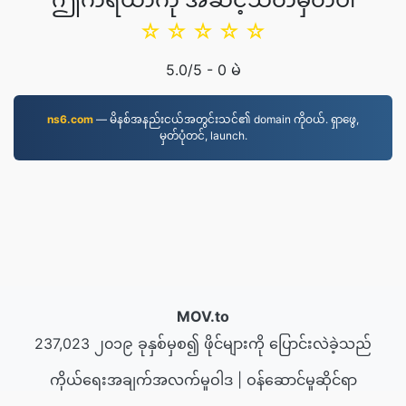
☆
☆
☆
☆
☆
5.0
/5 -
0
မဲ
ns6.com
— မိနစ်အနည်းငယ်အတွင်းသင်၏ domain ကိုဝယ်. ရှာဖွေ,
မှတ်ပုံတင်, launch.
MOV.to
237,023 ၂၀၁၉ ခုနှစ်မှစ၍ ဖိုင်များကို ပြောင်းလဲခဲ့သည်
ကိုယ်ရေးအချက်အလက်မူဝါဒ
|
ဝန်ဆောင်မှုဆိုင်ရာ
စည်းကမ်းချက်များ
|
ကြှနျုပျတို့အကွောငျး
|
ကြှနျုပျတို့ကို