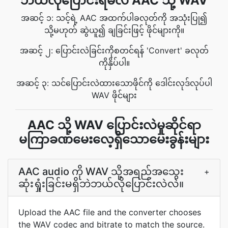
ဘယ်လိုပြောင်းရမလဲ AAC သို့ WAV
အဆင့် ၁: သင့်ရဲ့ AAC အထက်ပါခလုတ်ကို အသုံးပြု၍
သို့မဟုတ် ဆွဲယူ၍ ချခြင်းဖြင့် ဖိုင်များကို။
အဆင့် ၂: ပြောင်းလဲခြင်းကိုစတင်ရန် 'Convert' ခလုတ်
ကိုနှိပ်ပါ။
အဆင့် ၃: သင်ပြောင်းလဲထားသောဖိုင်ကို ဒေါင်းလုဒ်လုပ်ပါ
WAV ဖိုင်များ
AAC သို့ WAV ပြောင်းလဲမှုဆိုင်ရာ
မကြာခဏမေးလေ့ရှိသောမေးခွန်းများ
AAC audio ကို WAV သို့အရည်အသွေး
+
ဆုံးရှုံးခြင်းမရှိဘဲဘယ်လိုပြောင်းလဲလဲ။
Upload the AAC file and the converter chooses
the WAV codec and bitrate to match the source.