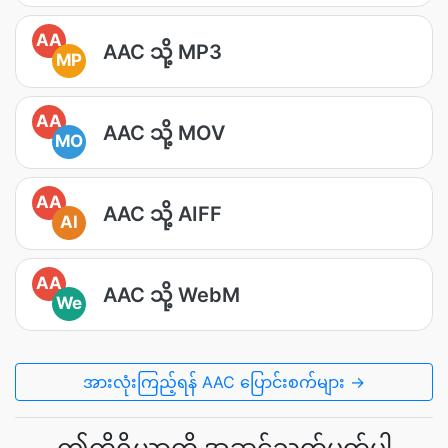
AA
AAC သို့ MP3
MP
AA
AAC သို့ MOV
MO
AA
AAC သို့ AIFF
AI
AA
AAC သို့ WebM
We
အားလုံးကြည့်ရန် AAC ပြောင်းစက်များ →
ဤကိရိယာကို အဆင့်သတ်မှတ်ပါ