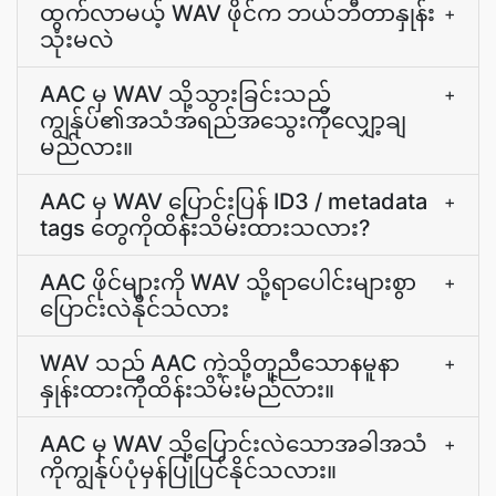
ထွက်လာမယ့် WAV ဖိုင်က ဘယ်ဘီတာနှုန်း
+
သုံးမလဲ
AAC မှ WAV သို့သွားခြင်းသည်
+
ကျွန်ုပ်၏အသံအရည်အသွေးကိုလျှော့ချ
မည်လား။
AAC မှ WAV ပြောင်းပြန် ID3 / metadata
+
tags တွေကိုထိန်းသိမ်းထားသလား?
AAC ဖိုင်များကို WAV သို့ရာပေါင်းများစွာ
+
ပြောင်းလဲနိုင်သလား
WAV သည် AAC ကဲ့သို့တူညီသောနမူနာ
+
နှုန်းထားကိုထိန်းသိမ်းမည်လား။
AAC မှ WAV သို့ပြောင်းလဲသောအခါအသံ
+
ကိုကျွန်ုပ်ပုံမှန်ပြုပြင်နိုင်သလား။