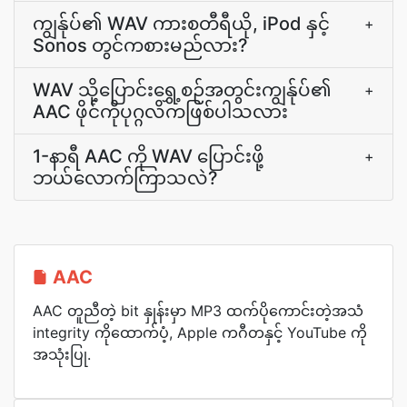
ကျွန်ုပ်၏ WAV ကားစတီရီယို, iPod နှင့်
+
Sonos တွင်ကစားမည်လား?
WAV သို့ပြောင်းရွှေ့စဉ်အတွင်းကျွန်ုပ်၏
+
AAC ဖိုင်ကိုပုဂ္ဂလိကဖြစ်ပါသလား
1-နာရီ AAC ကို WAV ပြောင်းဖို့
+
ဘယ်လောက်ကြာသလဲ?
AAC
AAC တူညီတဲ့ bit နှုန်းမှာ MP3 ထက်ပိုကောင်းတဲ့အသံ
integrity ကိုထောက်ပံ့, Apple ကဂီတနှင့် YouTube ကို
အသုံးပြု.