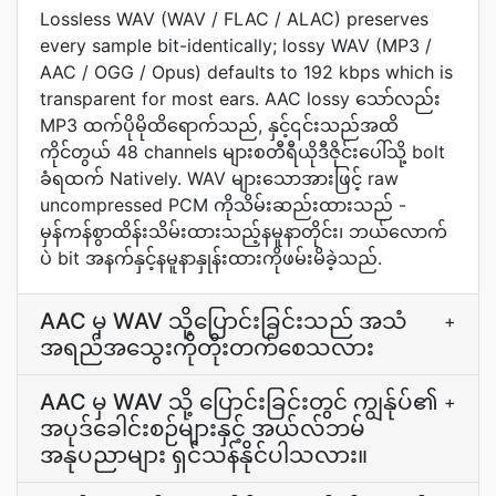
Lossless WAV (WAV / FLAC / ALAC) preserves
every sample bit-identically; lossy WAV (MP3 /
AAC / OGG / Opus) defaults to 192 kbps which is
transparent for most ears. AAC lossy သော်လည်း
MP3 ထက်ပိုမိုထိရောက်သည်, နှင့်၎င်းသည်အထိ
ကိုင်တွယ် 48 channels များစတီရီယိုဒီဇိုင်းပေါ်သို့ bolt
ခံရထက် Natively. WAV များသောအားဖြင့် raw
uncompressed PCM ကိုသိမ်းဆည်းထားသည် -
မှန်ကန်စွာထိန်းသိမ်းထားသည့်နမူနာတိုင်း၊ ဘယ်လောက်
ပဲ bit အနက်နှင့်နမူနာနှုန်းထားကိုဖမ်းမိခဲ့သည်.
AAC မှ WAV သို့ပြောင်းခြင်းသည် အသံ
+
အရည်အသွေးကိုတိုးတက်စေသလား
AAC မှ WAV သို့ ပြောင်းခြင်းတွင် ကျွန်ုပ်၏
+
အပုဒ်ခေါင်းစဉ်များနှင့် အယ်လ်ဘမ်
အနုပညာများ ရှင်သန်နိုင်ပါသလား။