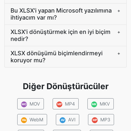
Bu XLSX'i yapan Microsoft yazılımına
+
ihtiyacım var mı?
XLSX'i dönüştürmek için en iyi biçim
+
nedir?
XLSX dönüşümü biçimlendirmeyi
+
koruyor mu?
Diğer Dönüştürücüler
MOV
MP4
MKV
MO
MP
MK
WebM
AVI
MP3
We
AV
MP