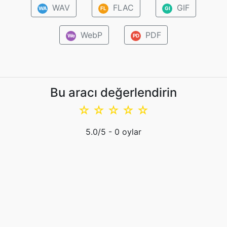
WAV
FLAC
GIF
WA
FL
GI
WebP
PDF
We
PD
Bu aracı değerlendirin
☆
☆
☆
☆
☆
5.0
/5 -
0
oylar