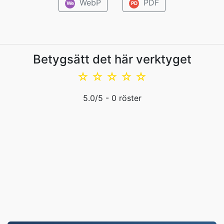
WebP
PDF
We
PD
Betygsätt det här verktyget
☆
☆
☆
☆
☆
5.0
/5 -
0
röster