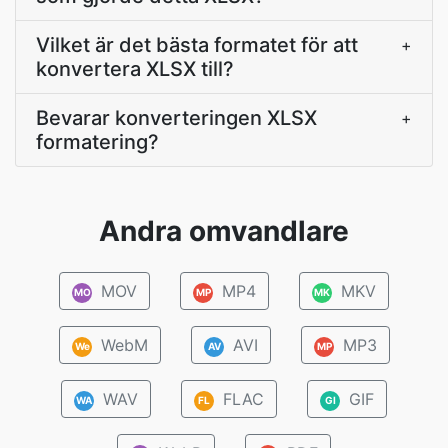
Vilket är det bästa formatet för att
+
konvertera XLSX till?
Bevarar konverteringen XLSX
+
formatering?
Andra omvandlare
MOV
MP4
MKV
MO
MP
MK
WebM
AVI
MP3
We
AV
MP
WAV
FLAC
GIF
WA
FL
GI