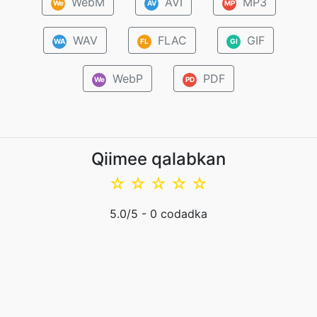
WebM
AVI
MP3
We
AV
MP
WAV
FLAC
GIF
WA
FL
GI
WebP
PDF
We
PD
Qiimee qalabkan
☆
☆
☆
☆
☆
5.0
/5 -
0
codadka