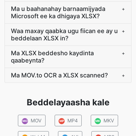
Ma u baahanahay barnaamijyada
+
Microsoft ee ka dhigaya XLSX?
Waa maxay qaabka ugu fiican ee ay u
+
beddelaan XLSX in?
Ma XLSX beddesho kaydinta
+
qaabeynta?
Ma MOV.to OCR a XLSX scanned?
+
Beddelayaasha kale
MOV
MP4
MKV
MO
MP
MK