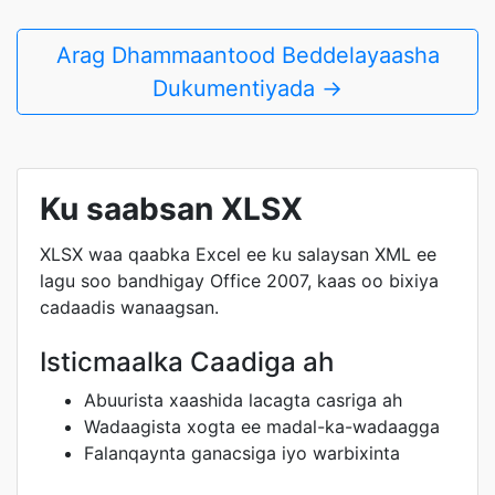
Arag Dhammaantood Beddelayaasha
Dukumentiyada →
Ku saabsan XLSX
XLSX waa qaabka Excel ee ku salaysan XML ee
lagu soo bandhigay Office 2007, kaas oo bixiya
cadaadis wanaagsan.
Isticmaalka Caadiga ah
Abuurista xaashida lacagta casriga ah
Wadaagista xogta ee madal-ka-wadaagga
Falanqaynta ganacsiga iyo warbixinta