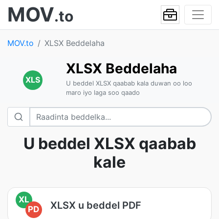
MOV
.to
MOV.to
XLSX Beddelaha
XLSX Beddelaha
XLS
U beddel XLSX qaabab kala duwan oo loo
maro iyo laga soo qaado
U beddel XLSX qaabab
kale
XL
XLSX u beddel PDF
PD