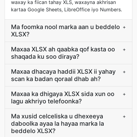
waxay ka fiican tahay XLS, waxayna akhrisan
kartaa Google Sheets, LibreOffice iyo Numbers.
Ma foomka nool marka aan u beddelo
+
XLSX?
Maxaa XLSX ah qaabka qof kasta oo
+
shaqada ku soo diraya?
Maxaa dhacaya haddii XLSX ii yahay
+
scan ka badan qoraal dhab ah?
Maxaa ka dhigaya XLSX sida xun oo
+
lagu akhriyo telefoonka?
Ma xusid celceliska u dhexeeya
+
daboolka ayaa la hayaa marka la
beddelo XLSX?