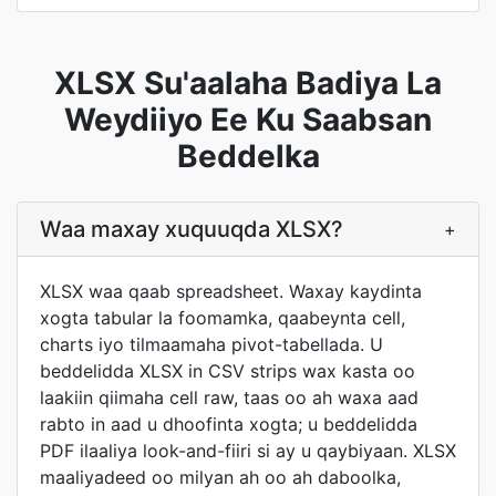
XLSX Su'aalaha Badiya La
Weydiiyo Ee Ku Saabsan
Beddelka
Waa maxay xuquuqda XLSX?
+
XLSX waa qaab spreadsheet. Waxay kaydinta
xogta tabular la foomamka, qaabeynta cell,
charts iyo tilmaamaha pivot-tabellada. U
beddelidda XLSX in CSV strips wax kasta oo
laakiin qiimaha cell raw, taas oo ah waxa aad
rabto in aad u dhoofinta xogta; u beddelidda
PDF ilaaliya look-and-fiiri si ay u qaybiyaan. XLSX
maaliyadeed oo milyan ah oo ah daboolka,