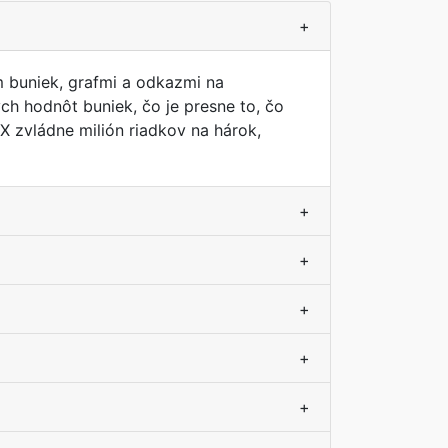
+
m buniek, grafmi a odkazmi na
h hodnôt buniek, čo je presne to, čo
X zvládne milión riadkov na hárok,
+
+
+
+
+