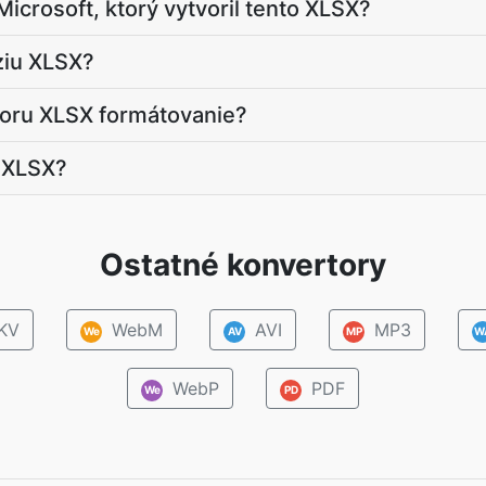
icrosoft, ktorý vytvoril tento XLSX?
ziu XLSX?
boru XLSX formátovanie?
 XLSX?
Ostatné konvertory
KV
WebM
AVI
MP3
We
AV
MP
W
WebP
PDF
We
PD