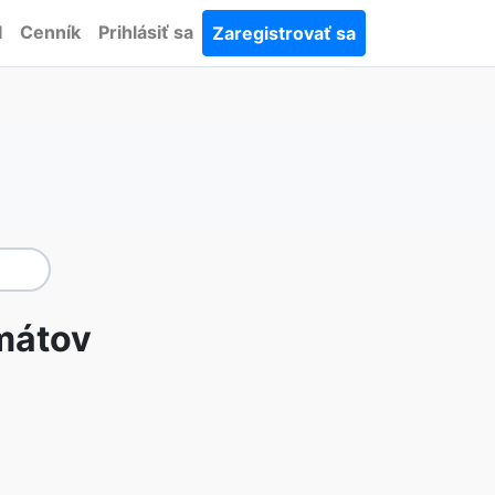
I
Cenník
Prihlásiť sa
Zaregistrovať sa
mátov