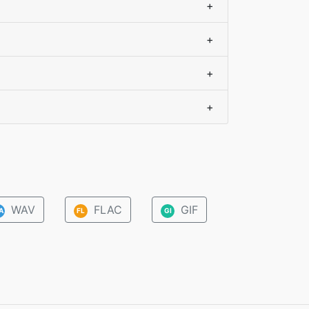
+
+
+
+
WAV
FLAC
GIF
A
FL
GI