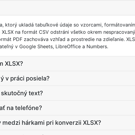
a, ktorý ukladá tabuľkové údaje so vzorcami, formátovaní
u XLSX na formát CSV odstráni všetko okrem nespracovanýc
ormát PDF zachováva vzhľad a prostredie na zdieľanie. XLS
tateľný v Google Sheets, LibreOffice a Numbers.
em XLSX?
ý v práci posiela?
 skutočný text?
ať na telefóne?
 medzi hárkami pri konverzii XLSX?