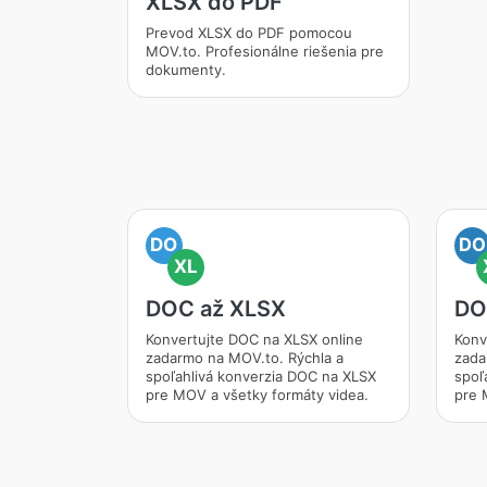
XLSX do PDF
Prevod XLSX do PDF pomocou
MOV.to. Profesionálne riešenia pre
dokumenty.
DO
DO
XL
DOC až XLSX
DO
Konvertujte DOC na XLSX online
Konv
zadarmo na MOV.to. Rýchla a
zada
spoľahlivá konverzia DOC na XLSX
spoľ
pre MOV a všetky formáty videa.
pre 