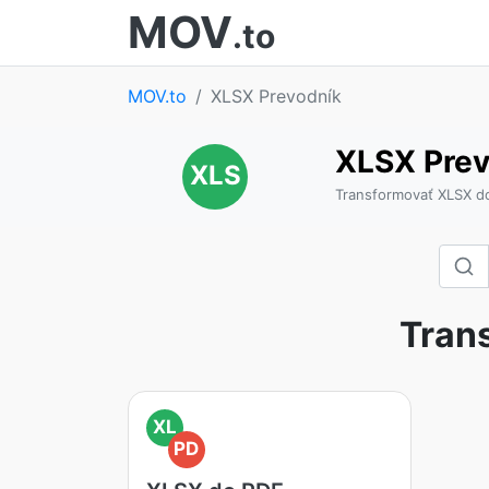
MOV
.to
MOV.to
XLSX Prevodník
XLSX Prev
XLS
Transformovať XLSX do
Tran
XL
PD