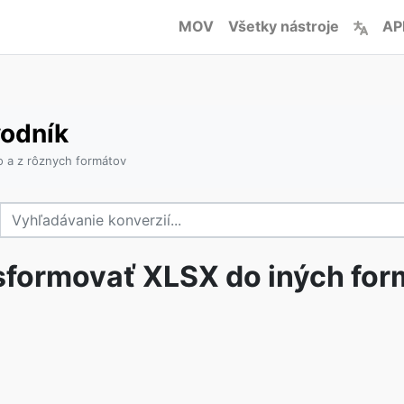
MOV
Všetky nástroje
AP
odník
 a z rôznych formátov
sformovať XLSX do iných for