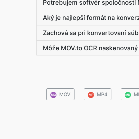
Potrebujem softvér spoločnosti M
Aký je najlepší formát na konver
Zachová sa pri konvertovaní sú
Môže MOV.to OCR naskenovaný
MOV
MP4
M
MO
MP
MK