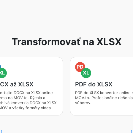
Transformovať na XLSX
PD
XL
XL
CX až XLSX
PDF do XLSX
ertujte DOCX na XLSX online
PDF do XLSX konvertor online 
rmo na MOV.to. Rýchla a
MOV.to. Profesionálne riešenia
ahlivá konverzia DOCX na XLSX
súborov.
MOV a všetky formáty videa.