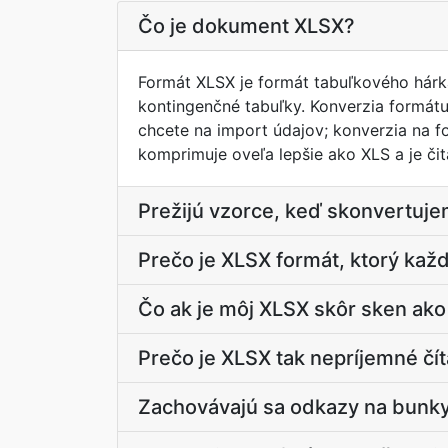
Čo je dokument XLSX?
Formát XLSX je formát tabuľkového hárk
kontingenčné tabuľky. Konverzia formát
chcete na import údajov; konverzia na f
komprimuje oveľa lepšie ako XLS a je či
Prežijú vzorce, keď skonvertuj
Prečo je XLSX formát, ktorý každ
Čo ak je môj XLSX skôr sken ako
Prečo je XLSX tak nepríjemné čít
Zachovávajú sa odkazy na bunky