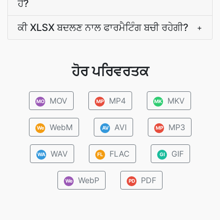
ਹੈ?
ਕੀ XLSX ਬਦਲਣ ਨਾਲ ਫਾਰਮੈਟਿੰਗ ਬਚੀ ਰਹੇਗੀ?
+
ਹੋਰ ਪਰਿਵਰਤਕ
MOV
MP4
MKV
MO
MP
MK
WebM
AVI
MP3
We
AV
MP
WAV
FLAC
GIF
WA
FL
GI
WebP
PDF
We
PD