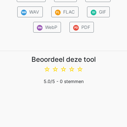
WAV
FLAC
GIF
WA
FL
GI
WebP
PDF
We
PD
Beoordeel deze tool
☆
☆
☆
☆
☆
5.0
/5 -
0
stemmen