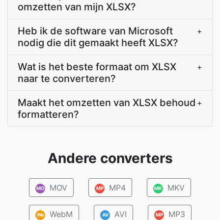
omzetten van mijn XLSX?
Heb ik de software van Microsoft
+
nodig die dit gemaakt heeft XLSX?
Wat is het beste formaat om XLSX
+
naar te converteren?
Maakt het omzetten van XLSX behoud
+
formatteren?
Andere converters
MOV
MP4
MKV
MO
MP
MK
WebM
AVI
MP3
We
AV
MP