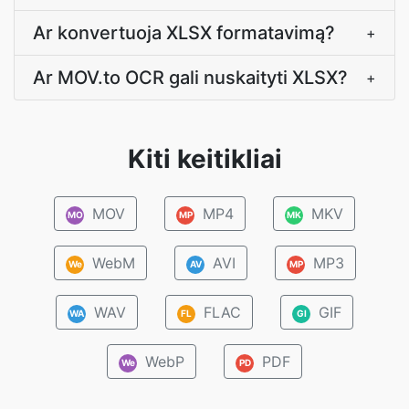
Ar konvertuoja XLSX formatavimą?
+
Ar MOV.to OCR gali nuskaityti XLSX?
+
Kiti keitikliai
MOV
MP4
MKV
MO
MP
MK
WebM
AVI
MP3
We
AV
MP
WAV
FLAC
GIF
WA
FL
GI
WebP
PDF
We
PD