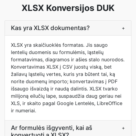
XLSX Konversijos DUK
Kas yra XLSX dokumentas?
+
XLSX yra skaičiuoklės formatas. Jis saugo
lentelių duomenis su formulėmis, ląstelių
formatavimas, diagramos ir ašies stalo nuorodos.
Konvertavimas XLSX į CSV juostų viską, bet
žaliavų ląstelių vertes, kuris yra būtent tai, ką
norite duomenų importo; konvertavimas į PDF
išsaugo išvaizdą ir naudą dalintis. XLSX tvarko
milijoną eilučių lape, suspaudžia daug geriau nei
XLS, ir skaito pagal Google Lentelės, LibreOffice
ir numeriai.
Ar formulės išgyventi, kai aš
+
konvertuoti a XLSX?