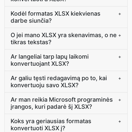
Kodėl formatas XLSX kiekvienas
+
darbe siunčia?
O jei mano XLSX yra skenavimas, o ne
+
tikras tekstas?
Ar langeliai tarp lapų laikomi
+
konvertuojant XLSX?
Ar galiu tęsti redagavimą po to, kai
+
konvertuoju savo XLSX?
Ar man reikia Microsoft programinės
+
įrangos, kuri padarė šį XLSX?
Koks yra geriausias formatas
+
konvertuoti XLSX į?