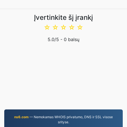
Įvertinkite šį įrankį
☆
☆
☆
☆
☆
5.0
/5 -
0
balsų
ns6.com
— Nemokamas WHOIS privatumo, DNS ir SSL visose
srityse.