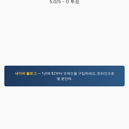
5.0
/5 -
0
투표
네이버 블로그
— 1년에 $2부터 도메인을 구입하세요. 온라인으로
몇 분만에.
MOV.to
237,066 2019년 이후 변환된 파일
개인정보 보호정책
|
서비스 약관
|
회사 소개
|
문의하기
|