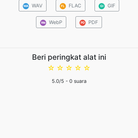
WAV
FLAC
GIF
WA
FL
GI
WebP
PDF
We
PD
Beri peringkat alat ini
☆
☆
☆
☆
☆
5.0
/5 -
0
suara