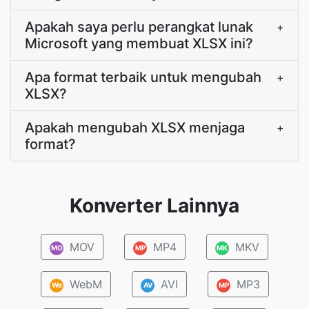
Apakah saya perlu perangkat lunak
+
Microsoft yang membuat XLSX ini?
Apa format terbaik untuk mengubah
+
XLSX?
Apakah mengubah XLSX menjaga
+
format?
Konverter Lainnya
MOV
MP4
MKV
MO
MP
MK
WebM
AVI
MP3
We
AV
MP