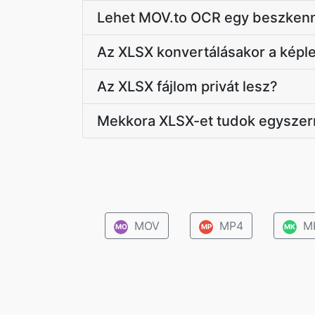
Lehet MOV.to OCR egy beszkenn
Az XLSX konvertálásakor a kép
Az XLSX fájlom privát lesz?
Mekkora XLSX-et tudok egyszerre
MOV
MP4
M
MO
MP
MK