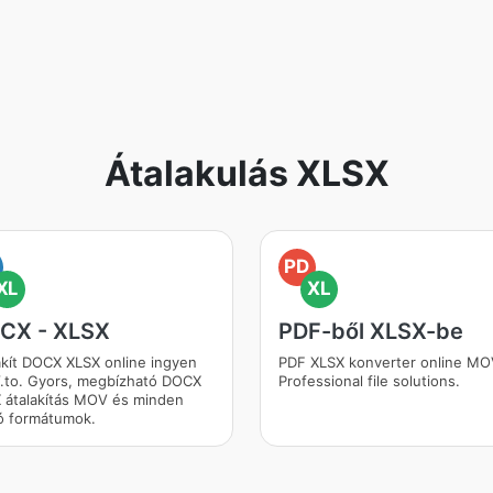
Átalakulás XLSX
PD
XL
XL
CX - XLSX
PDF-ből XLSX-be
akít DOCX XLSX online ingyen
PDF XLSX konverter online MO
to. Gyors, megbízható DOCX
Professional file solutions.
 átalakítás MOV és minden
ó formátumok.