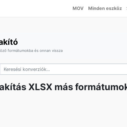
MOV
Minden eszköz
akító
böző formátumokba és onnan vissza
lakítás XLSX más formátumo