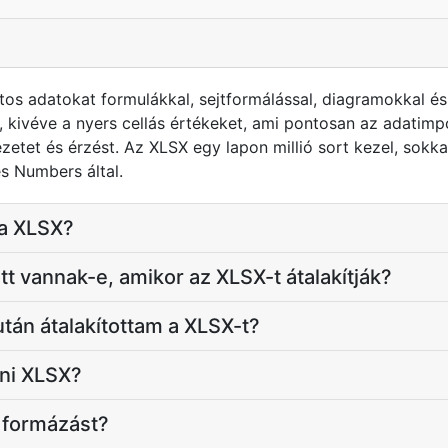
s adatokat formulákkal, sejtformálással, diagramokkal és 
 kivéve a nyers cellás értékeket, ami pontosan az adatimp
tet és érzést. Az XLSX egy lapon millió sort kezel, sokkal
s Numbers által.
 a XLSX?
tt vannak-e, amikor az XLSX-t átalakítják?
tán átalakítottam a XLSX-t?
lni XLSX?
 formázást?