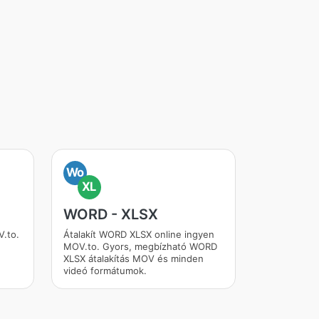
Wo
XL
WORD - XLSX
V.to.
Átalakít WORD XLSX online ingyen
MOV.to. Gyors, megbízható WORD
XLSX átalakítás MOV és minden
videó formátumok.