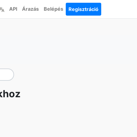
API
Árazás
Belépés
Regisztráció
khoz