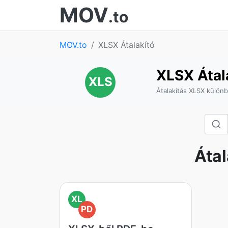
MOV
.to
MOV.to
XLSX Átalakító
XLSX Átal
XLS
Átalakítás XLSX külön
Áta
XL
PD