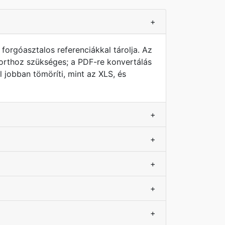
+
forgóasztalos referenciákkal tárolja. Az
orthoz szükséges; a PDF-re konvertálás
 jobban tömöríti, mint az XLS, és
+
+
+
+
+