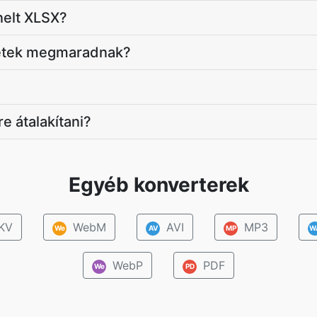
elt XLSX?
letek megmaradnak?
 átalakítani?
Egyéb konverterek
KV
WebM
AVI
MP3
We
AV
MP
W
WebP
PDF
We
PD