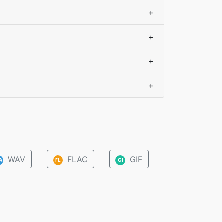
+
+
+
+
WAV
FLAC
GIF
A
FL
GI