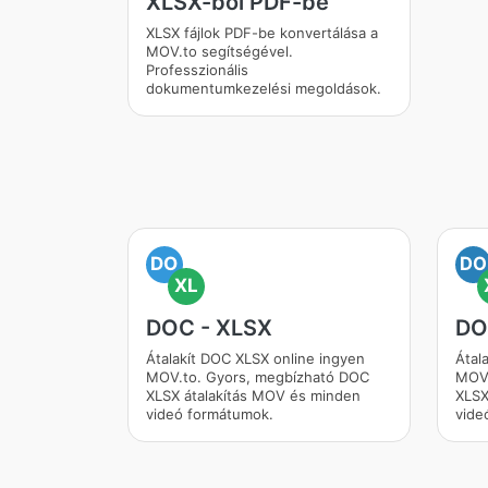
XLSX-ből PDF-be
XLSX fájlok PDF-be konvertálása a
MOV.to segítségével.
Professzionális
dokumentumkezelési megoldások.
DO
DO
XL
DOC - XLSX
DO
Átalakít DOC XLSX online ingyen
Átal
MOV.to. Gyors, megbízható DOC
MOV.
XLSX átalakítás MOV és minden
XLSX
videó formátumok.
vide