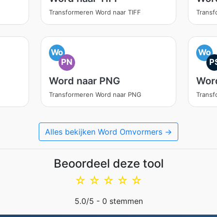
Transformeren Word naar TIFF
Transf
Wo
Wo
PN
P
Word naar PNG
Wor
Transformeren Word naar PNG
Transf
Alles bekijken Word Omvormers →
Beoordeel deze tool
☆
☆
☆
☆
☆
5.0
/5 -
0
stemmen