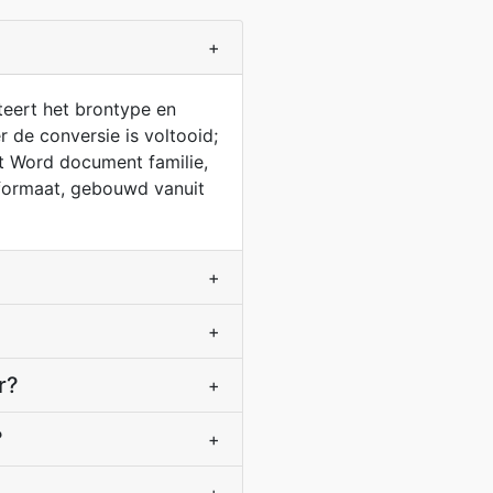
+
eert het brontype en
 de conversie is voltooid;
t Word document familie,
formaat, gebouwd vanuit
+
+
r?
+
?
+