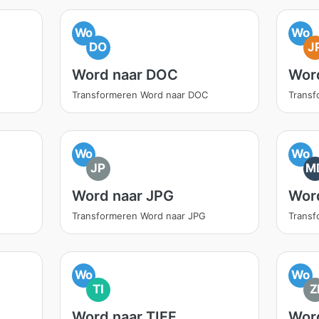
Wo
Wo
DO
J
Word naar DOC
Wor
Transformeren Word naar DOC
Transf
Wo
Wo
JP
M
Word naar JPG
Wor
Transformeren Word naar JPG
Transf
Wo
Wo
TI
Z
Word naar TIFF
Word