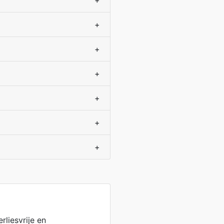
+
+
+
+
+
+
+
rliesvrije en