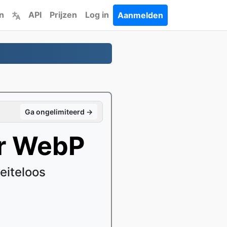
n
API
Prijzen
Log in
Aanmelden
Ga ongelimiteerd →
r WebP
eiteloos