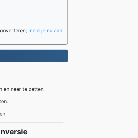
converteren;
meld je nu aan
 en neer te zetten.
ten.
den
nversie