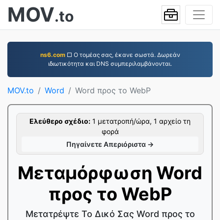
MOV
.to
ns6.com
□ Ο τομέας σας, έκανε σωστά. Δωρεάν
ιδιωτικότητα και DNS συμπεριλαμβάνονται.
MOV.to
Word
Word προς το WebP
Ελεύθερο σχέδιο:
1 μετατροπή/ώρα, 1 αρχείο τη
φορά
Πηγαίνετε Απεριόριστα →
Μεταμόρφωση Word
προς το WebP
Μετατρέψτε Το Δικό Σας Word προς το