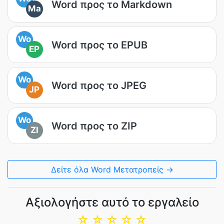
Word προς το Markdown
Ma
Wo
Word προς το EPUB
EP
Wo
Word προς το JPEG
JP
Wo
Word προς το ZIP
ZI
Δείτε όλα Word Μετατροπείς →
Αξιολογήστε αυτό το εργαλείο
☆
☆
☆
☆
☆