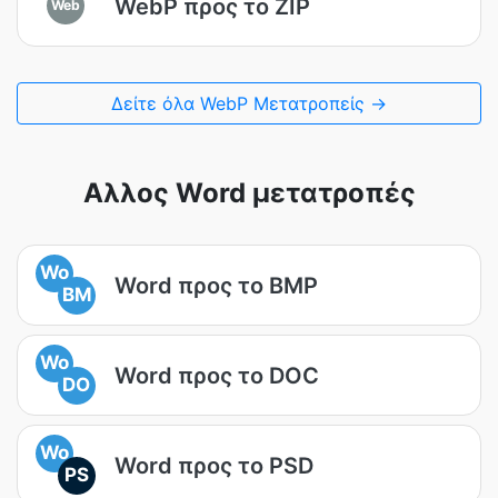
WebP προς το ZIP
Web
Δείτε όλα WebP Μετατροπείς →
Αλλος Word μετατροπές
Wo
Word προς το BMP
BM
Wo
Word προς το DOC
DO
Wo
Word προς το PSD
PS