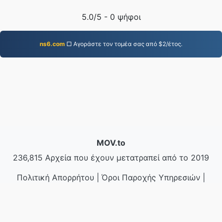
5.0
/5 -
0
ψήφοι
ns6.com
□ Αγοράστε τον τομέα σας από $2/έτος.
MOV.to
236,815 Αρχεία που έχουν μετατραπεί από το 2019
Πολιτική Απορρήτου
|
Όροι Παροχής Υπηρεσιών
|
Σχετικά με εμάς
|
Επικοινωνήστε μαζί μας
|
API
|
Δείγματα
|
Εγκατάσταση εφαρμογής
© 2026 MOV.to
|
VPS.org
LLC | Κατασκευασμένο