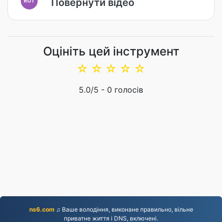
Повернути відео
ROT
Оцініть цей інструмент
☆
☆
☆
☆
☆
5.0
/5 -
0
голосів
ns6.com
♫ Ваше володіння, виконане правильно, вільне
приватне життя і DNS, включені.