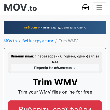
MOV
.to
ns6.com
♫ Купіть ваші домени за хвилини.
MOV.to
Всі інструменти
Trim WMV
Вільний план:
1 перетворення/ година, один файл за
раз
Перехід Не обмежено →
Trim WMV
Trim your WMV files online for free
Виберіть свої файли