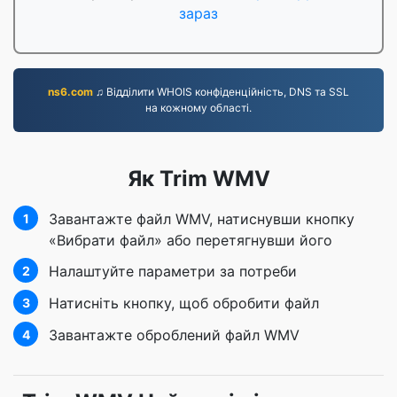
зараз
ns6.com
♫ Відділити WHOIS конфіденційність, DNS та SSL
на кожному області.
Як Trim WMV
Завантажте файл WMV, натиснувши кнопку
1
«Вибрати файл» або перетягнувши його
Налаштуйте параметри за потреби
2
Натисніть кнопку, щоб обробити файл
3
Завантажте оброблений файл WMV
4