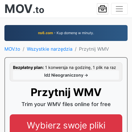
MOV
.to
ns6.com
- Kup domenę w minuty.
MOV.to
Wszystkie narzędzia
Przytnij WMV
Bezpłatny plan:
1 konwersja na godzinę, 1 plik na raz
Idź Nieograniczony →
Przytnij WMV
Trim your WMV files online for free
Wybierz swoje pliki