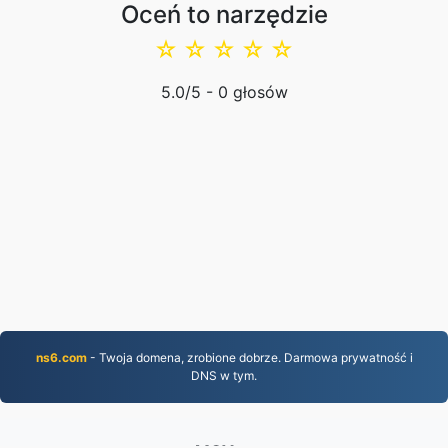
Oceń to narzędzie
☆
☆
☆
☆
☆
5.0
/5 -
0
głosów
ns6.com
- Twoja domena, zrobione dobrze. Darmowa prywatność i
DNS w tym.