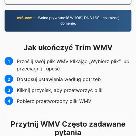
ns6.com
— Wolna prywatność WHOIS, DNS i SSL na każdej
domenie.
Jak ukończyć Trim WMV
Prześlij swój plik WMV klikając „Wybierz plik” lub
1
przeciągnij i upuść
Dostosuj ustawienia według potrzeb
2
Kliknij przycisk, aby przetworzyć plik
3
Pobierz przetworzony plik WMV
4
Przytnij WMV Często zadawane
pytania