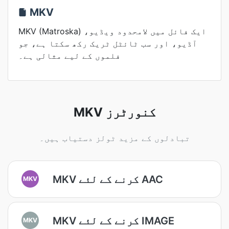
MKV
MKV (Matroska) ایک فائل میں لامحدود ویڈیو،
آڈیو، اور سب ٹائٹل ٹریک رکھ سکتا ہے، جو
فلموں کے لیے مثالی ہے۔
MKV کنورٹرز
تبادلوں کے مزید ٹولز دستیاب ہیں۔
MKV کرنے کے لئے AAC
MKV
MKV کرنے کے لئے IMAGE
MKV