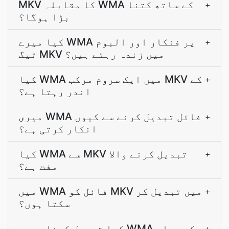
MKV کا مقابلہ WMA کے ساتھ کتنا
+
بڑا ہوگا؟
کیا میرے WMA پر فنکار اور البوم
+
ٹیگ MKV میں زندہ رہتے ہیں؟
کیا WMA میں ایک سروم مرکب MKV کے
+
اندر رہتا ہے؟
میری WMA فائل تبدیل کرنے سے کیوں
+
انکار کرتی ہے؟
کیا WMA سے MKV تبدیل کرنے والا
+
مفت ہے؟
میں WMA فائل کو MKV میں تبدیل کر
+
سکتا ہوں؟
کیا تبدیل کرنا میرے WMA کے مواد
+