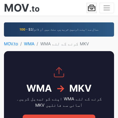
MOV
.to
- $2/سال سے اپنے ڈومین خریدیں. منٹ میں آن لائن.
100
WMA کرنے کے لئے MKV
WMA
MOV.to
WMA
→
MKV
اپنے کو تبدیل کریں۔ WMA کرنے کے لئے
MKV آسانی سے فائلیں