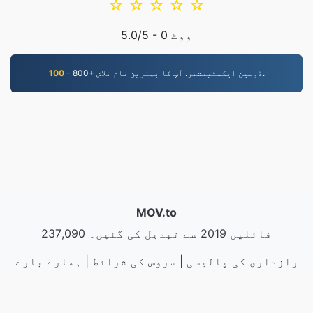
☆
☆
☆
☆
☆
ووٹ
0
/5 -
5.0
- 800+ ڈومین ایکسٹینشنز. آپ کا بہترین نام تلاش.
100
MOV.to
237,090 فائلیں 2019 سے تبدیل کی گئیں۔
رازداری کی پالیسی
|
سروس کی شرائط
|
ہمارے بارے
مثالیں
|
|
API
|
میں
|
ہم سے رابطہ کریں۔
ایپلیکیشن انسٹال کریں