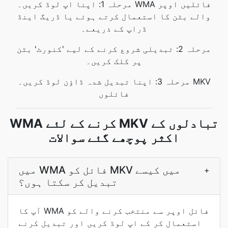
مرحلہ 1: اپنا اپ لوڈ کریں۔ WMA فائلیں اوپر
والے بٹن کا استعمال کرتے ہوئے یا ڈریگ اینڈ
ڈراپ کے ذریعے۔
مرحلہ 2: تبدیلی شروع کرنے کے لیے 'کنورٹ' بٹن
پر کلک کریں۔
مرحلہ 3: اپنا تبدیل شدہ ڈاؤن لوڈ کریں۔ MKV
فائلوں
WMA کرنے کے لئے MKV تبادلوں کے
اکثر پوچھے گئے سوالات
میں WMA فائل کو MKV میں کیسے
+
تبدیل کر سکتا ہوں؟
آپ کا WMA فائل اوپر سے منتخب کرنے والے کو
استعمال کر کے اپ لوڈ کریں اور تبدیل کرنے