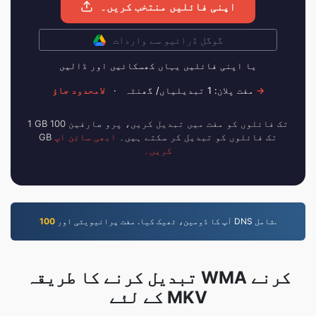
اپنی فائلیں منتخب کریں۔
گوگل ڈرائیو سے واردات
یا اپنی فائلیں یہاں کھسکائیں اور ڈالیں
لامحدود جاؤ →
مفت پلان: 1 تبدیلیاں/ گھنٹہ
·
1 GB تک فائلوں کو مفت میں تبدیل کریں، پرو صارفین 100
GB تک فائلوں کو تبدیل کر سکتے ہیں۔
ابھی سائن اپ
کریں۔
آپ کا ڈومین، ٹھیک کیا. مفت پرائیویٹی اور DNS شامل.
100
تبدیل کرنے کا طریقہ WMA کرنے
کے لئے MKV