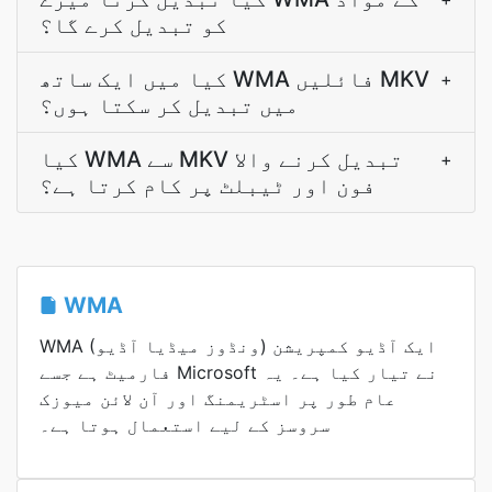
کو تبدیل کرے گا؟
کیا میں ایک ساتھ WMA فائلیں MKV
+
میں تبدیل کر سکتا ہوں؟
کیا WMA سے MKV تبدیل کرنے والا
+
فون اور ٹیبلٹ پر کام کرتا ہے؟
WMA
WMA (ونڈوز میڈیا آڈیو) ایک آڈیو کمپریشن
فارمیٹ ہے جسے Microsoft نے تیار کیا ہے۔ یہ
عام طور پر اسٹریمنگ اور آن لائن میوزک
سروسز کے لیے استعمال ہوتا ہے۔