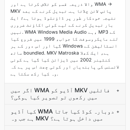
والا ذريعہ قسم کو تلاش کرتا ہے اور WMA →
MKV پائپ لائن چلاتا ہے. تبدیل کرنے کے بعد
نتيجہ خودکار طور پر ڈاؤنلوڈ ہوتا ہے؛ ایک
بار تبدیل کرنے کے لیے کوئی اکاؤنٹ ضروری
نہیں. WMA Windows Media Audio ہے، MP3 کے
لئے مایکروسوفت کا جواب، 1999 میں شروع کیا
گیا اور اس دور کے ہر Windows انسٹالیشن کے
ساتھ boundled. MKV Matroska ہے، ایک کھلا
کنٹینر 2002 میں ڈیزائن کیا گیا ہے کوئی
لائسنس کی پابندیاں اور کوئی چھت اس پر ہے کہ
وہ کیا رکھ سکتا ہے.
اگر میں WMA آڈیو کو MKV فائلیں
+
میں رکھوں تو تصویر کیا ہوگی؟
کیا آڈیو WMA دوبارہ کوڈ کیا جاتا
+
ہے جب وہ MKV میں داخل ہوتا ہے؟