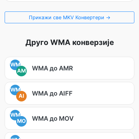
Прикажи све MKV Конвертери →
Друго WMA конверзије
WM
WMA до AMR
AM
WM
WMA до AIFF
AI
WM
WMA до MOV
MO