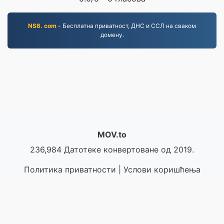
NS6. com
- Бесплатна приватност, ДНС и ССЛ на сваком
домену.
MOV.to
236,984 Датотеке конвертоване од 2019.
Политика приватности
|
Услови коришћења
услуге
|
О нама
|
Контактирајте нас
|
API
|
Узорци
|
Инсталирај програм
© 2026 MOV.to
|
VPS.org
LLC | Направио/ла
nadermx