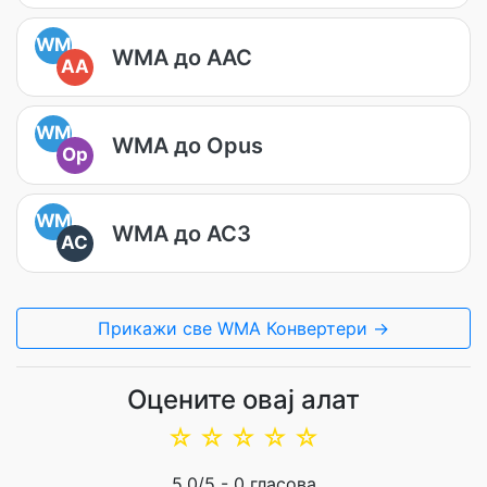
WM
WMA до AAC
AA
WM
WMA до Opus
Op
WM
WMA до AC3
AC
Прикажи све WMA Конвертери →
Оцените овај алат
☆
☆
☆
☆
☆
5.0
/5 -
0
гласова