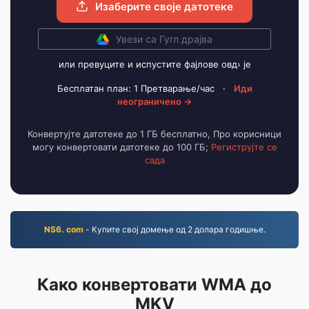
Изаберите своје датотеке
Увези са Гугл драјва
или превуците и испустите фајлове овд› је
Бесплатан план: 1 Претварање/час
·
Иди
неограничено →
Конвертујте датотеке до 1 ГБ бесплатно, Про корисници
могу конвертовати датотеке до 100 ГБ;
Региструјте се
сада
NS6. com
- Купите свој домење од 2 долара годишње.
Како конвертовати WMA до
MKV