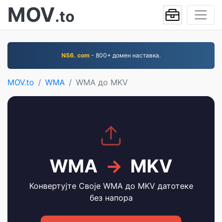
MOV
.to
NS6. com
- 800+ домен наставка.
MOV.to
WMA
WMA до MKV
WMA
→
MKV
Конвертујте Своје WMA до MKV датотеке
без напора