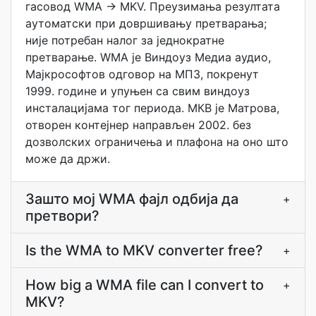
гасовод WMA → MKV. Преузимања резултата
аутоматски при довршивању претварања;
није потребан налог за једнократне
претварање. WMA је Виндоуз Медиа аудио,
Мајкрософтов одговор на МП3, покренут
1999. године и упуњен са свим виндоуз
инсталацијама тог периода. МКВ је Матрова,
отворен контејнер направљен 2002. без
дозволских ограничења и плафона на оно што
може да држи.
Зашто мој WMA фајл одбија да
+
претвори?
Is the WMA to MKV converter free?
+
How big a WMA file can I convert to
+
MKV?