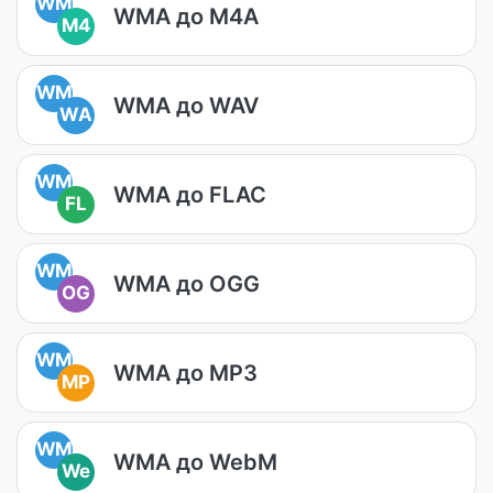
WM
WMA до M4A
M4
WM
WMA до WAV
WA
WM
WMA до FLAC
FL
WM
WMA до OGG
OG
WM
WMA до MP3
MP
WM
WMA до WebM
We