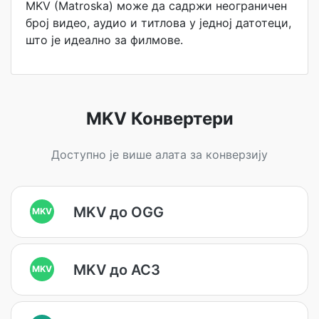
MKV (Matroska) може да садржи неограничен
број видео, аудио и титлова у једној датотеци,
што је идеално за филмове.
MKV Конвертери
Доступно је више алата за конверзију
MKV до OGG
MKV
MKV до AC3
MKV