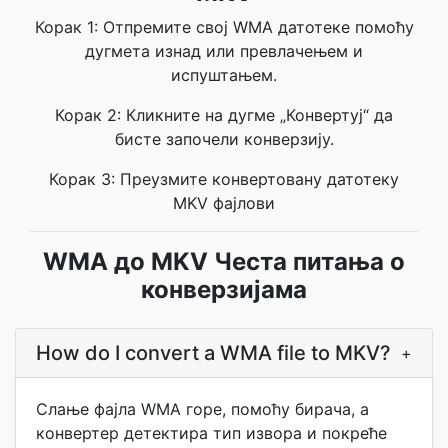
Корак 1: Отпремите свој WMA датотеке помоћу
дугмета изнад или превлачењем и
испуштањем.
Корак 2: Кликните на дугме „Конвертуј“ да
бисте започели конверзију.
Корак 3: Преузмите конвертовану датотеку
MKV фајлови
WMA до MKV Честа питања о
конверзијама
How do I convert a WMA file to MKV?
+
Слање фајла WMA горе, помоћу бирача, а
конвертер детектира тип извора и покреће