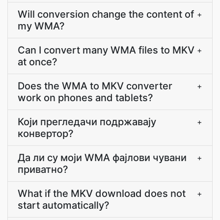
Will conversion change the content of
+
my WMA?
Can I convert many WMA files to MKV
+
at once?
Does the WMA to MKV converter
+
work on phones and tablets?
Који прегледачи подржавају
+
конвертор?
Да ли су моји WMA фајлови чувани
+
приватно?
What if the MKV download does not
+
start automatically?