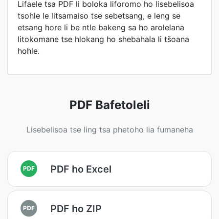
Lifaele tsa PDF li boloka liforomo ho lisebelisoa
tsohle le litsamaiso tse sebetsang, e leng se
etsang hore li be ntle bakeng sa ho arolelana
litokomane tse hlokang ho shebahala li tšoana
hohle.
PDF Bafetoleli
Lisebelisoa tse ling tsa phetoho lia fumaneha
PDF ho Excel
PDF
PDF ho ZIP
PDF