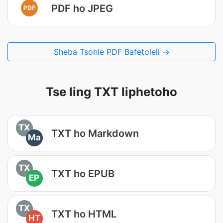
PDF ho JPEG
PDF
Sheba Tsohle PDF Bafetoleli →
Tse ling TXT liphetoho
TX
TXT ho Markdown
Ma
TX
TXT ho EPUB
EP
TX
TXT ho HTML
HT