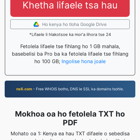
Khetha lifaele tsa hau
Ho kenya ho tloha Google Drive
*Lifaele li hlakotsoe ka mor'a lihora tse 24
Fetolela lifaele tse fihlang ho 1 GB mahala,
basebelisi ba Pro ba ka fetolela lifaele tse fihlang
ho 100 GB;
Ingolise hona joale
ns6.com
- Free WHOIS botho, DNS le SSL ka domains tsohle.
Mokhoa oa ho fetolela TXT ho
PDF
Mohato oa 1: Kenya ea hau TXT difaele o sebedisa