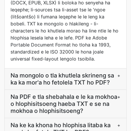
(DOCX, EPUB, XLSX) li boloka ho senyeha ha
leqephe; li-sources tsa li-asset tse le 'ngoe
(litšoantšo) li fumana leqephe le le leng ka
bobeli. TXT ke mongolo o hlakileng - li-
characters le ho khutlela morao ha line ntle le ho
hlophisa lesela leha e le lefe. PDF ke Adobe
Portable Document Format ho tloha ka 1993,
standardized e le ISO 32000 le hona joale
universal fixed-layout lengolo tsoibila.
Na mongolo o tla khutlela skrineng sa
+
ka ka mor'a ho fetolela TXT ho PDF?
Na PDF e tla shebahala e le ka mokhoa
+
o hlophisitsoeng haeba TXT e se na
mokhoa o hlophisitsoeng?
Na ke ka khona ho hlophisa litaba ka
+