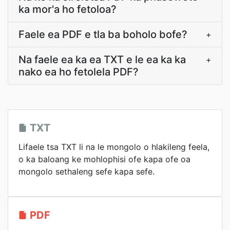
ka mor'a ho fetoloa?
Faele ea PDF e tla ba boholo bofe?
+
Na faele ea ka ea TXT e le ea ka ka
+
nako ea ho fetolela PDF?
TXT
Lifaele tsa TXT li na le mongolo o hlakileng feela,
o ka baloang ke mohlophisi ofe kapa ofe oa
mongolo sethaleng sefe kapa sefe.
PDF