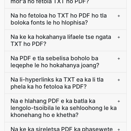
mor'a ho fetola TXT ho PDF?
Na ho fetoloa ho TXT ho PDF ho tla
+
boloka fonts le ho hlophisa?
Na ke ka hokahanya lifaele tse ngata
+
TXT ho PDF?
Na PDF e tla sebelisa boholo ba
+
leqephe le ho hokahanya joang?
Na li-hyperlinks ka TXT ea ka li tla
+
phela ka ho fetoloa ka PDF?
Na e hlahang PDF e ka batla ka
+
lengolo-tsoibila le ka sehloohong le ka
khonehang ho e khetha?
Na ke ka sireletsa PDF ka phasewete
+