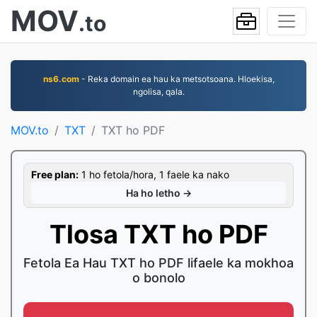
MOV
.to
ns6.com
- Reka domain ea hau ka metsotsoana. Hloekisa,
ngolisa, qala.
MOV.to
TXT
TXT ho PDF
Free plan:
1 ho fetola/hora, 1 faele ka nako
Ha ho letho →
Tlosa TXT ho PDF
Fetola Ea Hau TXT ho PDF lifaele ka mokhoa
o bonolo