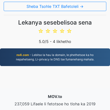
Sheba Tsohle TXT Bafetoleli →
Lekanya sesebelisoa sena
☆
☆
☆
☆
☆
5.0
/5 -
4
likhetho
ns6.com
- Lebitso la hau la domain, le phethetsoe ka ho
nepahetseng. Li-privacy le DNS tse fumanehang mahala.
MOV.to
237,059 Lifaele li fetotsoe ho tloha ka 2019