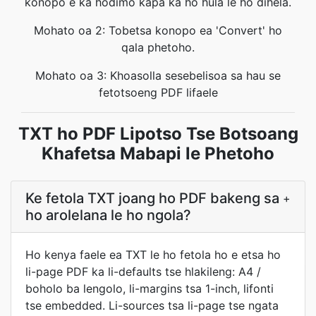
konopo e ka hodimo kapa ka ho hula le ho dihela.
Mohato oa 2: Tobetsa konopo ea 'Convert' ho
qala phetoho.
Mohato oa 3: Khoasolla sesebelisoa sa hau se
fetotsoeng PDF lifaele
TXT ho PDF Lipotso Tse Botsoang
Khafetsa Mabapi le Phetoho
Ke fetola TXT joang ho PDF bakeng sa
+
ho arolelana le ho ngola?
Ho kenya faele ea TXT le ho fetola ho e etsa ho
li-page PDF ka li-defaults tse hlakileng: A4 /
boholo ba lengolo, li-margins tsa 1-inch, lifonti
tse embedded. Li-sources tsa li-page tse ngata