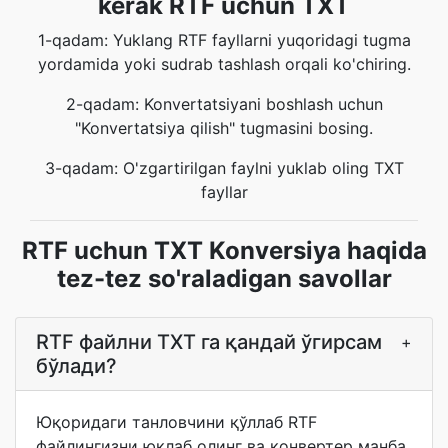
kerak RTF uchun TXT
1-qadam: Yuklang RTF fayllarni yuqoridagi tugma
yordamida yoki sudrab tashlash orqali ko'chiring.
2-qadam: Konvertatsiyani boshlash uchun
"Konvertatsiya qilish" tugmasini bosing.
3-qadam: O'zgartirilgan faylni yuklab oling TXT
fayllar
RTF uchun TXT Konversiya haqida
tez-tez so'raladigan savollar
RTF файлни TXT га қандай ўгирсам
+
бўлади?
Юқоридаги танловчини қўллаб RTF
файлингизни юклаб олинг ва конвертер манба