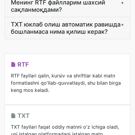
Менинг RTF файлларим шахсий
+
сақланмоқдами?
TXT юклаб олиш автоматик равишда
+
бошланмаса нима қилиш керак?
RTF
RTF fayllari qalin, kursiv va shriftlar kabi matn
formatlashni qo'llab-quvvatlaydi, shu bilan birga
keng mos keladi.
TXT
TXT fayllari faqat oddiy matnni o'z ichiga oladi,
uni istalgan platformadagi istalgan matn