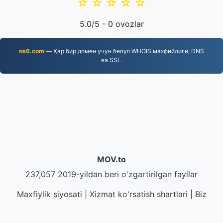
☆
☆
☆
☆
☆
5.0
/5 -
0
ovozlar
ns6.com
— Ҳар бир домен учун бепул WHOIS махфийлиги, DNS
ва SSL.
MOV.to
237,057 2019-yildan beri o'zgartirilgan fayllar
Maxfiylik siyosati
|
Xizmat ko'rsatish shartlari
|
Biz
haqimizda
|
Biz bilan bog'lanish
|
API
|
Намуналар
|
Дастурни ўрнатиш