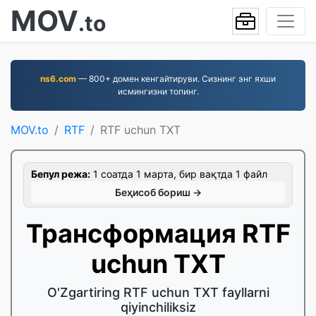
MOV
.to
ns6.com
— 800+ домен кенгайтируви. Сизнинг энг яхши
исмингизни топинг.
MOV.to
RTF
RTF uchun TXT
Бепул режа:
1 соатда 1 марта, бир вақтда 1 файл
Беҳисоб бориш →
Трансформация RTF
uchun TXT
O'Zgartiring RTF uchun TXT fayllarni
qiyinchiliksiz