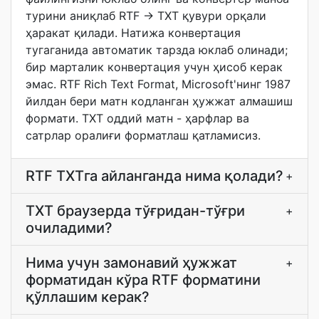
турини аниқлаб RTF → TXT қувури орқали
ҳаракат қилади. Натижа конвертация
тугаганида автоматик тарзда юклаб олинади;
бир марталик конвертация учун ҳисоб керак
эмас. RTF Rich Text Format, Microsoft'нинг 1987
йилдан бери матн кодланган ҳужжат алмашиш
формати. TXT оддий матн - ҳарфлар ва
сатрлар оралиғи форматлаш қатламисиз.
RTF TXTга айланганда нима қолади?
+
TXT браузерда тўғридан-тўғри
+
очиладими?
Нима учун замонавий ҳужжат
+
форматидан кўра RTF форматини
қўллашим керак?