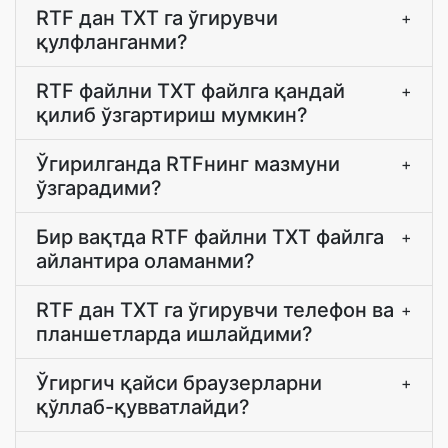
RTF дан TXT га ўгирувчи
+
қулфланганми?
RTF файлни TXT файлга қандай
+
қилиб ўзгартириш мумкин?
Ўгирилганда RTFнинг мазмуни
+
ўзгарадими?
Бир вақтда RTF файлни TXT файлга
+
айлантира оламанми?
RTF дан TXT га ўгирувчи телефон ва
+
планшетларда ишлайдими?
Ўгиргич қайси браузерларни
+
қўллаб-қувватлайди?