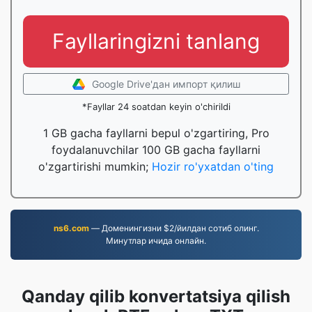
Fayllaringizni tanlang
Google Drive'дан импорт қилиш
*Fayllar 24 soatdan keyin o'chirildi
1 GB gacha fayllarni bepul o'zgartiring, Pro
foydalanuvchilar 100 GB gacha fayllarni
o'zgartirishi mumkin;
Hozir ro'yxatdan o'ting
ns6.com
— Доменингизни $2/йилдан сотиб олинг.
Минутлар ичида онлайн.
Qanday qilib konvertatsiya qilish