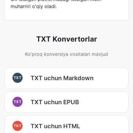
muharriri o'qiy oladi.
TXT Konvertorlar
Ko'proq konversiya vositalari mavjud
TXT uchun Markdown
TXT
TXT uchun EPUB
TXT
TXT uchun HTML
TXT