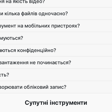
я на якість відео?
и кілька файлів одночасно?
румент на мобільних пристроях?
имуються?
гаються конфіденційно?
вантаження не починається?
сть?
творювати обліковий запис?
Супутні інструменти