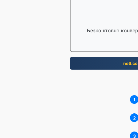
Безкоштовно конвер
ns6.c
1
2
3