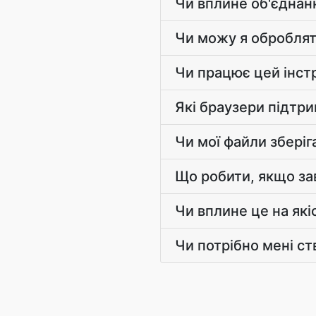
Чи вплине об'єднанн
Чи можу я оброблят
Чи працює цей інст
Які браузери підтр
Чи мої файли збері
Що робити, якщо за
Чи вплине це на які
Чи потрібно мені с