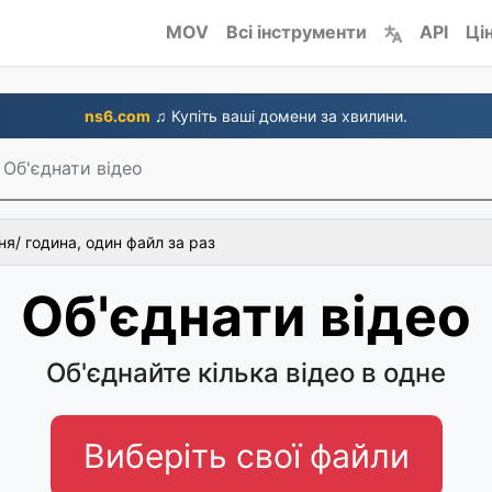
MOV
Всі інструменти
API
Ці
ns6.com
♫ Купіть ваші домени за хвилини.
Об'єднати відео
я/ година, один файл за раз
Об'єднати відео
Об'єднайте кілька відео в одне
Виберіть свої файли