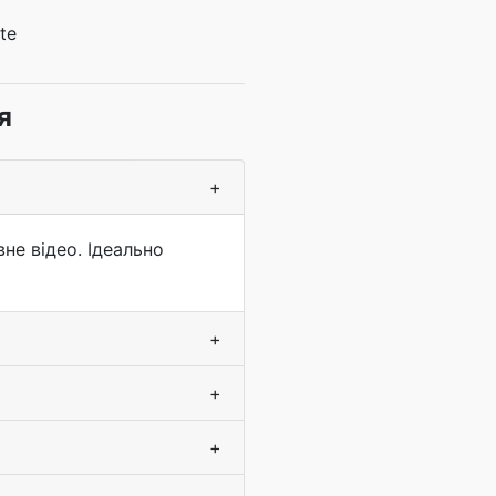
te
я
+
не відео. Ідеально
+
+
+