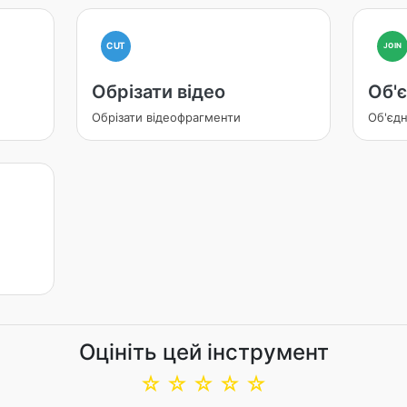
CUT
JOIN
Обрізати відео
Об'є
Обрізати відеофрагменти
Об'єдн
Оцініть цей інструмент
☆
☆
☆
☆
☆