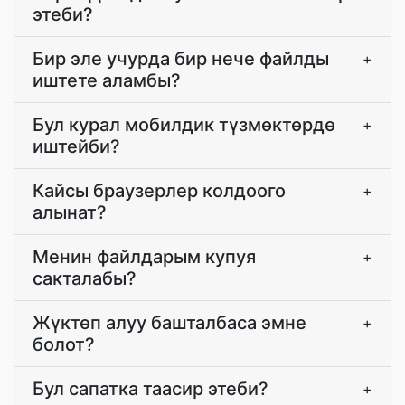
этеби?
Бир эле учурда бир нече файлды
+
иштете аламбы?
Бул курал мобилдик түзмөктөрдө
+
иштейби?
Кайсы браузерлер колдоого
+
алынат?
Менин файлдарым купуя
+
сакталабы?
Жүктөп алуу башталбаса эмне
+
болот?
Бул сапатка таасир этеби?
+