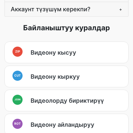
Аккаунт түзүшүм керекпи?
+
Байланыштуу куралдар
Видеону кысуу
ZIP
Видеону кыркуу
CUT
Видеолорду бириктирүү
JOIN
Видеону айландыруу
ROT