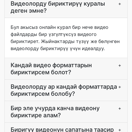
Видеолорду бириктирүү куралы
+
деген эмне?
Бул акысыз онлайн курал бир нече видео
файлдарды бир үзгүлтүксүз видеого
бириктирет. Жыйнактарды түзүү же бөлүнгөн
видеолорду бириктирүү үчүн идеалдуу.
Кандай видео форматтарын
+
бириктирсем болот?
Видеолорду ар кандай форматтарда
+
бириктирсем болобу?
Бир эле учурда канча видеону
+
бириктире алам?
Биригүү видеонун сапатына таасир
+