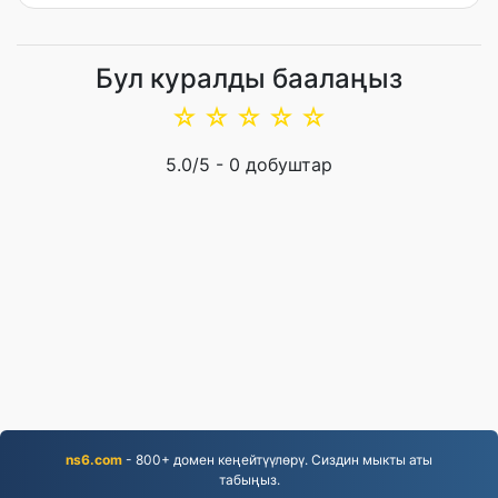
Бул куралды баалаңыз
☆
☆
☆
☆
☆
5.0
/5 -
0
добуштар
ns6.com
- 800+ домен кеңейтүүлөрү. Сиздин мыкты аты
табыңыз.