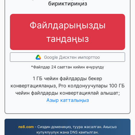
бириктириңиз
Файлдарыңызды
тандаңыз
Google Дисктен импорттоо
*Файлдар 24 сааттан кийин өчүрүлдү
1 ГБ чейин файлдарды бекер
конвертациялаңыз, Pro колдонуучулары 100 ГБ
чейин файлдарды конвертациялай алышат;
Азыр катталыңыз
ns6.com
- Сиздин домениңиз, туура жасалган. Акысыз
купуялуулук жана DNS камтылган.