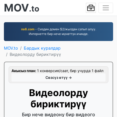
MOV
.to
ns6.com
- Сиздин домен $2/жылдан сатып алуу.
Интернетте бир нече мүнөттүн ичинде.
MOV.to
Бардык куралдар
Видеолорду бириктирүү
Акысыз план:
1 конверсия/саат, бир учурда 1 файл
Сөзсүз өтүү →
Видеолорду
бириктирүү
Бир нече видеону бир видеого