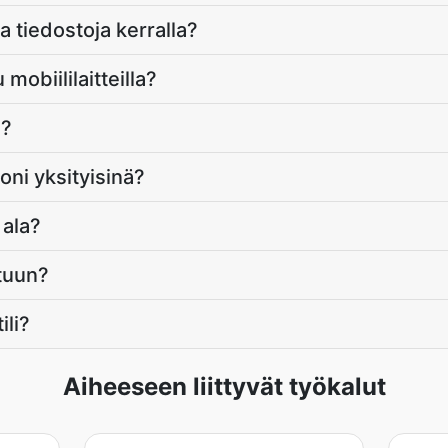
a tiedostoja kerralla?
mobiililaitteilla?
n?
oni yksityisinä?
 ala?
tuun?
ili?
Aiheeseen liittyvät työkalut