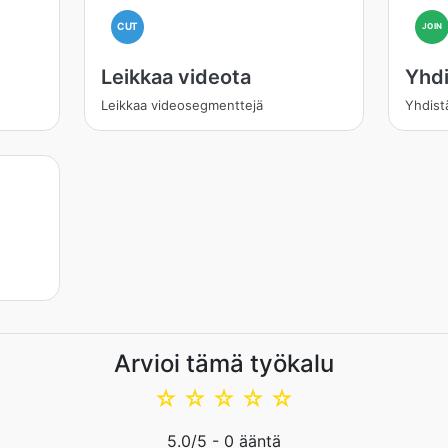
CUT
JOIN
Leikkaa videota
Yhdi
Leikkaa videosegmenttejä
Yhdist
Arvioi tämä työkalu
☆
☆
☆
☆
☆
5.0
/5 -
0
ääntä