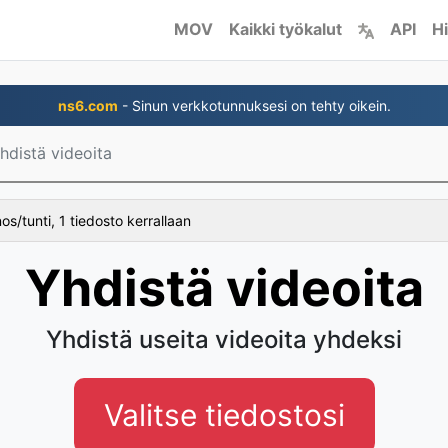
MOV
Kaikki työkalut
API
Hi
ns6.com
- Sinun verkkotunnuksesi on tehty oikein.
hdistä videoita
s/tunti, 1 tiedosto kerrallaan
Yhdistä videoita
Yhdistä useita videoita yhdeksi
Valitse tiedostosi