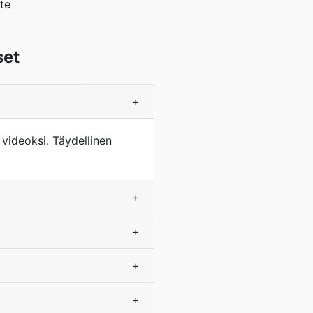
te
set
+
videoksi. Täydellinen
+
+
+
+