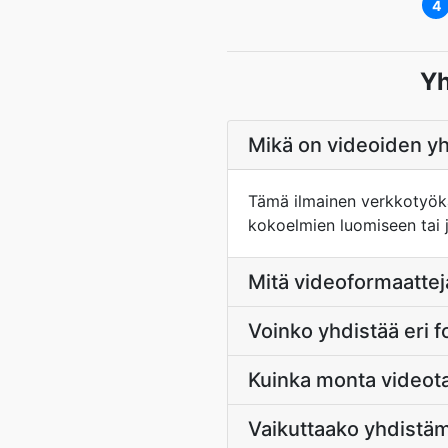
4
Yh
Mikä on videoiden y
Tämä ilmainen verkkotyöka
kokoelmien luomiseen tai 
Mitä videoformaattej
Voinko yhdistää eri f
Kuinka monta videota
Vaikuttaako yhdistä