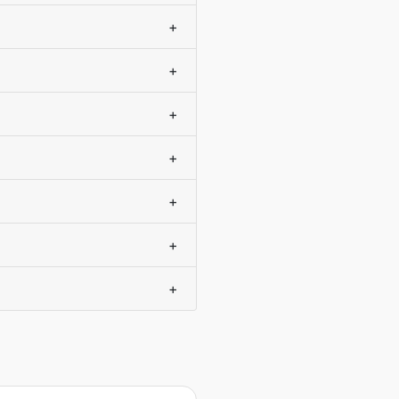
+
+
+
+
+
+
+