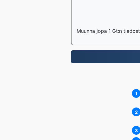
Muunna jopa 1 Gt:n tiedost
1
2
3