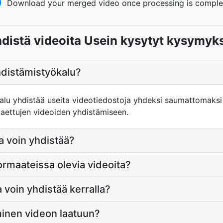
Download your merged video once processing is comple
distä videoita Usein kysytyt kysymyk
hdistämistyökalu?
lu yhdistää useita videotiedostoja yhdeksi saumattomaksi 
jaettujen videoiden yhdistämiseen.
a voin yhdistää?
ormaateissa olevia videoita?
 voin yhdistää kerralla?
minen videon laatuun?