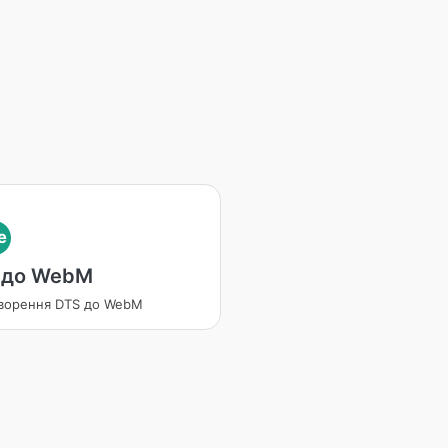
e
 до WebM
ворення DTS до WebM