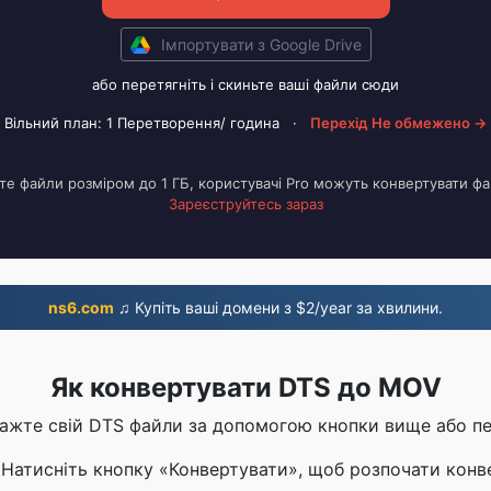
Імпортувати з Google Drive
або перетягніть і скиньте ваші файли сюди
Вільний план: 1 Перетворення/ година
·
Перехід Не обмежено →
е файли розміром до 1 ГБ, користувачі Pro можуть конвертувати фа
Зареєструйтесь зараз
ns6.com
♫ Купіть ваші домени з $2/year за хвилини.
Як конвертувати DTS до MOV
тажте свій DTS файли за допомогою кнопки вище або п
 Натисніть кнопку «Конвертувати», щоб розпочати конв