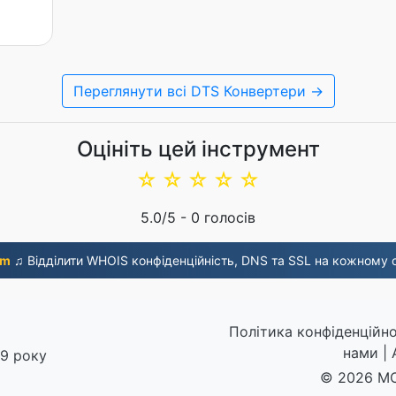
Переглянути всі DTS Конвертери →
Оцініть цей інструмент
☆
☆
☆
☆
☆
5.0
/5 -
0
голосів
om
♫ Відділити WHOIS конфіденційність, DNS та SSL на кожному о
Політика конфіденційно
нами
|
19 року
© 2026 MO