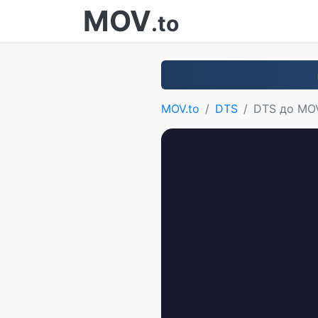
MOV
.to
MOV.to
DTS
DTS до MO