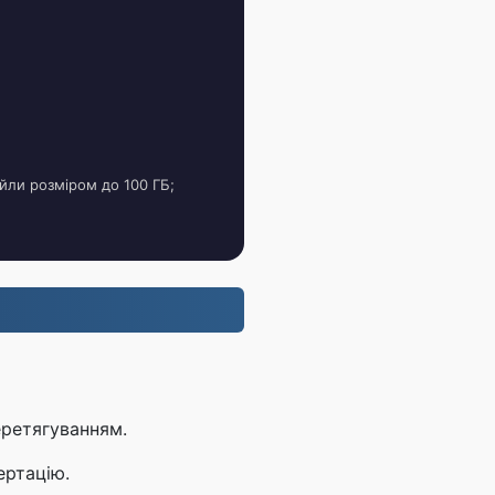
йли розміром до 100 ГБ;
еретягуванням.
ертацію.