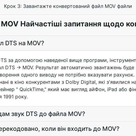
Крок 3: Завантажте конвертований файл MOV файли
 MOV Найчастіші запитання щодо ко
йл DTS на MOV?
TS за допомогою наведеної вище програми, інструмент
ал DTS → MOV. Результат автоматично звантажень буде 
ворення одного виводу не потрібно вказувати рахунок.
нані в кіно конкурентами з Dolby Digital, які з'явилися 
ейнер " QuickTime," який має вигляд айФон, iPad або фі
я 1991 року.
дам звук DTS до файла MOV?
перекодовано, коли він входить до MOV?