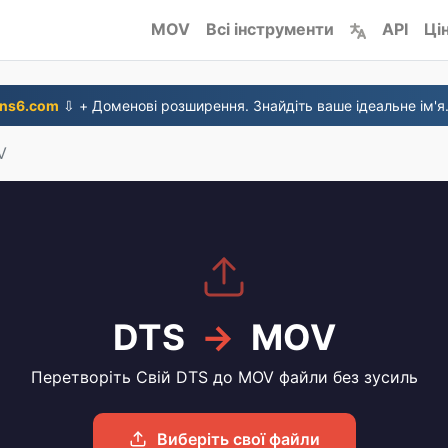
MOV
Всі інструменти
API
Ці
ns6.com
⇩ + Доменові розширення. Знайдіть ваше ідеальне ім'я
V
DTS
→
MOV
Перетворіть Свій DTS до MOV файли без зусиль
Виберіть свої файли