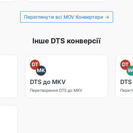
Переглянути всі MOV Конвертери →
Інше DTS конверсії
DT
DT
MK
W
DTS до MKV
DTS
Перетворення DTS до MKV
Перет