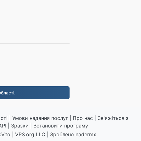
бласті.
сті
|
Умови надання послуг
|
Про нас
|
Зв'яжіться з
API
|
Зразки
|
Встановити програму
V.to
|
VPS.org
LLC | Зроблено
nadermx