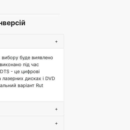
нверсій
+
 вибору буде виявлено
виконано під час
 DTS - це цифрові
на лазерних дисках і DVD
нальний варіант Rut
+
+