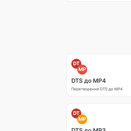
DT
MP
DTS до MP4
Перетворення DTS до MP4
DT
MP
DTS до MP3