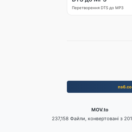
Перетворення DTS до MP3
ns6.c
MOV.to
237,158 Файли, конвертовані з 20