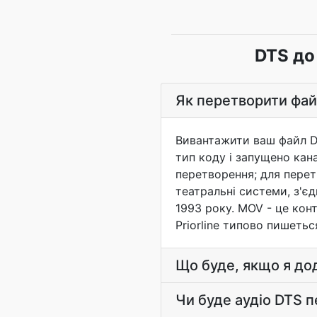
DTS до
Як перетворити фа
Вивантажити ваш файл D
тип коду і запущено кан
перетворення; для перет
театральні системи, з'єд
1993 року. MOV - це конт
Priorline типово пишетьс
Що буде, якщо я до
Чи буде аудіо DTS 