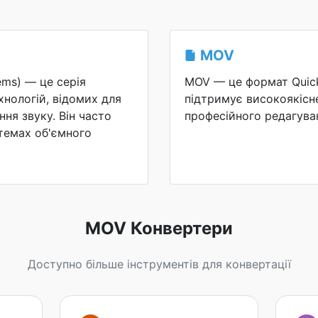
MOV
tems) — це серія
MOV — це формат Quick
хнологій, відомих для
підтримує високоякісне
ня звуку. Він часто
професійного редагува
темах об'ємного
MOV Конвертери
Доступно більше інструментів для конвертації