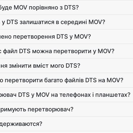
буде MOV порівняно з DTS?
ь у DTS залишатися в середині MOV?
лено перетворення DTS у MOV?
є файл DTS можна перетворити у MOV?
ня змінити вміст мого DTS?
 перетворити багато файлів DTS на MOV?
ювач DTS у MOV на телефонах і планшетах?
дтримують перетворювач?
сдерживаются?