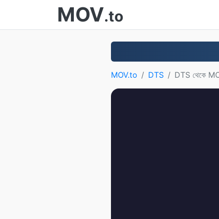
MOV
.to
MOV.to
DTS
DTS থেকে M