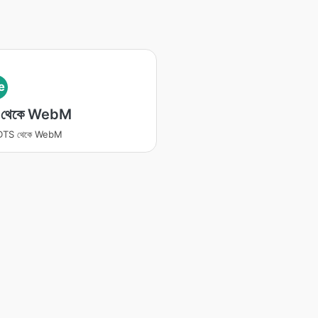
e
 থেকে WebM
র DTS থেকে WebM