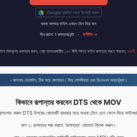
Google ড্রাইভ থেকে ইম্পোর্ট করুন
অথবা আপনার ফাইল এখানে টেনে নিয়ে যান
ফ্রি প্ল্যান: 1 রূপান্তর/ঘন্টা
·
অসীমিত →
ফাইল বিনামূল্যে রূপান্তর করুন, প্রো ব্যবহারকারীরা ১০০ জিবি পর্যন্ত ফাইল রূপান্তর করতে পারবেন;
এখনই 
- আপনার ডোমেইন, ঠিক করে ফেলেছেন। ফ্রি গোপনীয়তা এবং ডিএনএস অন্তর্ভুক্ত।
কিভাবে রূপান্তর করবেন DTS থেকে MOV
পলোড করুন DTS উপরের বোতামটি ব্যবহার করে অথবা টেনে এনে ফেলে দিয়ে ফাইলগুলি
ধাপ ২: রূপান্তর শুরু করতে 'রূপান্তর' বোতামে ক্লিক করুন।