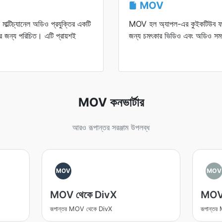
MOV
মাল্টিচ্যানেল অডিও প্রযুক্তির একটি
MOV হল অ্যাপল-এর কুইকটিউব ফরম্য
র জন্য পরিচিত। এটি প্রায়শই
জন্য চমৎকার ভিডিও এবং অডিও সমর
MOV কনভার্টার
আরও রূপান্তর সরঞ্জাম উপলব্ধ
MOV
MOV
MOV থেকে DivX
MOV
রূপান্তর MOV থেকে DivX
রূপান্ত