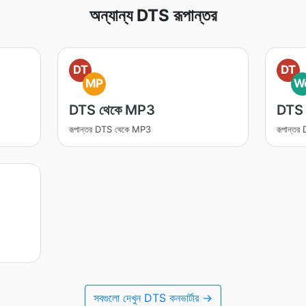
অন্যান্য DTS রূপান্তর
DT
DT
MP
W
DTS থেকে MP3
DTS
রূপান্তর DTS থেকে MP3
রূপান্ত
সবগুলো দেখুন DTS কনভার্টার →