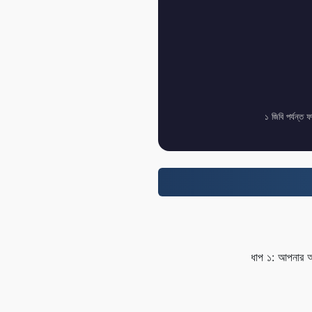
১ জিবি পর্যন্ত 
ধাপ ১: আপনার আ