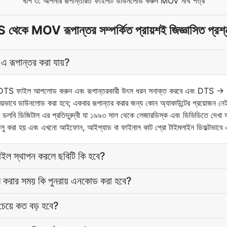
ধাপ ৩: আপনার রূপান্তরিত ফাইলটি ডাউনলোড করুন MOV নথি পত্র
থেকে MOV রূপান্তর সম্পর্কিত প্রায়শই জিজ্ঞাসিত প্রশ্
রূপান্তর করা যায়?
নার DTS ফাইল আপলোড করুন এবং রূপান্তরকারী উৎস ধরন সনাক্ত করবে এবং DTS 
রিয়ভাবে ডাউনলোড করা হবে; একবার রূপান্তর করার জন্য কোন অ্যাকাউন্টের প্রয়োজন নে
ত ডলবি ডিজিটাল এর প্রতিদ্বন্দ্বী যা ১৯৯৩ সাল থেকে লেজারডিস্ক এবং ডিভিডিতে দেখ
ালু করা হয় এবং এখনো আইফোন, আইপ্যাড বা ফাইনাল কাট প্রো টাইমলাইন ডিফল্টভাবে এ
স্থাপন করলে ছবিটি কি হবে?
রার সময় কি পুনরায় এনকোড করা হবে?
য়ে কত বড় হবে?