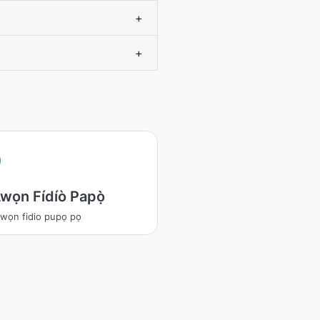
+
+
wọn Fídíò Papọ̀
wọn fidio pupọ pọ