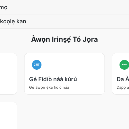
 mọ
akọọlẹ kan
Àwọn Irinṣẹ́ Tó Jọra
CUT
JOIN
Gé Fídíò náà kúrú
Da À
Gé àwọn ẹ̀ka fídíò náà
Dapọ a