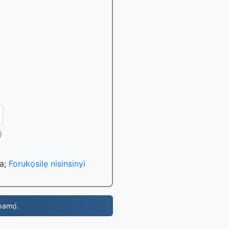
)
da;
Forukọsilẹ nisinsinyi
i pamọ́.