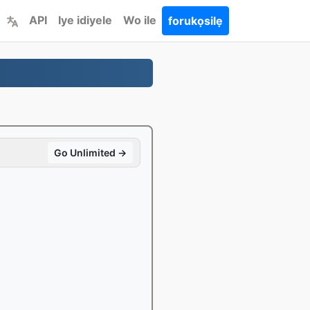
API
Iye idiyele
Wo ile
forukọsilẹ
Go Unlimited →