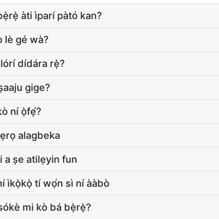
̀rẹ̀ àti ìparí pàtó kan?
o lè gé wà?
lórí dídára rẹ̀?
ṣaaju gige?
 ní ọ̀fẹ́?
 ẹrọ alagbeka
a ṣe atilẹyin fun
 ìkọ̀kọ̀ tí wọ́n sì ní ààbò
ésókè mi kò bá bẹ̀rẹ̀?