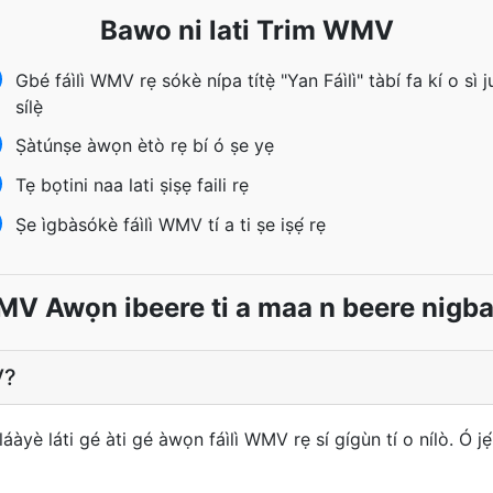
Bawo ni lati Trim WMV
Gbé fáìlì WMV rẹ sókè nípa títẹ̀ "Yan Fáìlì" tàbí fa kí o sì j
sílẹ̀
Ṣàtúnṣe àwọn ètò rẹ bí ó ṣe yẹ
Tẹ bọtini naa lati ṣiṣẹ faili rẹ
Ṣe ìgbàsókè fáìlì WMV tí a ti ṣe iṣẹ́ rẹ
V Awọn ibeere ti a maa n beere nig
V?
è láti gé àti gé àwọn fáìlì WMV rẹ sí gígùn tí o nílò. Ó jẹ́ ọ̀f