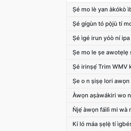
Ṣé mo lè yan àkókò ìbẹ
Ṣé gígùn tó pọ̀jù tí m
Ṣé ìgé irun yóò ní ipa 
Ṣe mo le ṣe awotẹlẹ 
Ṣé irinṣẹ́ Trim WMV kò
Ṣe o n ṣiṣẹ lori awọn
Àwọn aṣàwákiri wo ni 
Ǹjẹ́ àwọn fáìlì mi wà ní
Kí ló máa ṣẹlẹ̀ tí ìgb