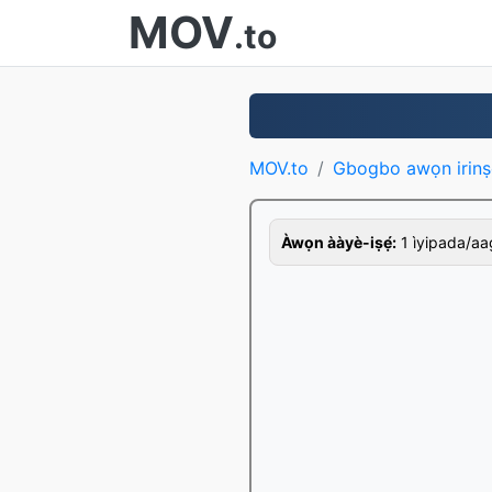
MOV
.to
MOV.to
Gbogbo awọn irinṣ
Àwọn ààyè-iṣẹ́:
1 ìyipada/aago,