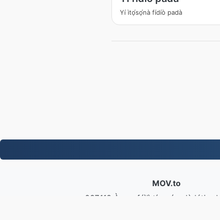
Yí ìtọ́sọ́nà fídíò padà
MOV.to
237,118 Àwọn fáìlì tí a yípadà láti ọ