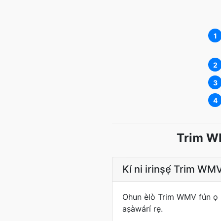
1
2
3
4
Trim WM
Kí ni irinṣẹ́ Trim WM
Ohun èlò Trim WMV fún ọ láày
aṣàwárí rẹ.