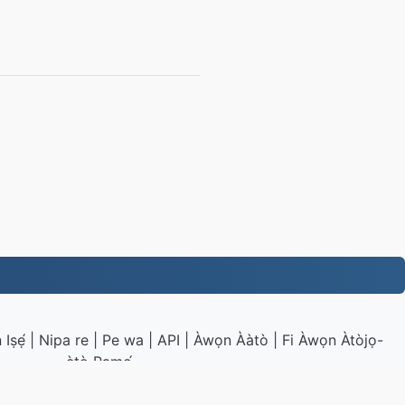
Iṣẹ́
|
Nipa re
|
Pe wa
|
API
|
Àwọn Ààtò
|
Fi Àwọn Àtòjọ-
ètò Pamọ́
V.to
|
VPS.org
LLC | Ṣe láti ọwọ́
nadermx