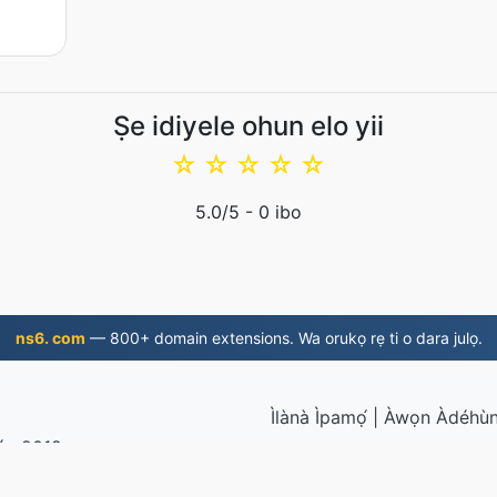
Ṣe idiyele ohun elo yii
☆
☆
☆
☆
☆
5.0
/5 -
0
ibo
ns6. com
— 800+ domain extensions. Wa orukọ rẹ ti o dara julọ.
Ìlànà Ìpamọ́
|
Àwọn Àdéhùn 
dún 2019
© 2026 MO