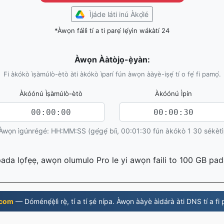
Ìjáde láti inú Àkọ́lé
*Àwọn fáìlì tí a ti parẹ́ lẹ́yìn wákàtí 24
Àwọn Ààtòjọ-ẹ̀yàn:
Fi àkókò ìṣàmúlò-ètò àti àkókò ìparí fún àwọn ààyè-iṣẹ́ tí o fẹ́ fi pamọ́.
Àkóónú Ìṣàmúlò-ètò
Àkóónú Ìpín
Àwọn ìgúnrégé: HH:MM:SS (gẹ́gẹ́ bíi, 00:01:30 fún àkókò 1 30 sékètì
 pada lọfẹẹ, awọn olumulo Pro le yi awọn faili to 100 GB pa
 com
— Dóménẹ́ẹ̀lì rẹ̀, tí a tí ṣé nípa. Àwọn ààyè àìdárà àti DNS tí a f