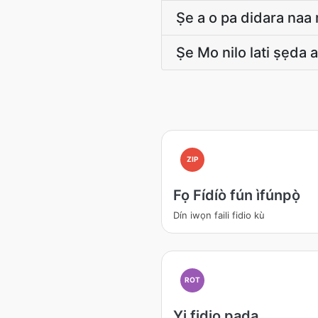
Ṣe a o pa didara naa
Ṣe Mo nilo lati ṣẹda 
ZIP
Fọ Fídíò fún ìfúnpọ̀
Dín iwọn faili fidio kù
ROT
Yi fidio pada