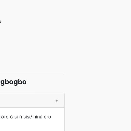
u
bagbogbo
+
ẹ́ ó sì ń ṣiṣẹ́ nínú ẹ̀rọ