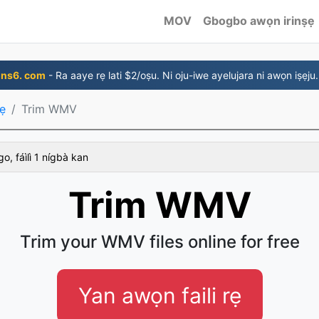
MOV
Gbogbo awọn irinṣẹ
ns6. com
- Ra aaye rẹ lati $2/oṣu. Ni oju-iwe ayelujara ni awọn iṣẹju.
ẹ
Trim WMV
 fáìlì 1 nígbà kan
Trim WMV
Trim your WMV files online for free
Yan awọn faili rẹ