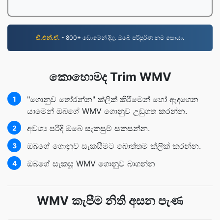
ඩී.එන්.ඒ.
- 800+ ඩොමේන් දිගු. ඔබේ පරිපූර්ණ නම සොයා.
කොහොමද Trim WMV
"ගොනුව තෝරන්න" ක්ලික් කිරීමෙන් හෝ ඇදගෙන
1
යාමෙන් ඔබගේ WMV ගොනුව උඩුගත කරන්න.
අවශ්‍ය පරිදි ඔබේ සැකසුම් සකසන්න.
2
ඔබගේ ගොනුව සැකසීමට බොත්තම ක්ලික් කරන්න.
3
ඔබගේ සැකසූ WMV ගොනුව බාගන්න
4
WMV කැපීම නිති අසන පැණ