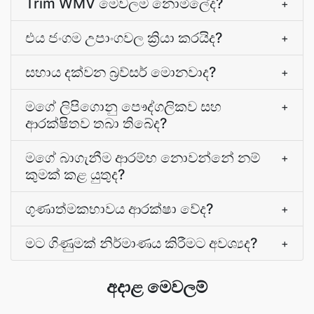
Trim WMV මෙවලම නොමිලේද?
+
එය ජංගම උපාංගවල ක්‍රියා කරයිද?
+
සහාය දක්වන බ්‍රව්සර් මොනවාද?
+
මගේ ලිපිගොනු පෞද්ගලිකව සහ
+
ආරක්ෂිතව තබා තිබේද?
මගේ බාගැනීම ආරම්භ නොවන්නේ නම්
+
කුමක් කළ යුතුද?
ගුණාත්මකභාවය ආරක්ෂා වේද?
+
මට ගිණුමක් නිර්මාණය කිරීමට අවශ්‍යද?
+
අදාළ මෙවලම්