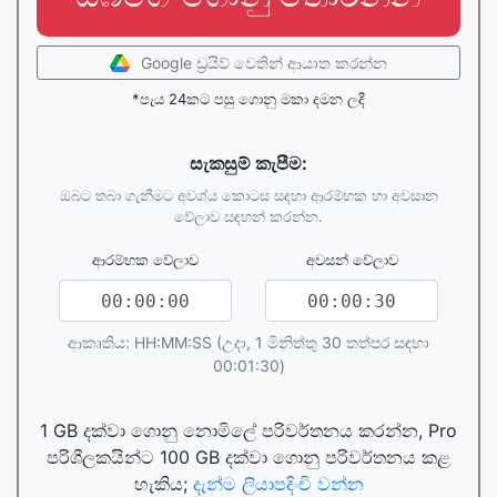
Google ඩ්‍රයිව් වෙතින් ආයාත කරන්න
*පැය 24කට පසු ගොනු මකා දමන ලදී
සැකසුම් කැපීම:
ඔබට තබා ගැනීමට අවශ්ය කොටස සඳහා ආරම්භක හා අවසාන
වේලාව සඳහන් කරන්න.
ආරම්භක වේලාව
අවසන් වේලාව
ආකෘතිය: HH:MM:SS (උදා, 1 මිනිත්තු 30 තත්පර සඳහා
00:01:30)
1 GB දක්වා ගොනු නොමිලේ පරිවර්තනය කරන්න, Pro
පරිශීලකයින්ට 100 GB දක්වා ගොනු පරිවර්තනය කළ
හැකිය;
දැන්ම ලියාපදිංචි වන්න