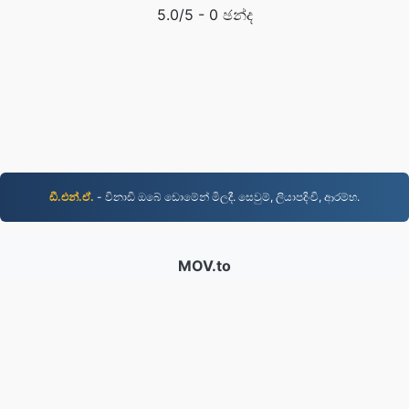
5.0
/5 -
0
ඡන්ද
ඩී.එන්.ඒ.
- විනාඩි ඔබේ ඩොමේන් මිලදී. සෙවුම්, ලියාපදිංචි, ආරම්භ.
MOV.to
237,221 2019 සිට පරිවර්තනය කරන ලද ගොනු
රහස්යතා ප්රතිපත්තිය
|
සේවා කොන්දේසි
|
අපි ගැන
|
අපව
අමතන්න
|
API
|
සාම්පල
|
යෙදුම් ස්ථාපනය කරන්න
© 2026 MOV.to
|
VPS.org
LLC | සාදන ලද්දේ
nadermx