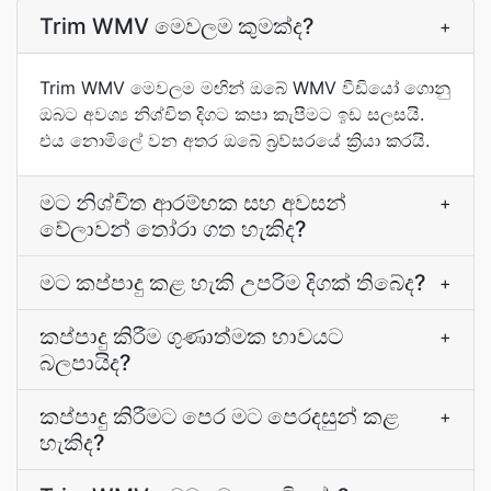
Trim WMV මෙවලම කුමක්ද?
+
Trim WMV මෙවලම මඟින් ඔබේ WMV වීඩියෝ ගොනු
ඔබට අවශ්‍ය නිශ්චිත දිගට කපා කැපීමට ඉඩ සලසයි.
එය නොමිලේ වන අතර ඔබේ බ්‍රව්සරයේ ක්‍රියා කරයි.
මට නිශ්චිත ආරම්භක සහ අවසන්
+
වේලාවන් තෝරා ගත හැකිද?
මට කප්පාදු කළ හැකි උපරිම දිගක් තිබේද?
+
කප්පාදු කිරීම ගුණාත්මක භාවයට
+
බලපායිද?
කප්පාදු කිරීමට පෙර මට පෙරදසුන් කළ
+
හැකිද?