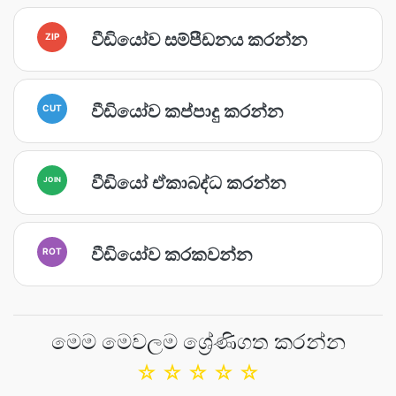
වීඩියෝව සම්පීඩනය කරන්න
ZIP
වීඩියෝව කප්පාදු කරන්න
CUT
වීඩියෝ ඒකාබද්ධ කරන්න
JOIN
වීඩියෝව කරකවන්න
ROT
මෙම මෙවලම ශ්‍රේණිගත කරන්න
☆
☆
☆
☆
☆