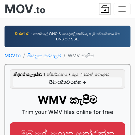
MOV
.to
ඩී.එන්.ඒ.
- නොමිලේ WHOIS පෞද්ගලිකත්වය, සෑම ඩොමේනය මත
DNS සහ SSL.
MOV.to
සියලුම මෙවලම්
WMV කැපීම
නිදහස් සැලැස්ම:
1 පරිවර්තනය / පැය, 1 වරක් ගොනුව
සීමා රහිතව යන්න →
WMV කැපීම
Trim your WMV files online for free
ඔබගේ ගොනු තෝරන්න