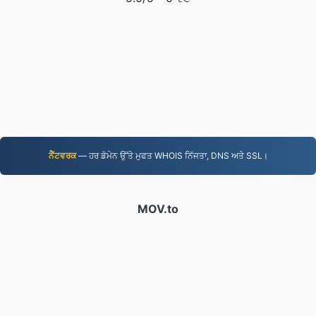
ਨੈੱਟਵਰਕ
— ਹਰ ਡੋਮੇਨ ਉੱਤੇ ਮੁਫਤ WHOIS ਨਿੱਜਤਾ, DNS ਅਤੇ SSL।
MOV.to
237,130 2019 ਤੋਂ ਬਦਲੀਆਂ ਗਈਆਂ ਫ਼ਾਈਲਾਂ
ਪਰਾਈਵੇਟ ਨੀਤੀ
|
ਸੇਵਾ ਦੀਆਂ ਸ਼ਰਤਾਂ
|
ਸਾਡੇ ਬਾਰੇ
|
ਸਾਡੇ ਨਾਲ ਸੰਪਰਕ
ਕਰੋ
|
API
|
ਨਮੂਨੇ
|
ਐਪਲੀਕੇਸ਼ਨ ਇੰਸਟਾਲ
© 2026 MOV.to
|
VPS.org
LLC | ਦੁਆਰਾ ਬਣਾਇਆ ਗਿਆ
nadermx