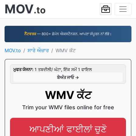
MOV
.to
ਨੈੱਟਵਰਕ
— 800+ ਡੋਮੇਨ ਐਕਸਟੈਨਸ਼ਨ. ਆਪਣਾ ਸੰਪੂਰਨ ਨਾਂ ਲੱਭੋ।
MOV.to
ਸਾਰੇ ਔਜ਼ਾਰ
WMV ਕੱਟ
ਮੁਫਤ ਯੋਜਨਾ:
1 ਤਬਦੀਲੀ/ ਘੰਟਾ, ਇੱਕ ਸਮੇਂ 1 ਫਾਇਲ
ਬੇਅੰਤ ਜਾਓ →
WMV ਕੱਟ
Trim your WMV files online for free
ਆਪਣੀਆਂ ਫਾਈਲਾਂ ਚੁਣੋ