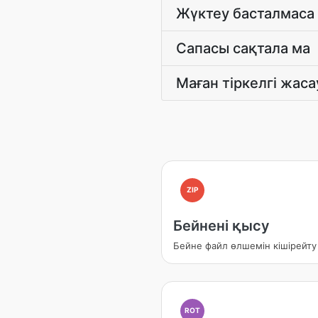
Жүктеу басталмаса
Сапасы сақтала ма
Маған тіркелгі жаса
ZIP
Бейнені қысу
Бейне файл өлшемін кішірейту
ROT