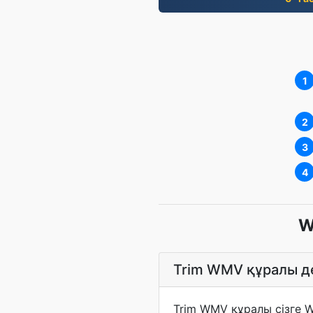
1
2
3
4
W
Trim WMV құралы де
Trim WMV құралы сізге 