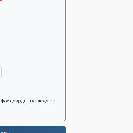
н файлдарды түрлендіре
 жегу.