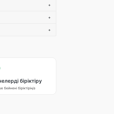
+
+
+
елерді біріктіру
е бейнені біріктіріңіз