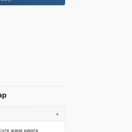
ар
+
суге және қиюға