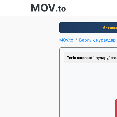
MOV
.to
6- ғас
MOV.to
Барлық құралдар
Тегін жоспар:
1 аудару/ сағ