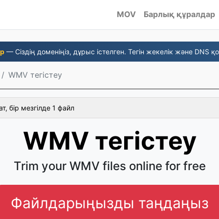
MOV
Барлық құралдар
ыр
— Сіздің доменіңіз, дұрыс істелген. Тегін жекелік және DNS қ
WMV тегістеу
ат, бір мезгілде 1 файл
WMV тегістеу
Trim your WMV files online for free
Файлдарыңызды таңдаңыз