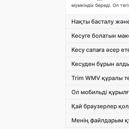
мүмкіндік береді. Ол тег
Нақты басталу және
Кесуге болатын ма
Кесу сапаға әсер ет
Кесуден бұрын алды
Trim WMV құралы те
Ол мобильді құрыл
Қай браузерлер қол
Менің файлдарым құ