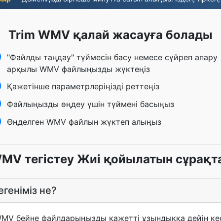
Trim WMV қалай жасауға болады
"Файлды таңдау" түймесін басу немесе сүйреп апару
арқылы WMV файлыңызды жүктеңіз
Қажетінше параметрлеріңізді реттеңіз
Файлыңызды өңдеу үшін түймені басыңыз
Өңделген WMV файлын жүктеп алыңыз
MV тегістеу Жиі қойылатын сұрақт
геніміз не?
WMV бейне файлдарыңызды қажетті ұзындыққа дейін ке