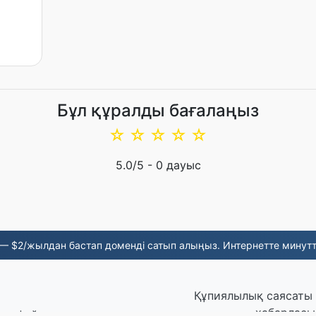
Бұл құралды бағалаңыз
☆
☆
☆
☆
☆
5.0
/5 -
0
дауыс
— $2/жылдан бастап доменді сатып алыңыз. Интернетте минутта
Құпиялылық саясаты
хабарлас
ген файлдар