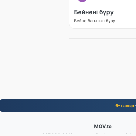
Бейнені бұру
Бейне бағытын бұру
6- ғасыр
MOV.to
237,086 2019 жылдан бері түрлендіріл