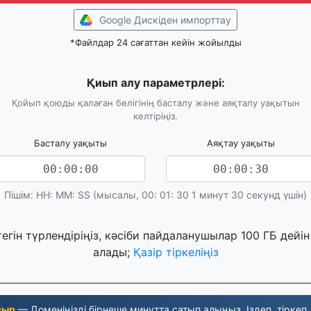
Google Дискіден импорттау
*Файлдар 24 сағаттан кейін жойылды
Қиып алу параметрлері:
Қойып қоюды қалаған бөлігінің басталу және аяқталу уақытын
келтіріңіз.
Басталу уақыты
Аяқтау уақыты
Пішім: HH: MM: SS (мысалы, 00: 01: 30 1 минут 30 секунд үшін)
тегін түрлендіріңіз, кәсіби пайдаланушылар 100 ГБ дейі
алады;
Қазір тіркеліңіз
сыр
— Доменіңізді бірнеше минутта сатып алыңыз. Іздеп, тіркеп,