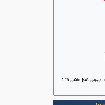
1 ГБ дейін файлдарды 
6- ға