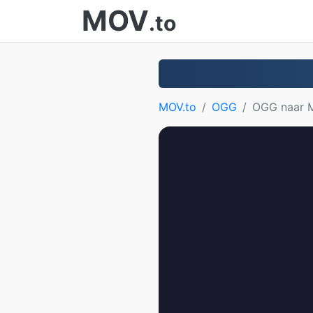
MOV
.to
MOV.to
OGG
OGG naar 