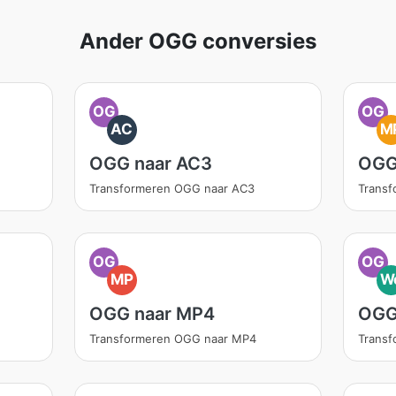
Ander OGG conversies
OG
OG
AC
M
OGG naar AC3
OGG
Transformeren OGG naar AC3
Trans
OG
OG
MP
W
OGG naar MP4
OGG
Transformeren OGG naar MP4
Trans