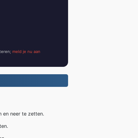
teren;
meld je nu aan
 en neer te zetten.
ten.