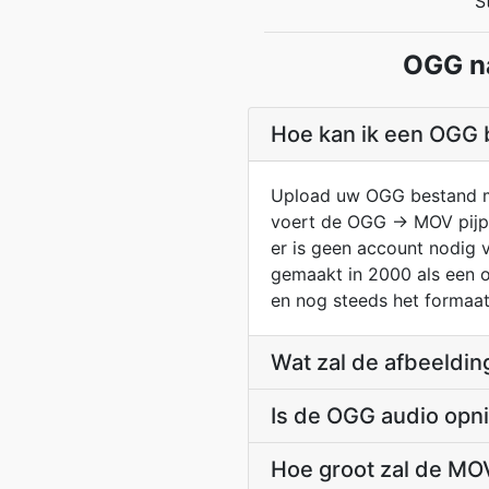
S
OGG na
Hoe kan ik een OGG
Upload uw OGG bestand me
voert de OGG → MOV pijpli
er is geen account nodig 
gemaakt in 2000 als een o
en nog steeds het formaat e
Wat zal de afbeeldin
Is de OGG audio opn
Hoe groot zal de M