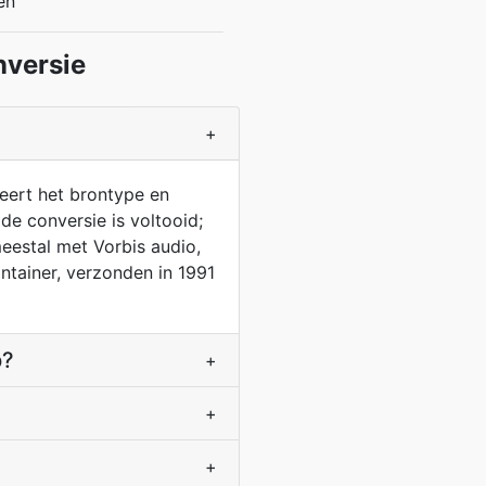
en
nversie
+
eert het brontype en
e conversie is voltooid;
eestal met Vorbis audio,
ntainer, verzonden in 1991
p?
+
+
+