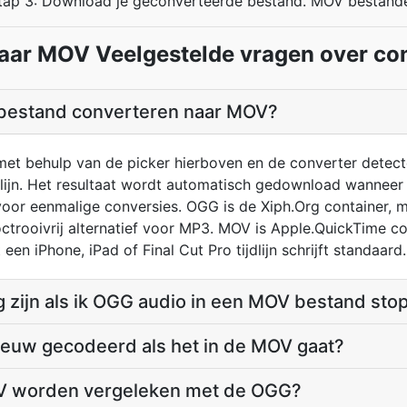
tap 3: Download je geconverteerde bestand. MOV bestand
ar MOV Veelgestelde vragen over co
 bestand converteren naar MOV?
t behulp van de picker hierboven en de converter detect
jn. Het resultaat wordt automatisch gedownload wanneer d
voor eenmalige conversies. OGG is de Xiph.Org container, m
ctrooivrij alternatief voor MP3. MOV is Apple.QuickTime co
en iPhone, iPad of Final Cut Pro tijdlijn schrijft standaard.
g zijn als ik OGG audio in een MOV bestand sto
ieuw gecodeerd als het in de MOV gaat?
OV worden vergeleken met de OGG?