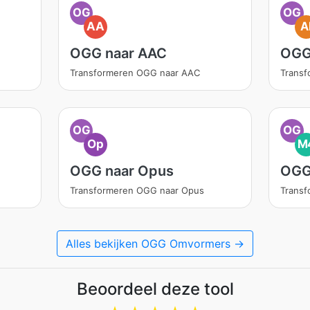
OG
OG
AA
A
OGG naar AAC
OGG
Transformeren OGG naar AAC
Transf
OG
OG
Op
M
OGG naar Opus
OGG
Transformeren OGG naar Opus
Trans
Alles bekijken OGG Omvormers →
Beoordeel deze tool