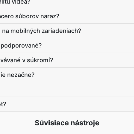
litu videa?
cero súborov naraz?
j na mobilných zariadeniach?
ú podporované?
vávané v súkromí?
nie nezačne?
et?
Súvisiace nástroje