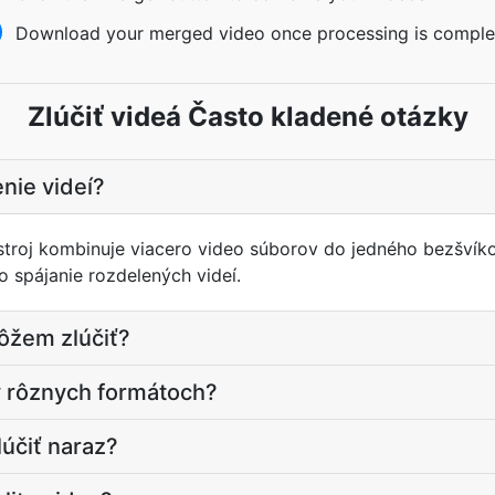
Download your merged video once processing is comple
Zlúčiť videá Často kladené otázky
enie videí?
stroj kombinuje viacero video súborov do jedného bezšvíko
o spájanie rozdelených videí.
ôžem zlúčiť?
v rôznych formátoch?
účiť naraz?