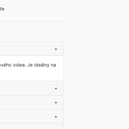
te
+
vého videa. Je ideálny na
+
+
+