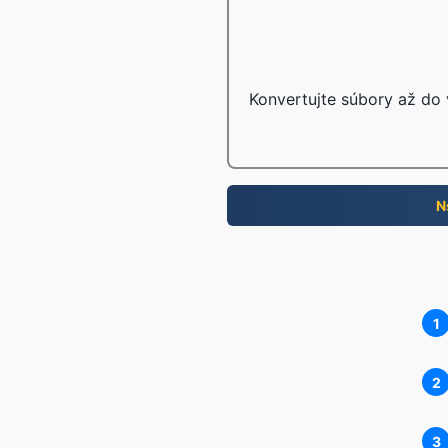
Konvertujte súbory až do 
N
1
2
3