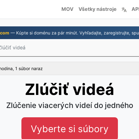
MOV
Všetky nástroje
AP
.com
— Kúpte si doménu za pár minút. Vyhľadajte, zaregistrujte, spus
Zlúčiť videá
hodina, 1 súbor naraz
Zlúčiť videá
Zlúčenie viacerých videí do jedného
Vyberte si súbory