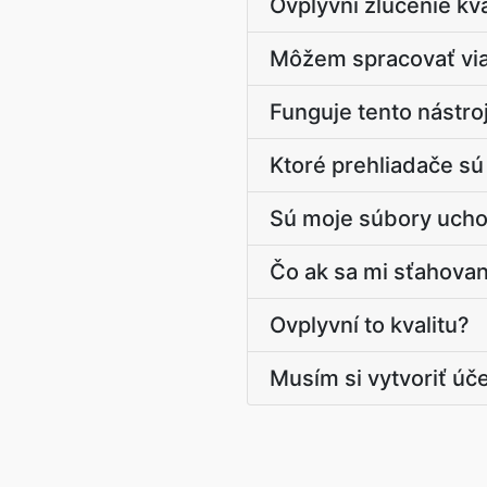
Ovplyvní zlúčenie kva
Môžem spracovať via
Funguje tento nástro
Ktoré prehliadače s
Sú moje súbory ucho
Čo ak sa mi sťahova
Ovplyvní to kvalitu?
Musím si vytvoriť úč