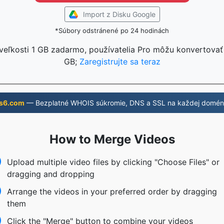
Import z Disku Google
*Súbory odstránené po 24 hodinách
veľkosti 1 GB zadarmo, používatelia Pro môžu konvertovať
GB;
Zaregistrujte sa teraz
s6.com
— Bezplatné WHOIS súkromie, DNS a SSL na každej domén
How to Merge Videos
Upload multiple video files by clicking "Choose Files" or
dragging and dropping
Arrange the videos in your preferred order by dragging
them
Click the "Merge" button to combine your videos