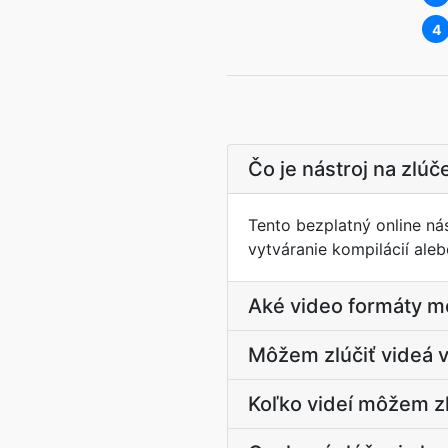
4
Čo je nástroj na zlúč
Tento bezplatný online ná
vytváranie kompilácií aleb
Aké video formáty m
Môžem zlúčiť videá 
Koľko videí môžem zl