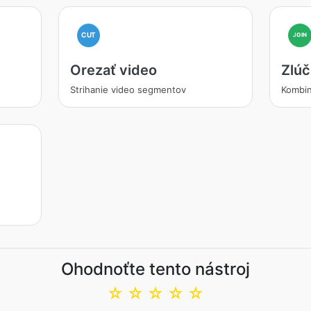
CUT
JOIN
Orezať video
Zlúč
Strihanie video segmentov
Kombin
Ohodnoťte tento nástroj
☆
☆
☆
☆
☆