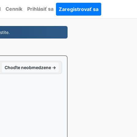
I
Cenník
Prihlásiť sa
Zaregistrovať sa
tite.
Choďte neobmedzene →