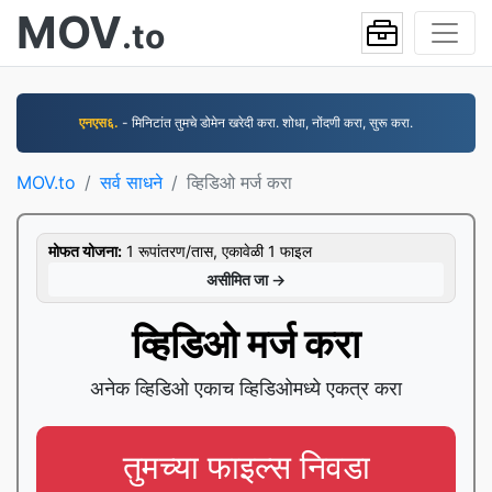
MOV
.to
एनएस६.
- मिनिटांत तुमचे डोमेन खरेदी करा. शोधा, नोंदणी करा, सुरू करा.
MOV.to
सर्व साधने
व्हिडिओ मर्ज करा
मोफत योजना:
1 रूपांतरण/तास, एकावेळी 1 फाइल
असीमित जा →
व्हिडिओ मर्ज करा
अनेक व्हिडिओ एकाच व्हिडिओमध्ये एकत्र करा
तुमच्या फाइल्स निवडा