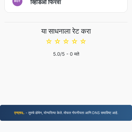
व्हिडिओ फिरवा
ROT
या साधनाला रेट करा
☆
☆
☆
☆
☆
5.0
/5 -
0
मते
एनएस६.
- तुमचे डोमेन, योग्यरित्या केले. मोफत गोपनीयता आणि DNS समाविष्ट आहे.