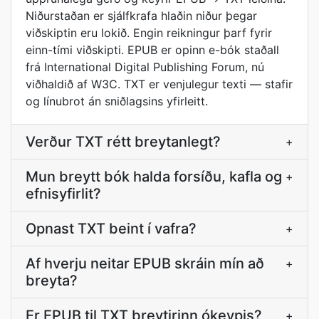
Niðurstaðan er sjálfkrafa hlaðin niður þegar
viðskiptin eru lokið. Engin reikningur þarf fyrir
einn-tími viðskipti. EPUB er opinn e-bók staðall
frá International Digital Publishing Forum, nú
viðhaldið af W3C. TXT er venjulegur texti — stafir
og línubrot án sniðlagsins yfirleitt.
Verður TXT rétt breytanlegt?
+
Mun breytt bók halda forsíðu, kafla og
+
efnisyfirlit?
Opnast TXT beint í vafra?
+
Af hverju neitar EPUB skráin mín að
+
breyta?
Er EPUB til TXT breytirinn ókeypis?
+