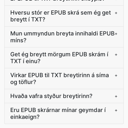
Hversu stór er EPUB skrá sem ég get
+
breytt í TXT?
Mun ummyndun breyta innihaldi EPUB
+
míns?
Get ég breytt mörgum EPUB skrám í
+
TXT í einu?
Virkar EPUB til TXT breytirinn á síma
+
og töflur?
Hvaða vafra styður breytirinn?
+
Eru EPUB skrárnar mínar geymdar í
+
einkaeign?