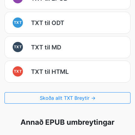
TXT til ODT
TXT
TXT til MD
TXT
TXT til HTML
TXT
Skoða allt TXT Breytir →
Annað EPUB umbreytingar