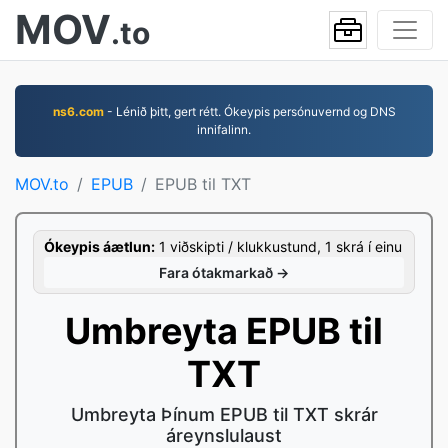
MOV
.to
ns6.com
- Lénið þitt, gert rétt. Ókeypis persónuvernd og DNS
innifalinn.
MOV.to
EPUB
EPUB til TXT
Ókeypis áætlun:
1 viðskipti / klukkustund, 1 skrá í einu
Fara ótakmarkað →
Umbreyta EPUB til
TXT
Umbreyta Þínum EPUB til TXT skrár
áreynslulaust