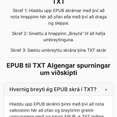
TXT
Skref 1: Hladdu upp EPUB skrárnar með því að
nota hnappinn hér að ofan eða með því að draga
og sleppa.
Skref 2: Smelltu á hnappinn „Breyta“ til að hefja
umbreytinguna.
Skref 3: Sæktu umbreyttu skrána þína TXT skrár
EPUB til TXT Algengar spurningar
um viðskipti
Hvernig breyti ég EPUB skrá í TXT?
+
Hladdu upp EPUB skránni þinni með því að nota
valkostinn hér að ofan og breytirinn greinir
upprunalega gerð og keyrir EPUB → TXT leiðina.