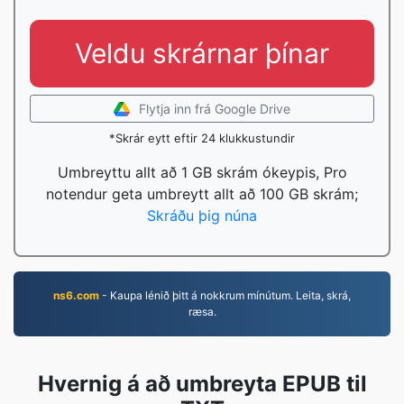
Veldu skrárnar þínar
Flytja inn frá Google Drive
*Skrár eytt eftir 24 klukkustundir
Umbreyttu allt að 1 GB skrám ókeypis, Pro
notendur geta umbreytt allt að 100 GB skrám;
Skráðu þig núna
ns6.com
- Kaupa lénið þitt á nokkrum mínútum. Leita, skrá,
ræsa.
Hvernig á að umbreyta EPUB til