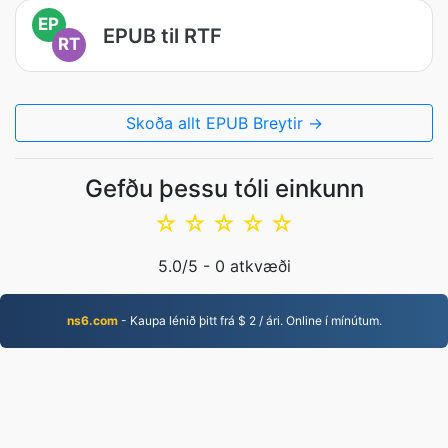
EP
EPUB til RTF
RT
Skoða allt EPUB Breytir →
Gefðu þessu tóli einkunn
☆
☆
☆
☆
☆
5.0
/5 -
0
atkvæði
ns6.com
- Kaupa lénið þitt frá $ 2 / ári. Online í mínútum.