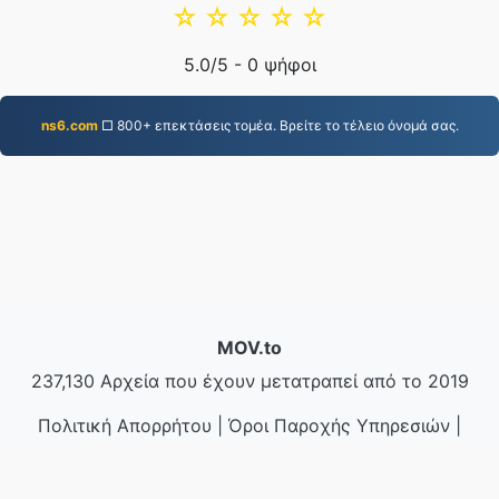
☆
☆
☆
☆
☆
5.0
/5 -
0
ψήφοι
ns6.com
□ 800+ επεκτάσεις τομέα. Βρείτε το τέλειο όνομά σας.
MOV.to
237,130 Αρχεία που έχουν μετατραπεί από το 2019
Πολιτική Απορρήτου
|
Όροι Παροχής Υπηρεσιών
|
Σχετικά με εμάς
|
Επικοινωνήστε μαζί μας
|
API
|
Δείγματα
|
Εγκατάσταση εφαρμογής