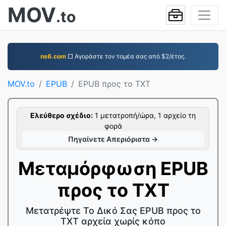
MOV
.to
ns6.com
□ Αγοράστε τον τομέα σας από $2/έτος.
MOV.to
EPUB
EPUB προς το TXT
Ελεύθερο σχέδιο:
1 μετατροπή/ώρα, 1 αρχείο τη
φορά
Πηγαίνετε Απεριόριστα →
Μεταμόρφωση EPUB
προς το TXT
Μετατρέψτε Το Δικό Σας EPUB προς το
TXT αρχεία χωρίς κόπο