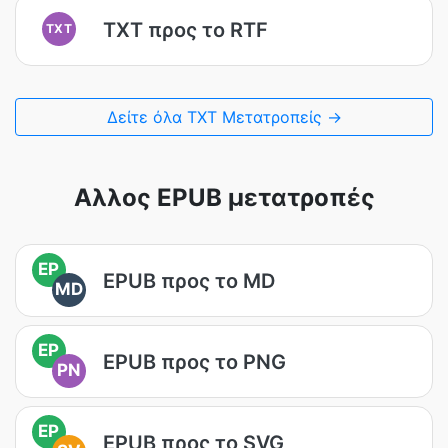
TXT προς το RTF
TXT
Δείτε όλα TXT Μετατροπείς →
Αλλος EPUB μετατροπές
EP
EPUB προς το MD
MD
EP
EPUB προς το PNG
PN
EP
EPUB προς το SVG