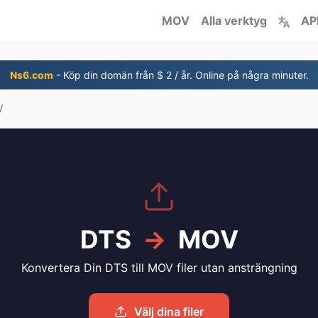
MOV
Alla verktyg
AP
Ns6.com
- Köp din domän från $ 2 / år. Online på några minuter.
V
DTS
→
MOV
Konvertera Din DTS till MOV filer utan ansträngning
Välj dina filer