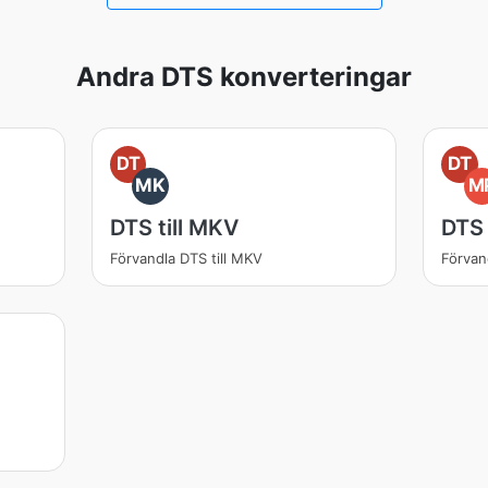
Andra DTS konverteringar
DT
DT
MK
M
DTS till MKV
DTS 
Förvandla DTS till MKV
Förvan