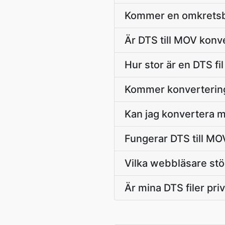
Kommer en omkretsbl
Är DTS till MOV konve
Hur stor är en DTS fi
Kommer konverteringe
Kan jag konvertera m
Fungerar DTS till MO
Vilka webbläsare st
Är mina DTS filer pri