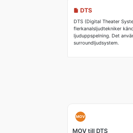
DTS
DTS (Digital Theater Syste
flerkanalsljudtekniker kän
ljuduppspelning. Det använ
surroundljudsystem.
MOV
MOV till DTS