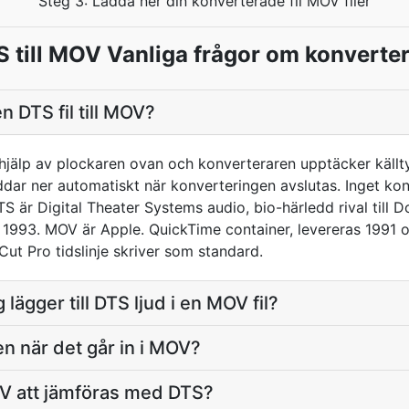
Steg 3: Ladda ner din konverterade fil MOV filer
 till MOV Vanliga frågor om konverte
n DTS fil till MOV?
jälp av plockaren ovan och konverteraren upptäcker källt
dar ner automatiskt när konverteringen avslutas. Inget ko
 är Digital Theater Systems audio, bio-härledd rival till 
 1993. MOV är Apple. QuickTime container, levereras 1991 
 Cut Pro tidslinje skriver som standard.
 lägger till DTS ljud i en MOV fil?
en när det går in i MOV?
V att jämföras med DTS?