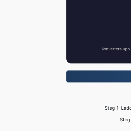
Konvertera upp t
Steg 1: Lad
Steg 