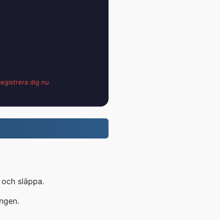
egistrera dig nu
 och släppa.
ingen.