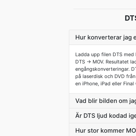
DTS
Hur konverterar jag e
Ladda upp filen DTS med h
DTS → MOV. Resultatet lad
engångskonverteringar. DTS
på laserdisk och DVD från
en iPhone, iPad eller Final
Vad blir bilden om jag
Är DTS ljud kodad ig
Hur stor kommer MO