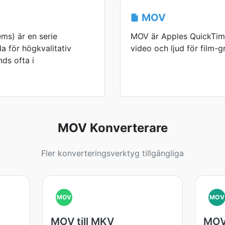
MOV
ms) är en serie
MOV är Apples QuickTime
da för högkvalitativ
video och ljud för film-g
ds ofta i
MOV Konverterare
Fler konverteringsverktyg tillgängliga
MOV
MOV
MOV till MKV
MOV 