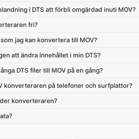
andning i DTS att förbli omgärdad inuti MOV?
rteraren fri?
l som jag kan konvertera till MOV?
n att ändra innehållet i min DTS?
ånga DTS filer till MOV på en gång?
V konverteraren på telefoner och surfplattor?
öder konverteraren?
vata?