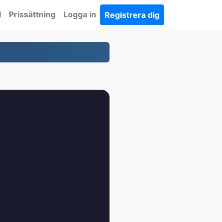
I
Prissättning
Logga in
Registrera dig