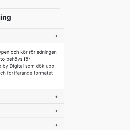
ring
+
ypen och kör rörledningen
nto behövs för
Dolby Digital som dök upp
och fortfarande formatet
+
+
+