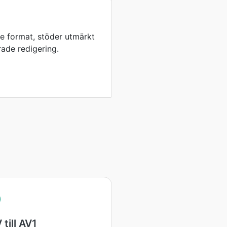
 format, stöder utmärkt
rade redigering.
till AV1