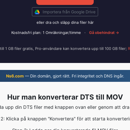
Importera från Google Drive
eller dra och släpp dina filer här
Kostnadsfri plan: 1 Omräkningar/timme
·
Gå obehindrat →
ill 1 GB filer gratis, Pro-användare kan konvertera upp till 100 GB filer;
R
Ns6.com
— Din domän, gjort rätt. Fri integritet och DNS ingår.
Hur man konverterar DTS till MOV
da upp din DTS filer med knappen ovan eller genom att dra
2: Klicka på knappen "Konvertera" för att starta konverter