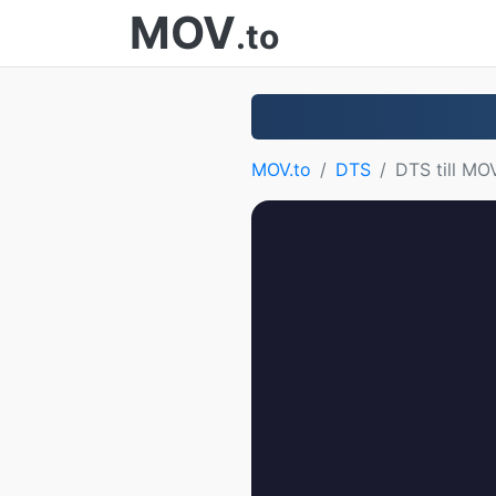
MOV
.to
MOV.to
DTS
DTS till MO