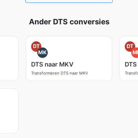
Ander DTS conversies
DT
DT
MK
M
DTS naar MKV
DTS
Transformeren DTS naar MKV
Transf