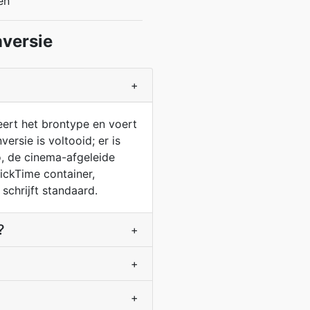
en
versie
+
ert het brontype en voert
rsie is voltooid; er is
o, de cinema-afgeleide
ickTime container,
schrijft standaard.
?
+
+
+