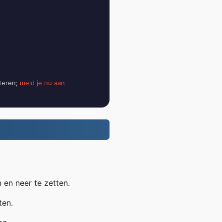
teren;
meld je nu aan
en neer te zetten.
ten.